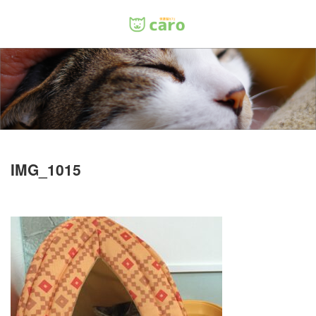
Menu
ホーム
料金
里親について
IMG_1015
店舗情報
お問い合わせ