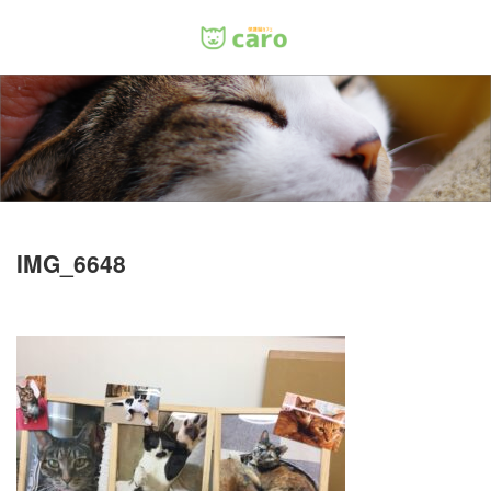
Menu
ホーム
料金
里親について
IMG_6648
店舗情報
お問い合わせ