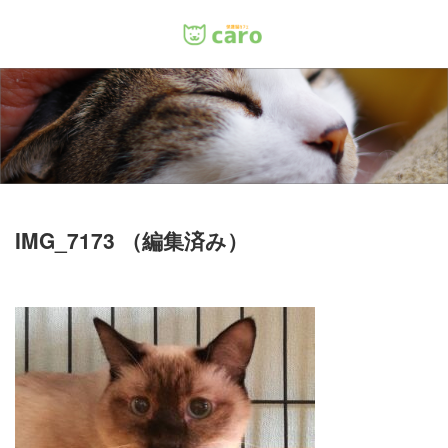
Menu
ホーム
料金
里親について
IMG_7173 （編集済み）
店舗情報
お問い合わせ