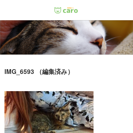
Menu
ホーム
料金
里親について
IMG_6593 （編集済み）
店舗情報
お問い合わせ