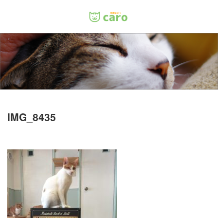
Menu
ホーム
料金
里親について
IMG_8435
店舗情報
お問い合わせ