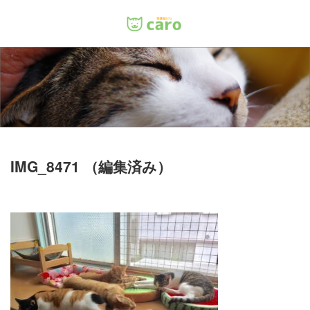
Menu
ホーム
料金
里親について
IMG_8471 （編集済み）
店舗情報
お問い合わせ