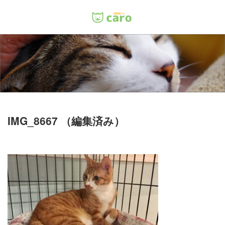
Menu
ホーム
料金
里親について
IMG_8667 （編集済み）
店舗情報
お問い合わせ