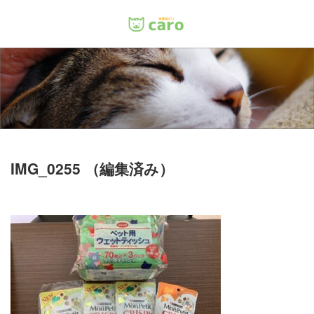
Menu
ホーム
料金
里親について
IMG_0255 （編集済み）
店舗情報
お問い合わせ