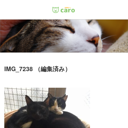
Menu
ホーム
料金
里親について
IMG_7238 （編集済み）
店舗情報
お問い合わせ