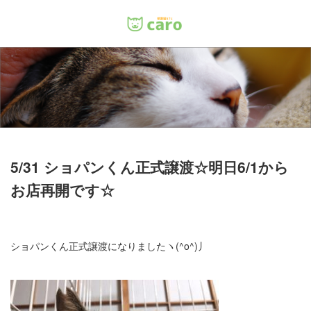
Menu
ホーム
料金
里親について
5/31 ショパンくん正式譲渡☆明日6/1から
お店再開です☆
店舗情報
お問い合わせ
ショパンくん正式譲渡になりましたヽ(^o^)丿