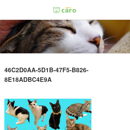
Menu
ホーム
料金
里親について
46C2D0AA-5D1B-47F5-B826-
8E18ADBC4E9A
店舗情報
お問い合わせ