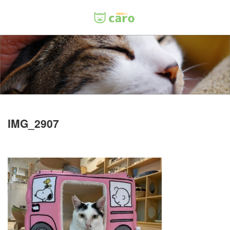
Menu
ホーム
料金
里親について
IMG_2907
店舗情報
お問い合わせ