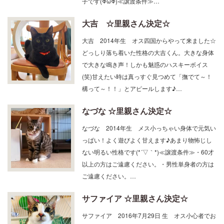
子です(ΦωΦ)≪譲渡条件≫…
大吉 ☆里親さん決定☆
大吉 2014年生 オス四国からやって来ました☆
どっしり落ち着いた性格の大吉くん。大きな身体
で大きな鳴き声！しかも魅惑のハスキーボイス
(笑)甘えたい時は真っすぐ見つめて「撫でて～！
構って～！！」とアピールします♪…
なづな ☆里親さん決定☆
なづな 2014年生 メス小っちゃい身体で元気い
っぱい！よく遊びよく甘えます♪あまり物怖じし
ない明るい性格です(*´▽｀*)≪譲渡条件≫・60才
以上の方はご遠慮ください。・男性単身者の方は
ご遠慮ください。…
サファイア ☆里親さん決定☆
サファイア 2016年7月29日 生 オス小心者でお