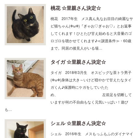
桃花 ☆里親さん決定☆
桃花 2017年生 メス真ん丸なお目目の綺麗なサ
ビ猫ちゃん(ΦωΦ)『ぎゃお♡ぎゃお♡』とお返事
してくれます！ひとたび甘え始めると大音量のゴ
ロゴロを聴かせてくれます♪≪譲渡条件≫・60歳
まで。同居の後見人がいる場…
タイガ ☆里親さん決定☆
タイガ 2018年3月生 オスビッグな茶トラ男子
(ΦωΦ)身体は大き～いけど穏やかで甘えたなタイ
ガくん♪保護時にケガをしていたた
め、 左前足を切断して
いますが何の不自由もなく元気いっぱい！遊び
も…
シェル ☆里親さん決定☆
シェル 2016年生 メスもっふもふのダイナマイ