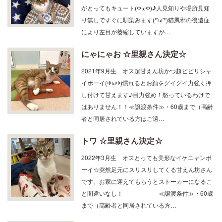
がとってもキュート(ΦωΦ)♪人見知りや場所見知
り無しですぐに馴染みます(*'ω'*)猫風邪の後遺症
により左目が萎縮していますが…
にゃにゃお ☆里親さん決定☆
2021年9月生 オス超甘えん坊かつ超ビビリシャ
イボーイ(ΦωΦ)慣れるとお顔をグイグイ力強く押
し付けて甘えます♪目力強め！怒っているわけで
はありません！！≪譲渡条件≫・60歳まで（高齢
者と同居されている方はご遠…
トワ ☆里親さん決定☆
2022年3月生 オスとっても美形なイケニャンボ
ーイ☆突然足元にスリスリしてくる甘えん坊さん
です。お家に迎えてもらうとストーカーになるこ
と間違いなし！ ≪譲渡条件≫・60歳
まで（高齢者と同居されている方…