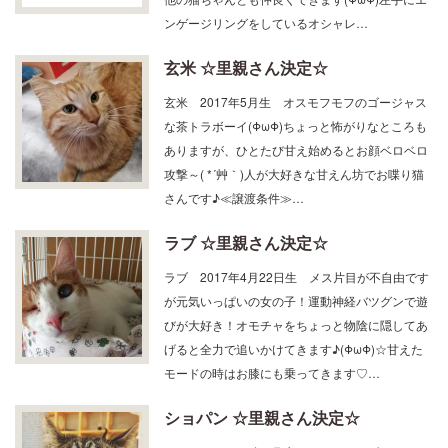
ンゲージリングをしているオシャレ…
玄米 ☆里親さん決定☆
玄米 2017年5月生 オスモフモフのゴージャス
な茶トラボーイ(ΦωΦ)ちょっと怖がりなところも
ありますが、ひとたび甘え始めるとお顔ベロベロ
攻撃～( *´艸｀)人が大好きな甘えん坊でお喋り猫
さんです♪≪譲渡条件≫…
ラブ ☆里親さん決定☆
ラブ 2017年4月22日生 メス片目が不自由です
が元気いっぱいの女の子！運動神経バツグンで遊
びが大好き！オモチャをちょっと物陰に隠してあ
げると全力で追いかけてきます♪(ΦωΦ)☆甘えた
モードの時はお膝にも乗ってきます♡…
ショパン ☆里親さん決定☆