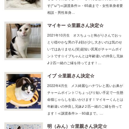
す(*’ω’*)≪譲渡条件≫・65歳まで・女性単身者要
相談・男性単身…
マイキー ☆里親さん決定☆
2021年10月生 オスちょっと怖がりさんでおっ
とり穏やかな男の子♪顔が少し大きいのは気のせ
いではありません(笑)超短い尻尾がチャームポイ
ントです☆イブちゃんとは年齢違いの仲良し兄妹
♪２匹一緒のご縁を待ってます！…
イブ ☆里親さん決定☆
2022年4月生 メス綺麗なハチワレと黒いお鼻が
チャームポイント♡ちょっぴり短い手足で一生懸
命猫じゃらしを追いかけます！マイキーくんとは
年齢違いの仲良し兄妹♪２匹一緒のご縁を待って
ます！≪譲渡条件≫・60歳まで。…
明（みん）☆里親さん決定☆