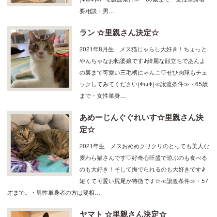
要相談・男…
ラン ☆里親さん決定☆
2021年8月生 メス猫じゃらし大好き！ちょっと
やんちゃなお転婆娘です♪綺麗な顔立ちであんよ
の裏まで可愛い三毛柄にゃんこ♡ぜひ肉球もチェ
ックしてみてください(ΦωΦ)≪譲渡条件≫・65歳
まで・女性単身…
あめーじんぐぐれいす☆里親さん決
定☆
2021年生 メスおめめクリクリのとっても美人な
麦わら猫さんです♡好奇心旺盛で遊ぶのも食べる
のも大好き！そして撫でられるのも大好きです♪
短くて可愛い尻尾が特徴です☆≪譲渡条件≫・57
才まで。・男性単身者の方は要相…
ヤマト ☆里親さん決定☆