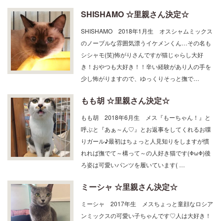
SHISHAMO ☆里親さん決定☆
SHISHAMO 2018年1月生 オスシャムミックス
のノーブルな雰囲気漂うイケメンくん…その名も
シシャモ(笑)怖がりさんですが猫じゃらし大好
き！おやつも大好き！！辛い経験があり人の手を
少し怖がりますので、ゆっくりそっと撫で…
もも胡 ☆里親さん決定☆
もも胡 2018年6月生 メス『もーちゃん！』と
呼ぶと『あぁ～ん♡』とお返事をしてくれるお喋
りガール♪最初はちょっと人見知りをしますが慣
れれば撫でて～構って～の人好き猫です(ΦωΦ)後
ろ姿は可愛いパンツを履いています( …
ミーシャ ☆里親さん決定☆
ミーシャ 2017年生 メスちょっと童顔なロシア
ンミックスの可愛い子ちゃんです♡人は大好き！