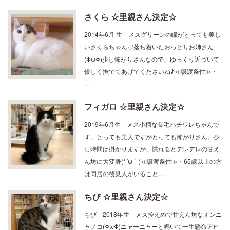
さくら ☆里親さん決定☆
2014年6月 生 メスグリーンの瞳がとっても美し
いさくらちゃん♡落ち着いたおっとりお姉さん
(ΦωΦ)少し怖がりさんなので、ゆっくり近づいて
優しく撫でてあげてくださいね♪≪譲渡条件≫・
…
フィガロ ☆里親さん決定☆
2019年6月生 メス小柄な長毛ハチワレちゃんで
す。とっても美人ですがとっても怖がりさん。少
し時間は掛かりますが、慣れるとデレデレの甘え
ん坊に大変身(*´ω｀)≪譲渡条件≫・65歳以上の方
は同居の後見人がいること…
ちび ☆里親さん決定☆
ちび 2018年生 メス控えめで甘えん坊なオンニ
ャノコ(ΦωΦ)ニャーニャーと鳴いて一生懸命アピ