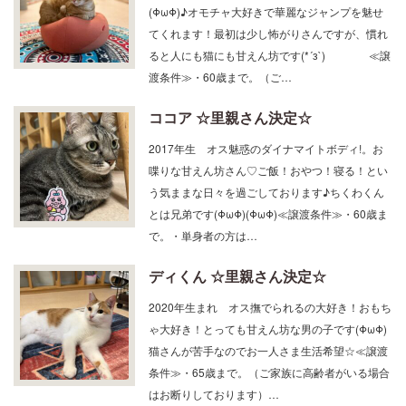
(ΦωΦ)♪オモチャ大好きで華麗なジャンプを魅せ
てくれます！最初は少し怖がりさんですが、慣れ
ると人にも猫にも甘えん坊です(*´з`) ≪譲
渡条件≫・60歳まで。（ご…
ココア ☆里親さん決定☆
2017年生 オス魅惑のダイナマイトボディ!。お
喋りな甘えん坊さん♡ご飯！おやつ！寝る！とい
う気ままな日々を過ごしております♪ちくわくん
とは兄弟です(ΦωΦ)(ΦωΦ)≪譲渡条件≫・60歳ま
で。・単身者の方は…
ディくん ☆里親さん決定☆
2020年生まれ オス撫でられるの大好き！おもち
ゃ大好き！とっても甘えん坊な男の子です(ΦωΦ)
猫さんが苦手なのでお一人さま生活希望☆≪譲渡
条件≫・65歳まで。（ご家族に高齢者がいる場合
はお断りしております）…