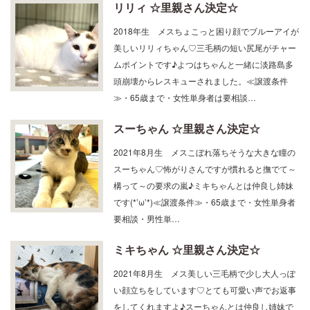
リリィ ☆里親さん決定☆
2018年生 メスちょこっと困り顔でブルーアイが
美しいリリィちゃん♡三毛柄の短い尻尾がチャー
ムポイントです♪よつはちゃんと一緒に淡路島多
頭崩壊からレスキューされました。≪譲渡条件
≫・65歳まで・女性単身者は要相談…
スーちゃん ☆里親さん決定☆
2021年8月生 メスこぼれ落ちそうな大きな瞳の
スーちゃん♡怖がりさんですが慣れると撫でて～
構って～の要求の嵐♪ミキちゃんとは仲良し姉妹
です(*’ω’*)≪譲渡条件≫・65歳まで・女性単身者
要相談・男性単…
ミキちゃん ☆里親さん決定☆
2021年8月生 メス美しい三毛柄で少し大人っぽ
い顔立ちをしています♡とても可愛い声でお返事
をしてくれますよ♪スーちゃんとは仲良し姉妹で