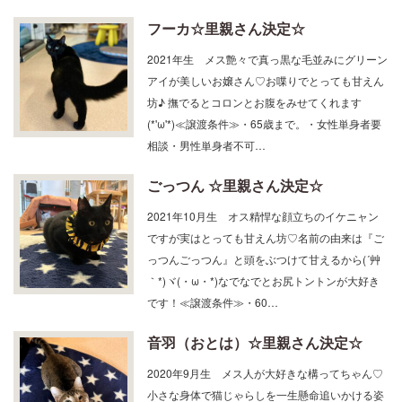
フーカ☆里親さん決定☆
2021年生 メス艶々で真っ黒な毛並みにグリーン
アイが美しいお嬢さん♡お喋りでとっても甘えん
坊♪ 撫でるとコロンとお腹をみせてくれます
(*'ω'*)≪譲渡条件≫・65歳まで。・女性単身者要
相談・男性単身者不可…
ごっつん ☆里親さん決定☆
2021年10月生 オス精悍な顔立ちのイケニャン
ですが実はとっても甘えん坊♡名前の由来は『ご
っつんごっつん』と頭をぶつけて甘えるから(´艸
｀*)ヾ(・ω・*)なでなでとお尻トントンが大好き
です！≪譲渡条件≫・60…
音羽（おとは）☆里親さん決定☆
2020年9月生 メス人が大好きな構ってちゃん♡
小さな身体で猫じゃらしを一生懸命追いかける姿