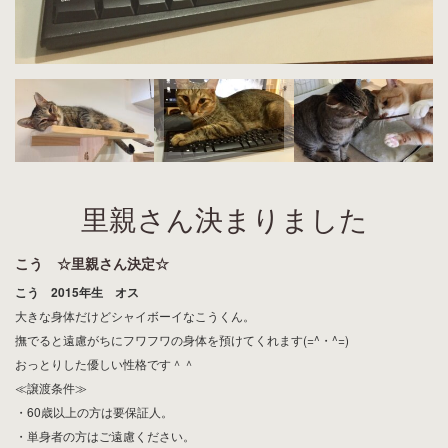
里親さん決まりました
こう ☆里親さん決定☆
こう 2015年生 オス
大きな身体だけどシャイボーイなこうくん。
撫でると遠慮がちにフワフワの身体を預けてくれます(=^・^=)
おっとりした優しい性格です＾＾
≪譲渡条件≫
・60歳以上の方は要保証人。
・単身者の方はご遠慮ください。