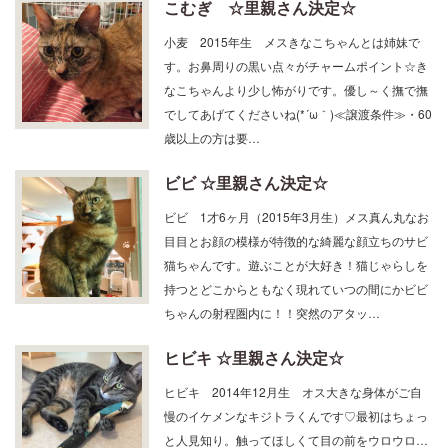
こむぎ ☆里親さん決定☆
小麦 2015年生 メスきなこちゃんとは姉妹で
す。お鼻周りの黒い点々がチャームポイント☆き
なこちゃんより少し怖がりです。優し～く撫で撫
でしてあげてくださいね(*´ω｀)≪譲渡条件≫・60
歳以上の方は要…
ビビ ☆里親さん決定☆
ビビ 1才6ヶ月（2015年3月生）メス真ん丸なお
目目とお顔の模様が特徴的な綺麗な顔立ちのサビ
猫ちゃんです。遊ぶことが大好き！猫じゃらしを
持つとどこからともなく現れていつの間にかビビ
ちゃんの射程圏内に！！突然のアタッ…
ヒビキ ☆里親さん決定☆
ヒビキ 2014年12月生 オス大きな身体がご自
慢のイケメンなキジトラくんです♡最初はちょっ
と人見知り。触ってほしくて目の前をウロウロ…