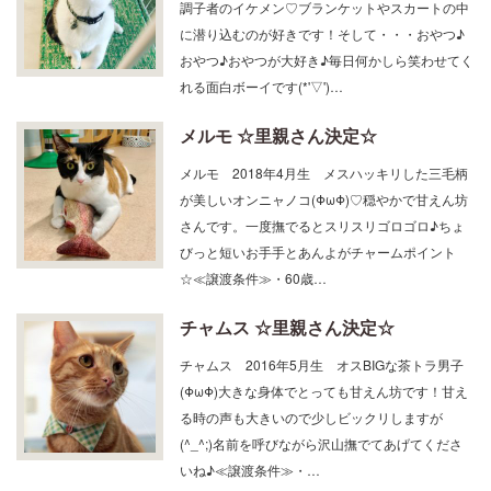
調子者のイケメン♡ブランケットやスカートの中
に潜り込むのが好きです！そして・・・おやつ♪
おやつ♪おやつが大好き♪毎日何かしら笑わせてく
れる面白ボーイです(*'▽')…
メルモ ☆里親さん決定☆
メルモ 2018年4月生 メスハッキリした三毛柄
が美しいオンニャノコ(ΦωΦ)♡穏やかで甘えん坊
さんです。一度撫でるとスリスリゴロゴロ♪ちょ
びっと短いお手手とあんよがチャームポイント
☆≪譲渡条件≫・60歳…
チャムス ☆里親さん決定☆
チャムス 2016年5月生 オスBIGな茶トラ男子
(ΦωΦ)大きな身体でとっても甘えん坊です！甘え
る時の声も大きいので少しビックリしますが
(^_^;)名前を呼びながら沢山撫でてあげてくださ
いね♪≪譲渡条件≫・…