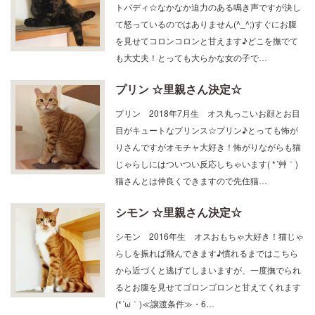
トバディ☆なかなか迫力のある鳴き声ですが決し
て怒っているのではありません(^_^;)すぐにお腹
を見せてコロンコロンと甘えます♪どこを撫でて
も大丈夫！とっても大らかな女の子で…
プリン ☆里親さん決定☆
プリン 2018年7月生 オス丸っこいお顔とお目
目がキュートなプリンス☆プリン♪とっても怖が
りさんですがオモチャ大好き！怖がりながらも猫
じゃらしにはついつい反応しちゃいます( *´艸｀)
猫さんとは仲良くできますので先住猫…
シモン ☆里親さん決定☆
シモン 2016年生 オスおもちゃ大好き！猫じゃ
らしを振れば飛んできます♪慣れるまではこちら
から近づくと逃げてしまいますが、一度撫でられ
るとお腹を見せてゴロンゴロンと甘えてくれます
(*´ω｀)≪譲渡条件≫・6…