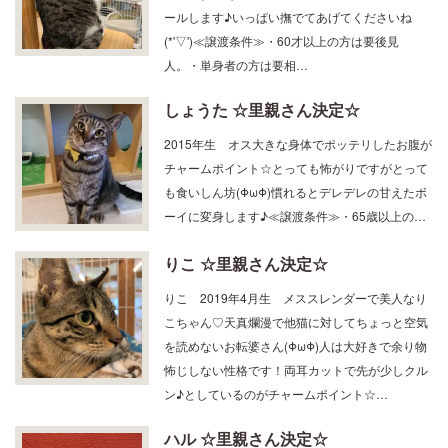
ールします♪いっぱい撫でてあげてくださいね
(*'▽')≪譲渡条件≫・60才以上の方は要後見
人。・単身者の方は要相…
しょうた ☆里親さん決定☆
2015年生 オス大きな身体でポッテリしたお腹が
チャームポイント☆とっても怖がりですがとって
も食いしん坊(ΦωΦ)慣れるとデレデレの甘えたボ
ーイに変身します♪≪譲渡条件≫・65歳以上の…
りこ ☆里親さん決定☆
りこ 2019年4月生 メススレンダーで美人なり
こちゃん♡天真爛漫で他猫に対してちょっと空気
を読めないお転婆さん(ΦωΦ)人は大好きで余り物
怖じしない性格です！両耳カットで先が少しクル
ン♪としているのがチャームポイント☆…
ハル ☆里親さん決定☆