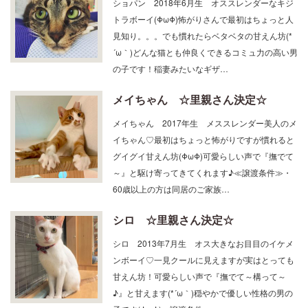
ショパン 2018年6月生 オススレンダーなキジ
トラボーイ(ΦωΦ)怖がりさんで最初はちょっと人
見知り。。。でも慣れたらベタベタの甘えん坊(*
´ω｀)どんな猫とも仲良くできるコミュ力の高い男
の子です！稲妻みたいなギザ…
メイちゃん ☆里親さん決定☆
メイちゃん 2017年生 メススレンダー美人のメ
イちゃん♡最初はちょっと怖がりですが慣れると
グイグイ甘えん坊(ΦωΦ)可愛らしい声で『撫でて
～』と駆け寄ってきてくれます♪≪譲渡条件≫・
60歳以上の方は同居のご家族…
シロ ☆里親さん決定☆
シロ 2013年7月生 オス大きなお目目のイケメ
ンボーイ♡一見クールに見えますが実はとっても
甘えん坊！可愛らしい声で『撫でて～構って～
♪』と甘えます(*´ω｀)穏やかで優しい性格の男の