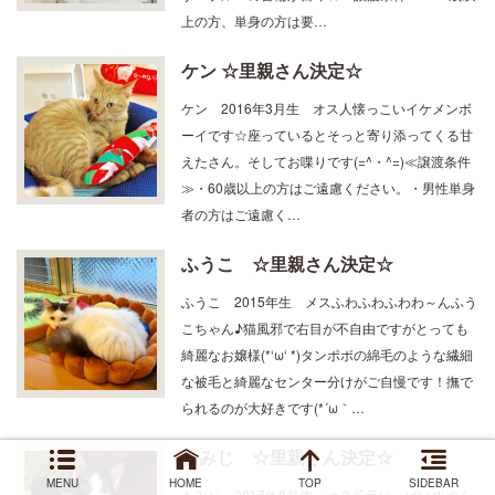
上の方、単身の方は要…
ケン ☆里親さん決定☆
ケン 2016年3月生 オス人懐っこいイケメンボ
ーイです☆座っているとそっと寄り添ってくる甘
えたさん。そしてお喋りです(=^・^=)≪譲渡条件
≫・60歳以上の方はご遠慮ください。・男性単身
者の方はご遠慮く…
ふうこ ☆里親さん決定☆
ふうこ 2015年生 メスふわふわふわわ～んふう
こちゃん♪猫風邪で右目が不自由ですがとっても
綺麗なお嬢様(*‘ω‘ *)タンポポの綿毛のような繊細
な被毛と綺麗なセンター分けがご自慢です！撫で
られるのが大好きです(*´ω｀…
もみじ ☆里親さん決定☆
MENU
HOME
TOP
SIDEBAR
もみじ 2017年8月生 オス元気いっぱいのやん