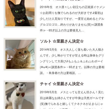
2016年生 オス凛々しい顔立ちの正統派イケメン
☆お顔周りを撫でられるのが大好きです♪最初は
少しだけ人見知りですが、一度甘え始めるとグル
グルゴロゴロ…終わりがありません(笑)≪譲渡条
件≫・65才以上の方は要後見人…
ソルト ☆里親さん決定☆
2014年3月生 オス大人しく落ち着いた大人猫さ
んです。少し怖がりですが甘える時は身体をグリ
ングリンして大喜び♪もふもふ＆ふわふわボーイ
(ΦωΦ)≪譲渡条件≫・65才まで。以降の方は要相
談。・単身者の方は要相談。…
チャイ ☆里親さん決定☆
2019年5月生 メスとっても甘えん坊さん！見た
目は綺麗なお姉さんですが中身は天然ガールです
(笑)撫でられると嬉しくてクネクネが止まらにゃ