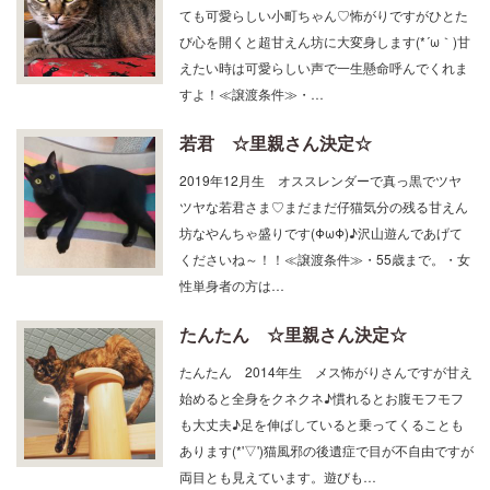
ても可愛らしい小町ちゃん♡怖がりですがひとた
び心を開くと超甘えん坊に大変身します(*´ω｀)甘
えたい時は可愛らしい声で一生懸命呼んでくれま
すよ！≪譲渡条件≫・…
若君 ☆里親さん決定☆
2019年12月生 オススレンダーで真っ黒でツヤ
ツヤな若君さま♡まだまだ仔猫気分の残る甘えん
坊なやんちゃ盛りです(ΦωΦ)♪沢山遊んであげて
くださいね～！！≪譲渡条件≫・55歳まで。・女
性単身者の方は…
たんたん ☆里親さん決定☆
たんたん 2014年生 メス怖がりさんですが甘え
始めると全身をクネクネ♪慣れるとお腹モフモフ
も大丈夫♪足を伸ばしていると乗ってくることも
あります(*'▽')猫風邪の後遺症で目が不自由ですが
両目とも見えています。遊びも…