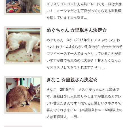
スリスリゴロゴロ甘えん坊(*´ω｀)でも…猫は大嫌
い！！ミーシャだけを可愛がってもらえる里親様
を探しています☆≪譲渡…
めぐちゃん ☆里親さん決定☆
めぐちゃん 3才（2015年生）メスふわっ♪ふわ
っ♪ふわり～ん♪柔らかい毛並みがご自慢の女の子
♡マイペースで一人でまったりしていることが多
いですが撫でられるのは大好き！甘えたくなった
らスリスリしてきてくれます(*´ω｀)…
きなこ ☆里親さん決定☆
きなこ 2015年生 メス小麦ちゃんとは姉妹で
す。最初は少し人見知りをしますが慣れるとデレ
デレ甘えたさんです！撫でると激しいクネクネで
喜んでくれます(*´ω｀)≪譲渡条件≫・60歳以上の
方は要保証人。・男…