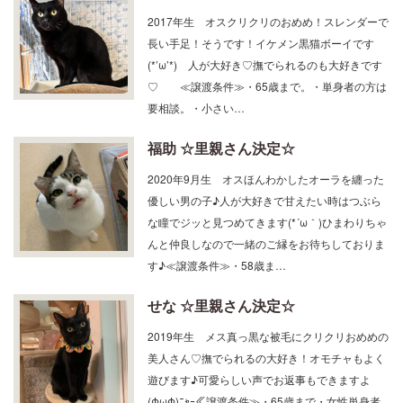
2017年生 オスクリクリのおめめ！スレンダーで
長い手足！そうです！イケメン黒猫ボーイです
(*’ω’*) 人が大好き♡撫でられるのも大好きです
♡ ≪譲渡条件≫・65歳まで。・単身者の方は
要相談。・小さい…
福助 ☆里親さん決定☆
2020年9月生 オスほんわかしたオーラを纏った
優しい男の子♪人が大好きで甘えたい時はつぶら
な瞳でジッと見つめてきます(*´ω｀)ひまわりちゃ
んと仲良しなので一緒のご縁をお待ちしておりま
す♪≪譲渡条件≫・58歳ま…
せな ☆里親さん決定☆
2019年生 メス真っ黒な被毛にクリクリおめめの
美人さん♡撫でられるの大好き！オモチャもよく
遊びます♪可愛らしい声でお返事もできますよ
(ΦωΦ)ﾆｬｰ≪譲渡条件≫・65歳まで・女性単身者