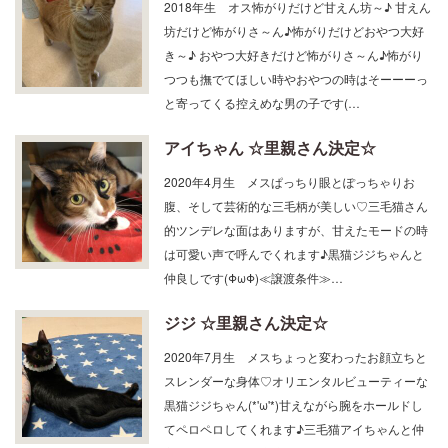
2018年生 オス怖がりだけど甘えん坊～♪ 甘えん
坊だけど怖がりさ～ん♪怖がりだけどおやつ大好
き～♪ おやつ大好きだけど怖がりさ～ん♪怖がり
つつも撫でてほしい時やおやつの時はそーーーっ
と寄ってくる控えめな男の子です(…
アイちゃん ☆里親さん決定☆
2020年4月生 メスぱっちり眼とぽっちゃりお
腹、そして芸術的な三毛柄が美しい♡三毛猫さん
的ツンデレな面はありますが、甘えたモードの時
は可愛い声で呼んでくれます♪黒猫ジジちゃんと
仲良しです(ΦωΦ)≪譲渡条件≫…
ジジ ☆里親さん決定☆
2020年7月生 メスちょっと変わったお顔立ちと
スレンダーな身体♡オリエンタルビューティーな
黒猫ジジちゃん(*'ω'*)甘えながら腕をホールドし
てペロペロしてくれます♪三毛猫アイちゃんと仲