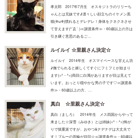
孝太郎 2017年7月生 オスキジトラのリリーち
ゃんとは兄妹です♪凛々しい顔立ちのイケメン黒
猫(ΦωΦ)慣れるとデレデレ！身体をクネクネさせ
て甘えます(*´Д｀)≪譲渡条件≫・60歳以上の方は
引き継ぐ意思のあるご…
ルイルイ ☆里親さん決定☆
ルイルイ 2014年生 オスマイペースな甘えん坊
♪撫でられると嬉しくてすぐにフミフミが始まり
ます(=^・^=)両目に白濁がありますが目は見えて
います。おっとり穏やかな男の子です♡≪譲渡条
件≫・60歳以上の方、…
真白 ☆里親さん決定☆
真白（ましろ） 2014年生 メス四国からやって
来ました☆深雪（みゆき）とは姉妹(=^・^=)怖が
りで慎重派ですが、おやつ&ナデナデは大丈夫で
す！ブルーの首輪が目印☆≪譲渡条件≫・60歳以