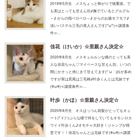
2019年5月生 メスちょっと怖がりで慎重派。で
も実はとっても甘えん坊♪撫でているとグルグル
～♪ からの指ペロペロ～♪ からのお腹モフモフ♪
淡いパステル三毛の美人さんです(*'ω'*)≪譲渡条
件≫…
佳花（けいか）☆里親さん決定☆
2020年8月生 メスキュルルンな瞳のとっても美
人な佳花ちゃん♡マイペースな甘えん坊。いつの
間にかそっと傍にきて甘えてます(*´ω｀)白が多め
ですが実は尻尾は三毛柄♪叶歩くんとは兄妹です
(ΦωΦ)≪譲渡条件≫…
叶歩（かほ）☆里親さん決定☆
2020年8月生 オスぱっつん前髪がとってもキュ
ート(*´з`)つぶらな瞳で何をしていてもオモシロカ
ワイイ叶歩くん♪オモチャ大好き！ジャンプが得
意です！！佳花ちゃんとは兄妹です(ΦωΦ)≪譲渡