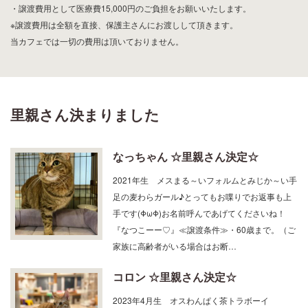
・譲渡費用として医療費15,000円のご負担をお願いいたします。
※譲渡費用は全額を直接、保護主さんにお渡しして頂きます。
当カフェでは一切の費用は頂いておりません。
里親さん決まりました
なっちゃん ☆里親さん決定☆
2021年生 メスまる～いフォルムとみじか～い手
足の麦わらガール♪とってもお喋りでお返事も上
手です(ΦωΦ)お名前呼んであげてくださいね！
『なつこーー♡』≪譲渡条件≫・60歳まで。（ご
家族に高齢者がいる場合はお断…
コロン ☆里親さん決定☆
2023年4月生 オスわんぱく茶トラボーイ