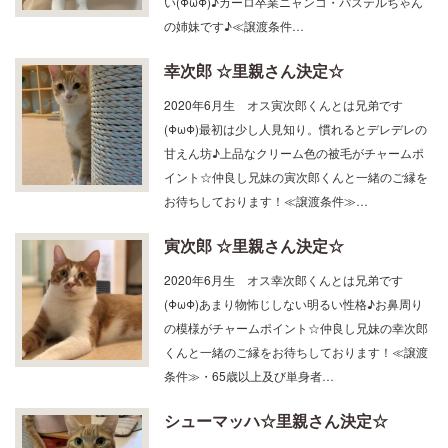
い(ΦωΦ)♪カーロ卒業ニャンコ・パステルちゃん
の姉妹です♪≪譲渡条件…
幸次郎 ☆里親さん決定☆
2020年6月生 オス寅次郎くんとは兄弟です
(ΦωΦ)最初は少し人見知り。慣れるとデレデレの
甘えん坊♪上品なクリーム色の被毛がチャームポ
イント☆仲良し兄妹の寅次郎くんと一緒のご縁を
お待ちしております！≪譲渡条件≫…
寅次郎 ☆里親さん決定☆
2020年6月生 オス幸次郎くんとは兄弟です
(ΦωΦ)あまり物怖じしない明るい性格♪お鼻周り
の模様がチャームポイント☆仲良し兄妹の幸次郎
くんと一緒のご縁をお待ちしております！≪譲渡
条件≫・65歳以上及び単身者…
シューマッハ☆里親さん決定☆