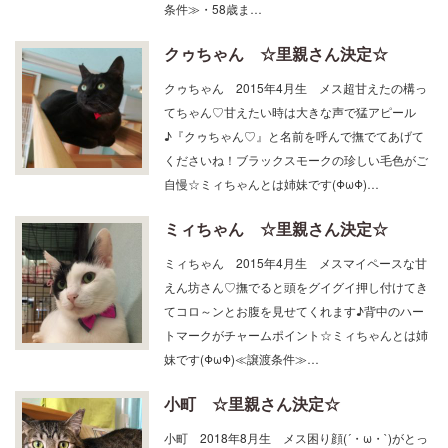
条件≫・58歳ま…
クゥちゃん ☆里親さん決定☆
クゥちゃん 2015年4月生 メス超甘えたの構っ
てちゃん♡甘えたい時は大きな声で猛アピール
♪『クゥちゃん♡』と名前を呼んで撫でてあげて
くださいね！ブラックスモークの珍しい毛色がご
自慢☆ミィちゃんとは姉妹です(ΦωΦ)…
ミィちゃん ☆里親さん決定☆
ミィちゃん 2015年4月生 メスマイペースな甘
えん坊さん♡撫でると頭をグイグイ押し付けてき
てコロ～ンとお腹を見せてくれます♪背中のハー
トマークがチャームポイント☆ミィちゃんとは姉
妹です(ΦωΦ)≪譲渡条件≫…
小町 ☆里親さん決定☆
小町 2018年8月生 メス困り顔(´・ω・`)がとっ