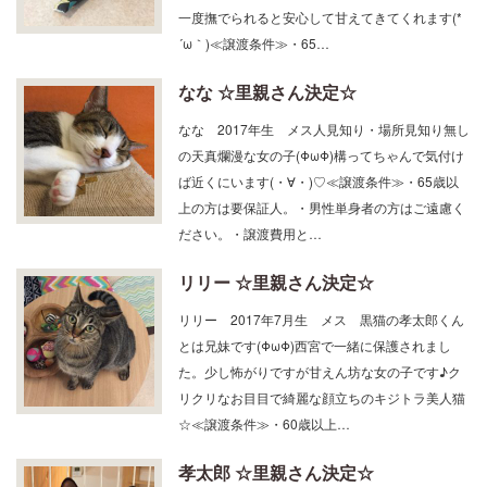
一度撫でられると安心して甘えてきてくれます(*
´ω｀)≪譲渡条件≫・65…
なな ☆里親さん決定☆
なな 2017年生 メス人見知り・場所見知り無し
の天真爛漫な女の子(ΦωΦ)構ってちゃんで気付け
ば近くにいます(・∀・)♡≪譲渡条件≫・65歳以
上の方は要保証人。・男性単身者の方はご遠慮く
ださい。・譲渡費用と…
リリー ☆里親さん決定☆
リリー 2017年7月生 メス 黒猫の孝太郎くん
とは兄妹です(ΦωΦ)西宮で一緒に保護されまし
た。少し怖がりですが甘えん坊な女の子です♪ク
リクリなお目目で綺麗な顔立ちのキジトラ美人猫
☆≪譲渡条件≫・60歳以上…
孝太郎 ☆里親さん決定☆