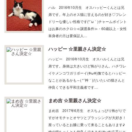
ハル 2016年10月生 オスハッピーくんとは兄
弟です。年上のオス猫に甘えるのが好き♡フレン
ドリーな優しい性格です(*´ω｀)チャームポイント
はお鼻のホクロ☆≪譲渡条件≫・60歳以上・女性
単身者の方は要保証人…
ハッピー ☆里親さん決定☆
ハッピー 2016年10月生 オスハルくんとは兄
弟です。身体は大きいけど怖がりさん。ハチワレ
イケメンコワガリボーイ(ΦωΦ)撫でるとハッピー
なことがあるかも～( *´艸｀)だいたいの猫さんと
仲良くできる平和主義者です…
まめ吉 ☆里親さん決定☆
まめ吉 2017年6月生 オスちょっぴり怖がりで
すがオモチャとオヤツとブラッシングが大好き！
座っているとお膝に乗って来ることもあります♪
他の猫ちゃんとも仲良くできます(ΦωΦ)左手にエ