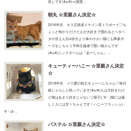
良しです(ΦωΦ)≪譲渡…
朝丸 ☆里親さん決定☆
2016年生 オス正統派イケメン茶トラボーイ♡ち
ょっと怖がりだけど人が大好きで慣れるとベタベ
タの甘えん坊♪自分より体の小さい猫にも降参ポ
ーズをしちゃう平和主義者で賢い猫さんです
(ΦωΦ)ニックネームは『あーしゃん』…
キューティーハニー ☆里親さん決定
☆
2018年生 メス愛の戦士キューハニちゃん♡毎日
猫じゃらしと戦っています(ΦωΦ)人は大好きだけ
ど猫はあまり好きじゃないご様子(;´∀｀)猫には厳
しく人には甘々ちゃんです！ハニーフラッシュ(・
∀・)♪…
パステル ☆里親さん決定☆