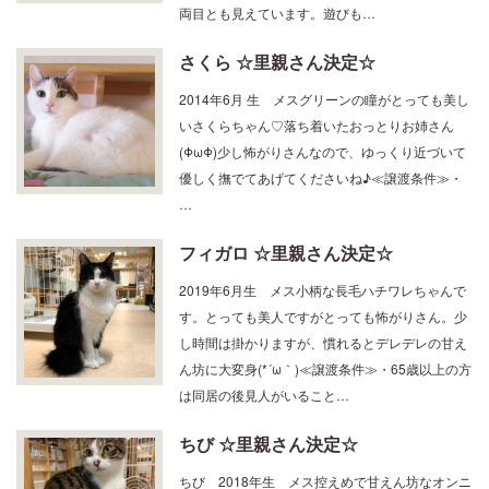
両目とも見えています。遊びも…
さくら ☆里親さん決定☆
2014年6月 生 メスグリーンの瞳がとっても美し
いさくらちゃん♡落ち着いたおっとりお姉さん
(ΦωΦ)少し怖がりさんなので、ゆっくり近づいて
優しく撫でてあげてくださいね♪≪譲渡条件≫・
…
フィガロ ☆里親さん決定☆
2019年6月生 メス小柄な長毛ハチワレちゃんで
す。とっても美人ですがとっても怖がりさん。少
し時間は掛かりますが、慣れるとデレデレの甘え
ん坊に大変身(*´ω｀)≪譲渡条件≫・65歳以上の方
は同居の後見人がいること…
ちび ☆里親さん決定☆
ちび 2018年生 メス控えめで甘えん坊なオンニ