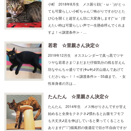
小町 2018年8月生 メス困り顔(´・ω・`)がとっ
ても可愛らしい小町ちゃん♡怖がりですがひとた
び心を開くと超甘えん坊に大変身します(*´ω｀)甘
えたい時は可愛らしい声で一生懸命呼んでくれま
すよ！≪譲渡条件≫・…
若君 ☆里親さん決定☆
2019年12月生 オススレンダーで真っ黒でツヤ
ツヤな若君さま♡まだまだ仔猫気分の残る甘えん
坊なやんちゃ盛りです(ΦωΦ)♪沢山遊んであげて
くださいね～！！≪譲渡条件≫・55歳まで。・女
性単身者の方は…
たんたん ☆里親さん決定☆
たんたん 2014年生 メス怖がりさんですが甘え
始めると全身をクネクネ♪慣れるとお腹モフモフ
も大丈夫♪足を伸ばしていると乗ってくることも
あります(*'▽')猫風邪の後遺症で目が不自由ですが