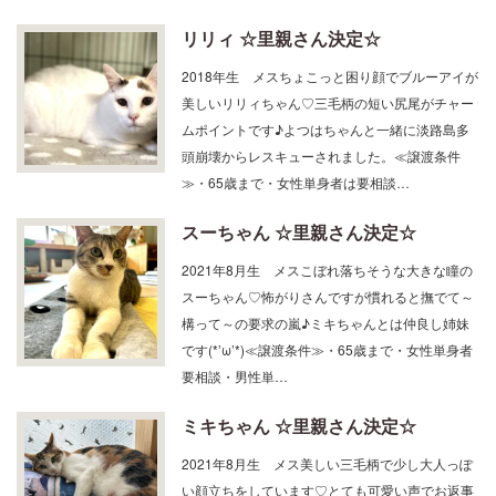
リリィ ☆里親さん決定☆
2018年生 メスちょこっと困り顔でブルーアイが
美しいリリィちゃん♡三毛柄の短い尻尾がチャー
ムポイントです♪よつはちゃんと一緒に淡路島多
頭崩壊からレスキューされました。≪譲渡条件
≫・65歳まで・女性単身者は要相談…
スーちゃん ☆里親さん決定☆
2021年8月生 メスこぼれ落ちそうな大きな瞳の
スーちゃん♡怖がりさんですが慣れると撫でて～
構って～の要求の嵐♪ミキちゃんとは仲良し姉妹
です(*’ω’*)≪譲渡条件≫・65歳まで・女性単身者
要相談・男性単…
ミキちゃん ☆里親さん決定☆
2021年8月生 メス美しい三毛柄で少し大人っぽ
い顔立ちをしています♡とても可愛い声でお返事