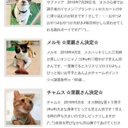
サファイア 2016年7月29日 生 オス小心者でお
調子者のイケメン♡ブランケットやスカートの中
に潜り込むのが好きです！そして・・・おやつ♪
おやつ♪おやつが大好き♪毎日何かしら笑わせてく
れる面白ボーイです(*'▽')…
メルモ ☆里親さん決定☆
メルモ 2018年4月生 メスハッキリした三毛柄
が美しいオンニャノコ(ΦωΦ)♡穏やかで甘えん坊
さんです。一度撫でるとスリスリゴロゴロ♪ちょ
びっと短いお手手とあんよがチャームポイント
☆≪譲渡条件≫・60歳…
チャムス ☆里親さん決定☆
チャムス 2016年5月生 オスBIGな茶トラ男子
(ΦωΦ)大きな身体でとっても甘えん坊です！甘え
る時の声も大きいので少しビックリしますが
(^_^;)名前を呼びながら沢山撫でてあげてくださ