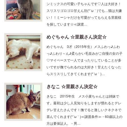
ンミックスの可愛い子ちゃんです♡人は大好き！
スリスリゴロゴロ甘えん坊(*´ω｀)でも…猫は大嫌
い！！ミーシャだけを可愛がってもらえる里親様
を探しています☆≪譲渡…
めぐちゃん ☆里親さん決定☆
めぐちゃん 3才（2015年生）メスふわっ♪ふわ
っ♪ふわり～ん♪柔らかい毛並みがご自慢の女の子
♡マイペースで一人でまったりしていることが多
いですが撫でられるのは大好き！甘えたくなった
らスリスリしてきてくれます(*´ω｀)…
きなこ ☆里親さん決定☆
きなこ 2015年生 メス小麦ちゃんとは姉妹で
す。最初は少し人見知りをしますが慣れるとデレ
デレ甘えたさんです！撫でると激しいクネクネで
喜んでくれます(*´ω｀)≪譲渡条件≫・60歳以上の
方は要保証人。・男…