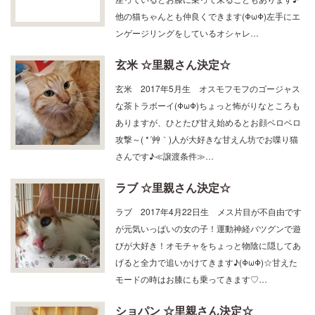
他の猫ちゃんとも仲良くできます(ΦωΦ)左手にエ
ンゲージリングをしているオシャレ…
玄米 ☆里親さん決定☆
玄米 2017年5月生 オスモフモフのゴージャス
な茶トラボーイ(ΦωΦ)ちょっと怖がりなところも
ありますが、ひとたび甘え始めるとお顔ベロベロ
攻撃～( *´艸｀)人が大好きな甘えん坊でお喋り猫
さんです♪≪譲渡条件≫…
ラブ ☆里親さん決定☆
ラブ 2017年4月22日生 メス片目が不自由です
が元気いっぱいの女の子！運動神経バツグンで遊
びが大好き！オモチャをちょっと物陰に隠してあ
げると全力で追いかけてきます♪(ΦωΦ)☆甘えた
モードの時はお膝にも乗ってきます♡…
ショパン ☆里親さん決定☆