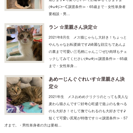
(ΦωΦ)ﾆｬｰ≪譲渡条件≫・65歳まで・女性単身者
要相談・男…
ラン ☆里親さん決定☆
2021年8月生 メス猫じゃらし大好き！ちょっと
やんちゃなお転婆娘です♪綺麗な顔立ちであんよ
の裏まで可愛い三毛柄にゃんこ♡ぜひ肉球もチェ
ックしてみてください(ΦωΦ)≪譲渡条件≫・65歳
まで・女性単身…
あめーじんぐぐれいす☆里親さん決
定☆
2021年生 メスおめめクリクリのとっても美人な
麦わら猫さんです♡好奇心旺盛で遊ぶのも食べる
のも大好き！そして撫でられるのも大好きです♪
短くて可愛い尻尾が特徴です☆≪譲渡条件≫・57
才まで。・男性単身者の方は要相…