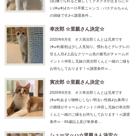
(笑)撫でられると嬉しくてクネクネが止まらにゃ
い(ΦωΦ)♪カーロ卒業ニャンコ・パステルちゃん
の姉妹です♪≪譲渡条件…
幸次郎 ☆里親さん決定☆
2020年6月生 オス寅次郎くんとは兄弟です
(ΦωΦ)最初は少し人見知り。慣れるとデレデレの
甘えん坊♪上品なクリーム色の被毛がチャームポ
イント☆仲良し兄妹の寅次郎くんと一緒のご縁を
お待ちしております！≪譲渡条件≫…
寅次郎 ☆里親さん決定☆
2020年6月生 オス幸次郎くんとは兄弟です
(ΦωΦ)あまり物怖じしない明るい性格♪お鼻周り
の模様がチャームポイント☆仲良し兄妹の幸次郎
くんと一緒のご縁をお待ちしております！≪譲渡
条件≫・65歳以上及び単身者…
シューマッハ☆里親さん決定☆