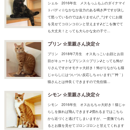
シェル 2016年生 メスもっふもふのダイナマイ
トバディ☆なかなか迫力のある鳴き声ですが決し
て怒っているのではありません(^_^;)すぐにお腹
を見せてコロンコロンと甘えます♪どこを撫でて
も大丈夫！とっても大らかな女の子で…
プリン ☆里親さん決定☆
プリン 2018年7月生 オス丸っこいお顔とお目
目がキュートなプリンス☆プリン♪とっても怖が
りさんですがオモチャ大好き！怖がりながらも猫
じゃらしにはついつい反応しちゃいます( *´艸｀)
猫さんとは仲良くできますので先住猫…
シモン ☆里親さん決定☆
シモン 2016年生 オスおもちゃ大好き！猫じゃ
らしを振れば飛んできます♪慣れるまではこちら
から近づくと逃げてしまいますが、一度撫でられ
るとお腹を見せてゴロンゴロンと甘えてくれます