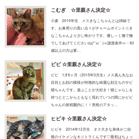
こむぎ ☆里親さん決定☆
小麦 2015年生 メスきなこちゃんとは姉妹で
す。お鼻周りの黒い点々がチャームポイント☆き
なこちゃんより少し怖がりです。優し～く撫で撫
でしてあげてくださいね(*´ω｀)≪譲渡条件≫・60
歳以上の方は要…
ビビ ☆里親さん決定☆
ビビ 1才6ヶ月（2015年3月生）メス真ん丸なお
目目とお顔の模様が特徴的な綺麗な顔立ちのサビ
猫ちゃんです。遊ぶことが大好き！猫じゃらしを
持つとどこからともなく現れていつの間にかビビ
ちゃんの射程圏内に！！突然のアタッ…
ヒビキ ☆里親さん決定☆
ヒビキ 2014年12月生 オス大きな身体がご自
慢のイケメンなキジトラくんです♡最初はちょっ