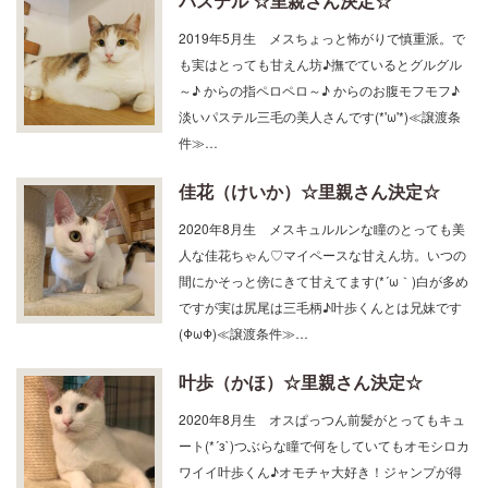
パステル ☆里親さん決定☆
2019年5月生 メスちょっと怖がりで慎重派。で
も実はとっても甘えん坊♪撫でているとグルグル
～♪ からの指ペロペロ～♪ からのお腹モフモフ♪
淡いパステル三毛の美人さんです(*'ω'*)≪譲渡条
件≫…
佳花（けいか）☆里親さん決定☆
2020年8月生 メスキュルルンな瞳のとっても美
人な佳花ちゃん♡マイペースな甘えん坊。いつの
間にかそっと傍にきて甘えてます(*´ω｀)白が多め
ですが実は尻尾は三毛柄♪叶歩くんとは兄妹です
(ΦωΦ)≪譲渡条件≫…
叶歩（かほ）☆里親さん決定☆
2020年8月生 オスぱっつん前髪がとってもキュ
ート(*´з`)つぶらな瞳で何をしていてもオモシロカ
ワイイ叶歩くん♪オモチャ大好き！ジャンプが得