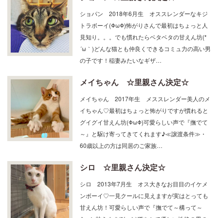
ショパン 2018年6月生 オススレンダーなキジ
トラボーイ(ΦωΦ)怖がりさんで最初はちょっと人
見知り。。。でも慣れたらベタベタの甘えん坊(*
´ω｀)どんな猫とも仲良くできるコミュ力の高い男
の子です！稲妻みたいなギザ…
メイちゃん ☆里親さん決定☆
メイちゃん 2017年生 メススレンダー美人のメ
イちゃん♡最初はちょっと怖がりですが慣れると
グイグイ甘えん坊(ΦωΦ)可愛らしい声で『撫でて
～』と駆け寄ってきてくれます♪≪譲渡条件≫・
60歳以上の方は同居のご家族…
シロ ☆里親さん決定☆
シロ 2013年7月生 オス大きなお目目のイケメ
ンボーイ♡一見クールに見えますが実はとっても
甘えん坊！可愛らしい声で『撫でて～構って～