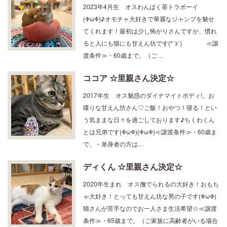
2023年4月生 オスわんぱく茶トラボーイ
(ΦωΦ)♪オモチャ大好きで華麗なジャンプを魅せ
てくれます！最初は少し怖がりさんですが、慣れ
ると人にも猫にも甘えん坊です(*´з`) ≪譲
渡条件≫・60歳まで。（ご…
ココア ☆里親さん決定☆
2017年生 オス魅惑のダイナマイトボディ!。お
喋りな甘えん坊さん♡ご飯！おやつ！寝る！とい
う気ままな日々を過ごしております♪ちくわくん
とは兄弟です(ΦωΦ)(ΦωΦ)≪譲渡条件≫・60歳ま
で。・単身者の方は…
ディくん ☆里親さん決定☆
2020年生まれ オス撫でられるの大好き！おもち
ゃ大好き！とっても甘えん坊な男の子です(ΦωΦ)
猫さんが苦手なのでお一人さま生活希望☆≪譲渡
条件≫・65歳まで。（ご家族に高齢者がいる場合