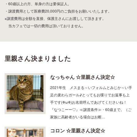
・60歳以上の方、単身の方は要保証人。
・譲渡費用として医療費20,000円のご負担をお願いいたします。
※譲渡費用は全額を直接、保護主さんにお渡しして頂きます。
当カフェでは一切の費用は頂いておりません。
里親さん決まりました
なっちゃん ☆里親さん決定☆
2021年生 メスまる～いフォルムとみじか～い手
足の麦わらガール♪とってもお喋りでお返事も上
手です(ΦωΦ)お名前呼んであげてくださいね！
『なつこーー♡』≪譲渡条件≫・60歳まで。（ご
家族に高齢者がいる場合はお断…
コロン ☆里親さん決定☆