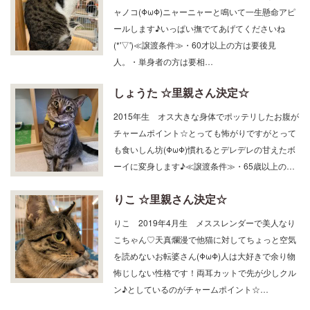
ャノコ(ΦωΦ)ニャーニャーと鳴いて一生懸命アピ
ールします♪いっぱい撫でてあげてくださいね
(*'▽')≪譲渡条件≫・60才以上の方は要後見
人。・単身者の方は要相…
しょうた ☆里親さん決定☆
2015年生 オス大きな身体でポッテリしたお腹が
チャームポイント☆とっても怖がりですがとって
も食いしん坊(ΦωΦ)慣れるとデレデレの甘えたボ
ーイに変身します♪≪譲渡条件≫・65歳以上の…
りこ ☆里親さん決定☆
りこ 2019年4月生 メススレンダーで美人なり
こちゃん♡天真爛漫で他猫に対してちょっと空気
を読めないお転婆さん(ΦωΦ)人は大好きで余り物
怖じしない性格です！両耳カットで先が少しクル
ン♪としているのがチャームポイント☆…