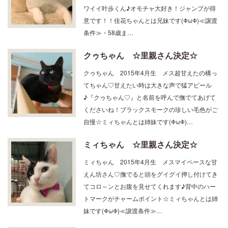
意です！！佳花ちゃんとは兄妹です(ΦωΦ)≪譲渡
条件≫・58歳ま…
クゥちゃん ☆里親さん決定☆
クゥちゃん 2015年4月生 メス超甘えたの構っ
てちゃん♡甘えたい時は大きな声で猛アピール
♪『クゥちゃん♡』と名前を呼んで撫でてあげて
くださいね！ブラックスモークの珍しい毛色がご
自慢☆ミィちゃんとは姉妹です(ΦωΦ)…
ミィちゃん ☆里親さん決定☆
ミィちゃん 2015年4月生 メスマイペースな甘
えん坊さん♡撫でると頭をグイグイ押し付けてき
てコロ～ンとお腹を見せてくれます♪背中のハー
トマークがチャームポイント☆ミィちゃんとは姉
妹です(ΦωΦ)≪譲渡条件≫…
小町 ☆里親さん決定☆