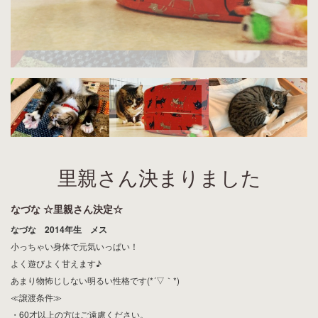
里親さん決まりました
なづな ☆里親さん決定☆
なづな 2014年生 メス
小っちゃい身体で元気いっぱい！
よく遊びよく甘えます♪
あまり物怖じしない明るい性格です(*´▽｀*)
≪譲渡条件≫
・60才以上の方はご遠慮ください。
・男性単身者の方はご遠慮ください。