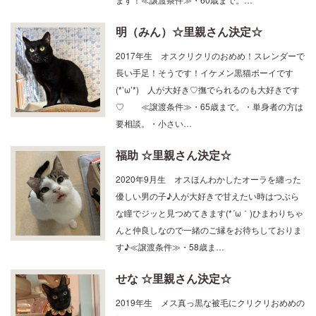
明（みん）☆里親さん決定☆
2017年生 オスクリクリのおめめ！スレンダーで
長い手足！そうです！イケメン黒猫ボーイです
(*’ω’*) 人が大好き♡撫でられるのも大好きです
♡ ≪譲渡条件≫・65歳まで。・単身者の方は
要相談。・小さい…
福助 ☆里親さん決定☆
2020年9月生 オスほんわかしたオーラを纏った
優しい男の子♪人が大好きで甘えたい時はつぶら
な瞳でジッと見つめてきます(*´ω｀)ひまわりちゃ
んと仲良しなので一緒のご縁をお待ちしておりま
す♪≪譲渡条件≫・58歳ま…
せな ☆里親さん決定☆
2019年生 メス真っ黒な被毛にクリクリおめめの
美人さん♡撫でられるの大好き！オモチャもよく