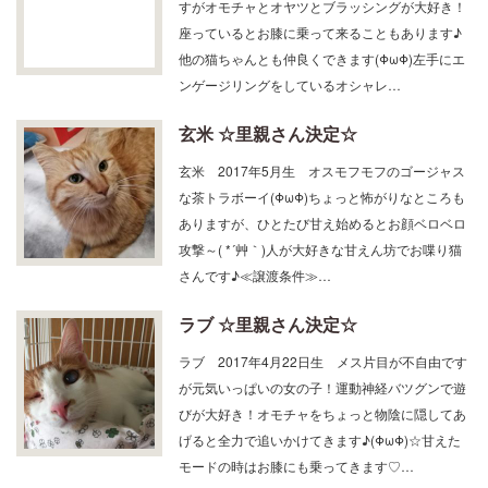
座っているとお膝に乗って来ることもあります♪
他の猫ちゃんとも仲良くできます(ΦωΦ)左手にエ
ンゲージリングをしているオシャレ…
玄米 ☆里親さん決定☆
玄米 2017年5月生 オスモフモフのゴージャス
な茶トラボーイ(ΦωΦ)ちょっと怖がりなところも
ありますが、ひとたび甘え始めるとお顔ベロベロ
攻撃～( *´艸｀)人が大好きな甘えん坊でお喋り猫
さんです♪≪譲渡条件≫…
ラブ ☆里親さん決定☆
ラブ 2017年4月22日生 メス片目が不自由です
が元気いっぱいの女の子！運動神経バツグンで遊
びが大好き！オモチャをちょっと物陰に隠してあ
げると全力で追いかけてきます♪(ΦωΦ)☆甘えた
モードの時はお膝にも乗ってきます♡…