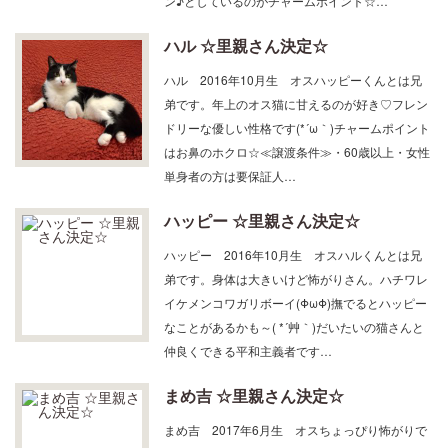
ハル ☆里親さん決定☆
ハル 2016年10月生 オスハッピーくんとは兄
弟です。年上のオス猫に甘えるのが好き♡フレン
ドリーな優しい性格です(*´ω｀)チャームポイント
はお鼻のホクロ☆≪譲渡条件≫・60歳以上・女性
単身者の方は要保証人…
ハッピー ☆里親さん決定☆
ハッピー 2016年10月生 オスハルくんとは兄
弟です。身体は大きいけど怖がりさん。ハチワレ
イケメンコワガリボーイ(ΦωΦ)撫でるとハッピー
なことがあるかも～( *´艸｀)だいたいの猫さんと
仲良くできる平和主義者です…
まめ吉 ☆里親さん決定☆
まめ吉 2017年6月生 オスちょっぴり怖がりで
すがオモチャとオヤツとブラッシングが大好き！