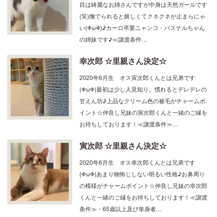
(笑)撫でられると嬉しくてクネクネが止まらにゃ
い(ΦωΦ)♪カーロ卒業ニャンコ・パステルちゃん
の姉妹です♪≪譲渡条件…
幸次郎 ☆里親さん決定☆
2020年6月生 オス寅次郎くんとは兄弟です
(ΦωΦ)最初は少し人見知り。慣れるとデレデレの
甘えん坊♪上品なクリーム色の被毛がチャームポ
イント☆仲良し兄妹の寅次郎くんと一緒のご縁を
お待ちしております！≪譲渡条件≫…
寅次郎 ☆里親さん決定☆
2020年6月生 オス幸次郎くんとは兄弟です
(ΦωΦ)あまり物怖じしない明るい性格♪お鼻周り
の模様がチャームポイント☆仲良し兄妹の幸次郎
くんと一緒のご縁をお待ちしております！≪譲渡
条件≫・65歳以上及び単身者…