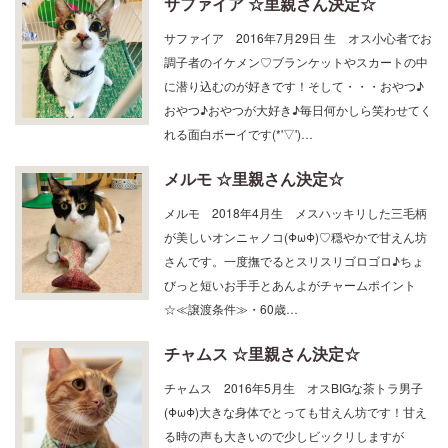
サファイア 2016年7月29日 生 オス小心者でお
調子者のイケメン♡ブランケットやスカートの中
に潜り込むのが好きです！そして・・・おやつ♪
おやつ♪おやつが大好き♪毎日何かしら笑わせてく
れる面白ボーイです(*'▽')…
メルモ ☆里親さん決定☆
メルモ 2018年4月生 メスハッキリした三毛柄
が美しいオンニャノコ(ΦωΦ)♡穏やかで甘えん坊
さんです。一度撫でるとスリスリゴロゴロ♪ちょ
びっと短いお手手とあんよがチャームポイント
☆≪譲渡条件≫・60歳…
チャムス ☆里親さん決定☆
チャムス 2016年5月生 オスBIGな茶トラ男子
(ΦωΦ)大きな身体でとっても甘えん坊です！甘え
る時の声も大きいので少しビックリしますが
(^_^;)名前を呼びながら沢山撫でてあげてくださ