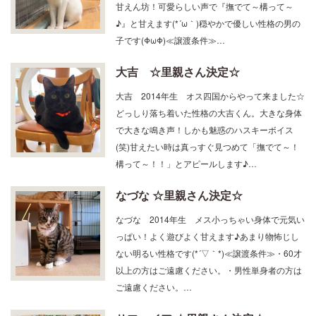
♪』と甘えます(*´ω｀)穏やかで優しい性格の男の
子です(ΦωΦ)≪譲渡条件≫…
大吉 ☆里親さん決定☆
大吉 2014年生 オス四国からやって来ました☆
どっしり落ち着いた性格の大吉くん。大きな身体
で大きな鳴き声！しかも魅惑のハスキーボイス
(笑)甘えたい時は真っすぐ見つめて「撫でて～！
構って～！！」とアピールします♪…
なづな ☆里親さん決定☆
なづな 2014年生 メス小っちゃい身体で元気い
っぱい！よく遊びよく甘えます♪あまり物怖じし
ない明るい性格です(*´▽｀*)≪譲渡条件≫・60才
以上の方はご遠慮ください。・男性単身者の方は
ご遠慮ください。…
サファイア ☆里親さん決定☆