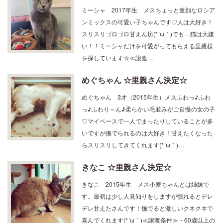
ンミックスの可愛い子ちゃんです♡人は大好き！
スリスリゴロゴロ甘えん坊(*´ω｀)でも…猫は大嫌
い！！ミーシャだけを可愛がってもらえる里親様
を探しています☆≪譲渡…
めぐちゃん ☆里親さん決定☆
めぐちゃん 3才（2015年生）メスふわっ♪ふわ
っ♪ふわり～ん♪柔らかい毛並みがご自慢の女の子
♡マイペースで一人でまったりしていることが多
いですが撫でられるのは大好き！甘えたくなった
らスリスリしてきてくれます(*´ω｀)…
きなこ ☆里親さん決定☆
きなこ 2015年生 メス小麦ちゃんとは姉妹で
す。最初は少し人見知りをしますが慣れるとデレ
デレ甘えたさんです！撫でると激しいクネクネで
喜んでくれます(*´ω｀)≪譲渡条件≫・60歳以上の
方は要保証人。・男…