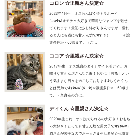
2023年4月生 オスわんぱく茶トラボーイ
(ΦωΦ)♪オモチャ大好きで華麗なジャンプを魅せ
てくれます！最初は少し怖がりさんですが、慣れ
ると人にも猫にも甘えん坊です(*´з`) ≪譲
渡条件≫・60歳まで。（ご…
ココア ☆里親さん決定☆
2017年生 オス魅惑のダイナマイトボディ!。お
喋りな甘えん坊さん♡ご飯！おやつ！寝る！とい
う気ままな日々を過ごしております♪ちくわくん
とは兄弟です(ΦωΦ)(ΦωΦ)≪譲渡条件≫・60歳ま
で。・単身者の方は…
ディくん ☆里親さん決定☆
2020年生まれ オス撫でられるの大好き！おもち
ゃ大好き！とっても甘えん坊な男の子です(ΦωΦ)
猫さんが苦手なのでお一人さま生活希望☆≪譲渡
条件≫・65歳まで。（ご家族に高齢者がいる場合