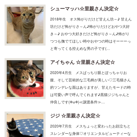
シューマッハ☆里親さん決定☆
2018年生 オス怖がりだけど甘えん坊～♪ 甘えん
坊だけど怖がりさ～ん♪怖がりだけどおやつ大好
き～♪ おやつ大好きだけど怖がりさ～ん♪怖がり
つつも撫でてほしい時やおやつの時はそーーーっ
と寄ってくる控えめな男の子です(…
アイちゃん ☆里親さん決定☆
2020年4月生 メスぱっちり眼とぽっちゃりお
腹、そして芸術的な三毛柄が美しい♡三毛猫さん
的ツンデレな面はありますが、甘えたモードの時
は可愛い声で呼んでくれます♪黒猫ジジちゃんと
仲良しです(ΦωΦ)≪譲渡条件≫…
ジジ ☆里親さん決定☆
2020年7月生 メスちょっと変わったお顔立ちと
スレンダーな身体♡オリエンタルビューティーな
黒猫ジジちゃん(*'ω'*)甘えながら腕をホールドし