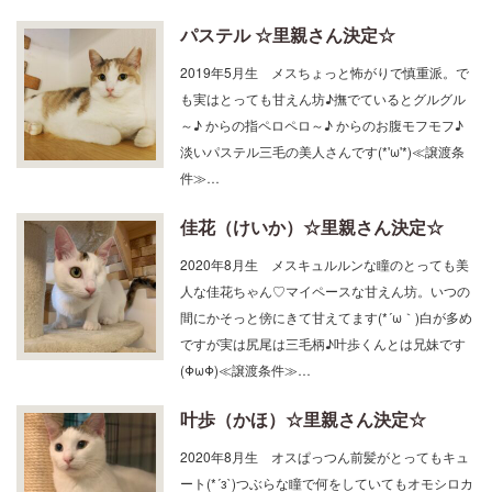
パステル ☆里親さん決定☆
2019年5月生 メスちょっと怖がりで慎重派。で
も実はとっても甘えん坊♪撫でているとグルグル
～♪ からの指ペロペロ～♪ からのお腹モフモフ♪
淡いパステル三毛の美人さんです(*'ω'*)≪譲渡条
件≫…
佳花（けいか）☆里親さん決定☆
2020年8月生 メスキュルルンな瞳のとっても美
人な佳花ちゃん♡マイペースな甘えん坊。いつの
間にかそっと傍にきて甘えてます(*´ω｀)白が多め
ですが実は尻尾は三毛柄♪叶歩くんとは兄妹です
(ΦωΦ)≪譲渡条件≫…
叶歩（かほ）☆里親さん決定☆
2020年8月生 オスぱっつん前髪がとってもキュ
ート(*´з`)つぶらな瞳で何をしていてもオモシロカ
ワイイ叶歩くん♪オモチャ大好き！ジャンプが得