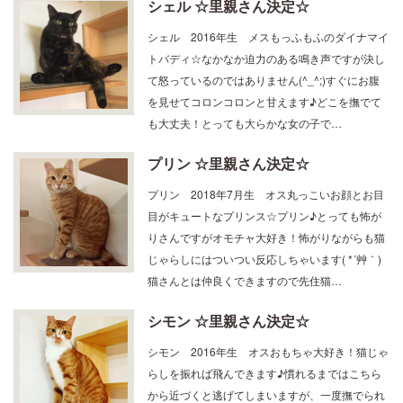
シェル 2016年生 メスもっふもふのダイナマイ
トバディ☆なかなか迫力のある鳴き声ですが決し
て怒っているのではありません(^_^;)すぐにお腹
を見せてコロンコロンと甘えます♪どこを撫でて
も大丈夫！とっても大らかな女の子で…
プリン ☆里親さん決定☆
プリン 2018年7月生 オス丸っこいお顔とお目
目がキュートなプリンス☆プリン♪とっても怖が
りさんですがオモチャ大好き！怖がりながらも猫
じゃらしにはついつい反応しちゃいます( *´艸｀)
猫さんとは仲良くできますので先住猫…
シモン ☆里親さん決定☆
シモン 2016年生 オスおもちゃ大好き！猫じゃ
らしを振れば飛んできます♪慣れるまではこちら
から近づくと逃げてしまいますが、一度撫でられ
るとお腹を見せてゴロンゴロンと甘えてくれます