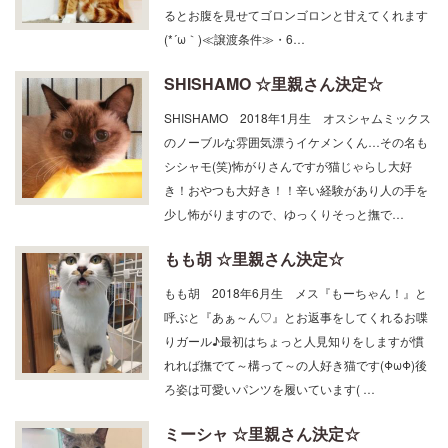
(*´ω｀)≪譲渡条件≫・6…
SHISHAMO ☆里親さん決定☆
SHISHAMO 2018年1月生 オスシャムミックス
のノーブルな雰囲気漂うイケメンくん…その名も
シシャモ(笑)怖がりさんですが猫じゃらし大好
き！おやつも大好き！！辛い経験があり人の手を
少し怖がりますので、ゆっくりそっと撫で…
もも胡 ☆里親さん決定☆
もも胡 2018年6月生 メス『もーちゃん！』と
呼ぶと『あぁ～ん♡』とお返事をしてくれるお喋
りガール♪最初はちょっと人見知りをしますが慣
れれば撫でて～構って～の人好き猫です(ΦωΦ)後
ろ姿は可愛いパンツを履いています( …
ミーシャ ☆里親さん決定☆
ミーシャ 2017年生 メスちょっと童顔なロシア