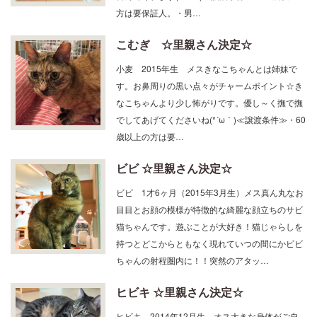
こむぎ ☆里親さん決定☆
小麦 2015年生 メスきなこちゃんとは姉妹で
す。お鼻周りの黒い点々がチャームポイント☆き
なこちゃんより少し怖がりです。優し～く撫で撫
でしてあげてくださいね(*´ω｀)≪譲渡条件≫・60
歳以上の方は要…
ビビ ☆里親さん決定☆
ビビ 1才6ヶ月（2015年3月生）メス真ん丸なお
目目とお顔の模様が特徴的な綺麗な顔立ちのサビ
猫ちゃんです。遊ぶことが大好き！猫じゃらしを
持つとどこからともなく現れていつの間にかビビ
ちゃんの射程圏内に！！突然のアタッ…
ヒビキ ☆里親さん決定☆
ヒビキ 2014年12月生 オス大きな身体がご自
慢のイケメンなキジトラくんです♡最初はちょっ