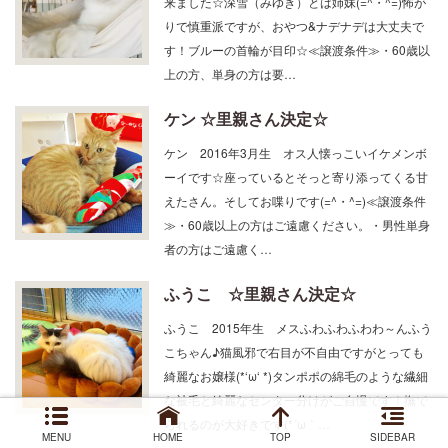
りで慎重派ですが、おやつ&ナデナデは大丈夫で
す！ブルーの首輪が目印☆≪譲渡条件≫・60歳以
上の方、単身の方は要…
ケン ☆里親さん決定☆
ケン 2016年3月生 オス人懐っこいイケメンボ
ーイです☆座っているとそっと寄り添ってくる甘
えたさん。そしてお喋りです(=^・^=)≪譲渡条件
≫・60歳以上の方はご遠慮ください。・男性単身
者の方はご遠慮く…
ふうこ ☆里親さん決定☆
ふうこ 2015年生 メスふわふわふわわ～んふう
こちゃん♪猫風邪で右目が不自由ですがとっても
綺麗なお嬢様(*‘ω‘ *)タンポポの綿毛のような繊細
な被毛と綺麗なセンター分けがご自慢です！撫で
られるのが大好きです(*´ω｀…
MENU
HOME
TOP
SIDEBAR
もみじ ☆里親さん決定☆