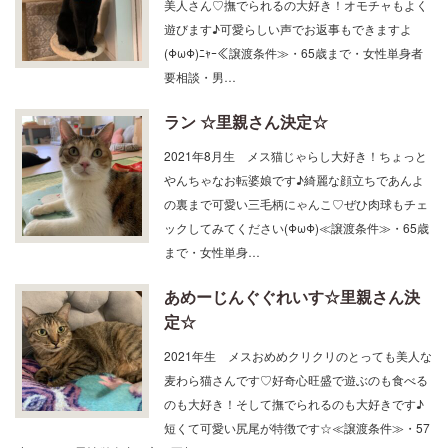
遊びます♪可愛らしい声でお返事もできますよ
(ΦωΦ)ﾆｬｰ≪譲渡条件≫・65歳まで・女性単身者
要相談・男…
ラン ☆里親さん決定☆
2021年8月生 メス猫じゃらし大好き！ちょっと
やんちゃなお転婆娘です♪綺麗な顔立ちであんよ
の裏まで可愛い三毛柄にゃんこ♡ぜひ肉球もチェ
ックしてみてください(ΦωΦ)≪譲渡条件≫・65歳
まで・女性単身…
あめーじんぐぐれいす☆里親さん決
定☆
2021年生 メスおめめクリクリのとっても美人な
麦わら猫さんです♡好奇心旺盛で遊ぶのも食べる
のも大好き！そして撫でられるのも大好きです♪
短くて可愛い尻尾が特徴です☆≪譲渡条件≫・57
才まで。・男性単身者の方は要相…