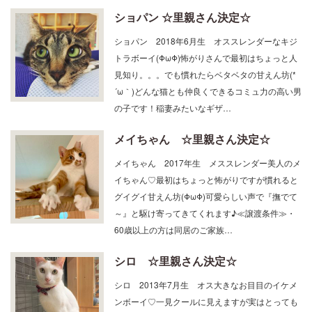
ショパン ☆里親さん決定☆
ショパン 2018年6月生 オススレンダーなキジ
トラボーイ(ΦωΦ)怖がりさんで最初はちょっと人
見知り。。。でも慣れたらベタベタの甘えん坊(*
´ω｀)どんな猫とも仲良くできるコミュ力の高い男
の子です！稲妻みたいなギザ…
メイちゃん ☆里親さん決定☆
メイちゃん 2017年生 メススレンダー美人のメ
イちゃん♡最初はちょっと怖がりですが慣れると
グイグイ甘えん坊(ΦωΦ)可愛らしい声で『撫でて
～』と駆け寄ってきてくれます♪≪譲渡条件≫・
60歳以上の方は同居のご家族…
シロ ☆里親さん決定☆
シロ 2013年7月生 オス大きなお目目のイケメ
ンボーイ♡一見クールに見えますが実はとっても
甘えん坊！可愛らしい声で『撫でて～構って～