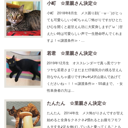
小町 2018年8月生 メス困り顔(´・ω・`)がとっ
ても可愛らしい小町ちゃん♡怖がりですがひとた
び心を開くと超甘えん坊に大変身します(*´ω｀)甘
えたい時は可愛らしい声で一生懸命呼んでくれま
すよ！≪譲渡条件≫・…
若君 ☆里親さん決定☆
2019年12月生 オススレンダーで真っ黒でツヤ
ツヤな若君さま♡まだまだ仔猫気分の残る甘えん
坊なやんちゃ盛りです(ΦωΦ)♪沢山遊んであげて
くださいね～！！≪譲渡条件≫・55歳まで。・女
性単身者の方は…
たんたん ☆里親さん決定☆
たんたん 2014年生 メス怖がりさんですが甘え
始めると全身をクネクネ♪慣れるとお腹モフモフ
も大丈夫♪足を伸ばしていると乗ってくることも
あります(*'▽')猫風邪の後遺症で目が不自由ですが