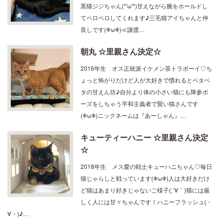
てペロペロしてくれます♪三毛猫アイちゃんと仲
良しです(ΦωΦ)≪譲渡…
朝丸 ☆里親さん決定☆
2016年生 オス正統派イケメン茶トラボーイ♡ち
ょっと怖がりだけど人が大好きで慣れるとベタベ
タの甘えん坊♪自分より体の小さい猫にも降参ポ
ーズをしちゃう平和主義者で賢い猫さんです
(ΦωΦ)ニックネームは『あーしゃん』…
キューティーハニー ☆里親さん決定
☆
2018年生 メス愛の戦士キューハニちゃん♡毎日
猫じゃらしと戦っています(ΦωΦ)人は大好きだけ
ど猫はあまり好きじゃないご様子(;´∀｀)猫には厳
しく人には甘々ちゃんです！ハニーフラッシュ(・
∀・)♪…