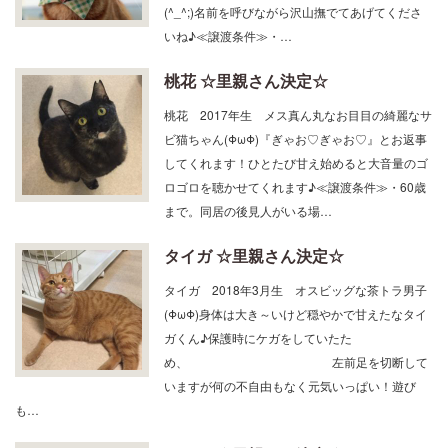
いね♪≪譲渡条件≫・…
桃花 ☆里親さん決定☆
桃花 2017年生 メス真ん丸なお目目の綺麗なサ
ビ猫ちゃん(ΦωΦ)『ぎゃお♡ぎゃお♡』とお返事
してくれます！ひとたび甘え始めると大音量のゴ
ロゴロを聴かせてくれます♪≪譲渡条件≫・60歳
まで。同居の後見人がいる場…
タイガ ☆里親さん決定☆
タイガ 2018年3月生 オスビッグな茶トラ男子
(ΦωΦ)身体は大き～いけど穏やかで甘えたなタイ
ガくん♪保護時にケガをしていたた
め、 左前足を切断して
いますが何の不自由もなく元気いっぱい！遊び
も…
シェル ☆里親さん決定☆