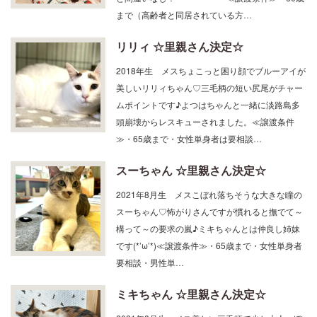
リリィ ☆里親さん決定☆
2018年生 メスちょこっと困り顔でブルーアイが
美しいリリィちゃん♡三毛柄の短い尻尾がチャー
ムポイントです♪よつはちゃんと一緒に淡路島多
頭崩壊からレスキューされました。≪譲渡条件
≫・65歳まで・女性単身者は要相談…
スーちゃん ☆里親さん決定☆
2021年8月生 メスこぼれ落ちそうな大きな瞳の
スーちゃん♡怖がりさんですが慣れると撫でて～
構って～の要求の嵐♪ミキちゃんとは仲良し姉妹
です(*’ω’*)≪譲渡条件≫・65歳まで・女性単身者
要相談・男性単…
ミキちゃん ☆里親さん決定☆
2021年8月生 メス美しい三毛柄で少し大人っぽ