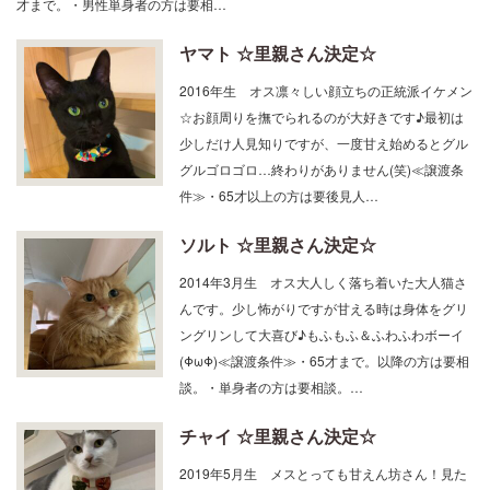
ヤマト ☆里親さん決定☆
2016年生 オス凛々しい顔立ちの正統派イケメン
☆お顔周りを撫でられるのが大好きです♪最初は
少しだけ人見知りですが、一度甘え始めるとグル
グルゴロゴロ…終わりがありません(笑)≪譲渡条
件≫・65才以上の方は要後見人…
ソルト ☆里親さん決定☆
2014年3月生 オス大人しく落ち着いた大人猫さ
んです。少し怖がりですが甘える時は身体をグリ
ングリンして大喜び♪もふもふ＆ふわふわボーイ
(ΦωΦ)≪譲渡条件≫・65才まで。以降の方は要相
談。・単身者の方は要相談。…
チャイ ☆里親さん決定☆
2019年5月生 メスとっても甘えん坊さん！見た
目は綺麗なお姉さんですが中身は天然ガールです