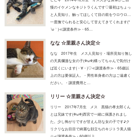
と人見知り。触ってほしくて目の前をウロウロ…
一度撫でられると安心して甘えてきてくれます(*
´ω｀)≪譲渡条件≫・65…
なな ☆里親さん決定☆
なな 2017年生 メス人見知り・場所見知り無し
の天真爛漫な女の子(ΦωΦ)構ってちゃんで気付け
ば近くにいます(・∀・)♡≪譲渡条件≫・65歳以
上の方は要保証人。・男性単身者の方はご遠慮く
ださい。・譲渡費用と…
リリー ☆里親さん決定☆
リリー 2017年7月生 メス 黒猫の孝太郎くん
とは兄妹です(ΦωΦ)西宮で一緒に保護されまし
た。少し怖がりですが甘えん坊な女の子です♪ク
リクリなお目目で綺麗な顔立ちのキジトラ美人猫
☆≪譲渡条件≫・60歳以上…