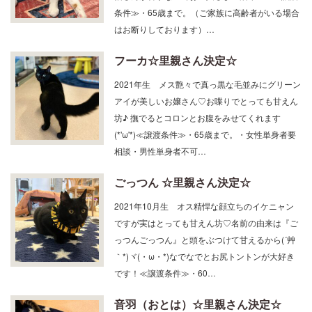
はお断りしております）…
フーカ☆里親さん決定☆
2021年生 メス艶々で真っ黒な毛並みにグリーン
アイが美しいお嬢さん♡お喋りでとっても甘えん
坊♪ 撫でるとコロンとお腹をみせてくれます
(*'ω'*)≪譲渡条件≫・65歳まで。・女性単身者要
相談・男性単身者不可…
ごっつん ☆里親さん決定☆
2021年10月生 オス精悍な顔立ちのイケニャン
ですが実はとっても甘えん坊♡名前の由来は『ご
っつんごっつん』と頭をぶつけて甘えるから(´艸
｀*)ヾ(・ω・*)なでなでとお尻トントンが大好き
です！≪譲渡条件≫・60…
音羽（おとは）☆里親さん決定☆
2020年9月生 メス人が大好きな構ってちゃん♡