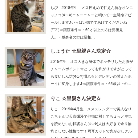
ャノコ(ΦωΦ)ニャーニャーと鳴いて一生懸命アピ
ールします♪いっぱい撫でてあげてくださいね
(*'▽')≪譲渡条件≫・60才以上の方は要後見
人。・単身者の方は要相…
しょうた ☆里親さん決定☆
2015年生 オス大きな身体でポッテリしたお腹が
チャームポイント☆とっても怖がりですがとって
も食いしん坊(ΦωΦ)慣れるとデレデレの甘えたボ
ーイに変身します♪≪譲渡条件≫・65歳以上の…
りこ ☆里親さん決定☆
りこ 2019年4月生 メススレンダーで美人なり
こちゃん♡天真爛漫で他猫に対してちょっと空気
を読めないお転婆さん(ΦωΦ)人は大好きで余り物
怖じしない性格です！両耳カットで先が少しクル
ン♪としているのがチャームポイント☆…