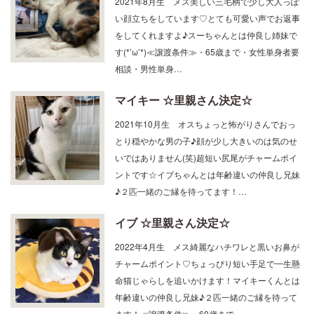
い顔立ちをしています♡とても可愛い声でお返事
をしてくれますよ♪スーちゃんとは仲良し姉妹で
す(*’ω’*)≪譲渡条件≫・65歳まで・女性単身者要
相談・男性単身…
マイキー ☆里親さん決定☆
2021年10月生 オスちょっと怖がりさんでおっ
とり穏やかな男の子♪顔が少し大きいのは気のせ
いではありません(笑)超短い尻尾がチャームポイ
ントです☆イブちゃんとは年齢違いの仲良し兄妹
♪２匹一緒のご縁を待ってます！…
イブ ☆里親さん決定☆
2022年4月生 メス綺麗なハチワレと黒いお鼻が
チャームポイント♡ちょっぴり短い手足で一生懸
命猫じゃらしを追いかけます！マイキーくんとは
年齢違いの仲良し兄妹♪２匹一緒のご縁を待って
ます！≪譲渡条件≫・60歳まで。…