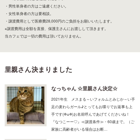
・女性単身者の方は要相談。
・譲渡費用として医療費28,000円のご負担をお願いいたします。
※譲渡費用は全額を直接、保護主さんにお渡しして頂きます。
当カフェでは一切の費用は頂いておりません。
里親さん決まりました
なっちゃん ☆里親さん決定☆
2021年生 メスまる～いフォルムとみじか～い手
足の麦わらガール♪とってもお喋りでお返事も上
手です(ΦωΦ)お名前呼んであげてくださいね！
『なつこーー♡』≪譲渡条件≫・60歳まで。（ご
家族に高齢者がいる場合はお断…
コロン ☆里親さん決定☆