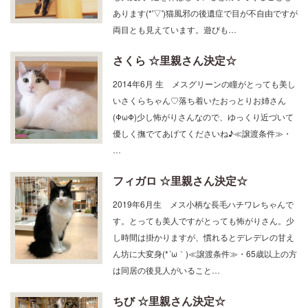
両目とも見えています。遊びも…
さくら ☆里親さん決定☆
2014年6月 生 メスグリーンの瞳がとっても美し
いさくらちゃん♡落ち着いたおっとりお姉さん
(ΦωΦ)少し怖がりさんなので、ゆっくり近づいて
優しく撫でてあげてくださいね♪≪譲渡条件≫・
…
フィガロ ☆里親さん決定☆
2019年6月生 メス小柄な長毛ハチワレちゃんで
す。とっても美人ですがとっても怖がりさん。少
し時間は掛かりますが、慣れるとデレデレの甘え
ん坊に大変身(*´ω｀)≪譲渡条件≫・65歳以上の方
は同居の後見人がいること…
ちび ☆里親さん決定☆
ちび 2018年生 メス控えめで甘えん坊なオンニ