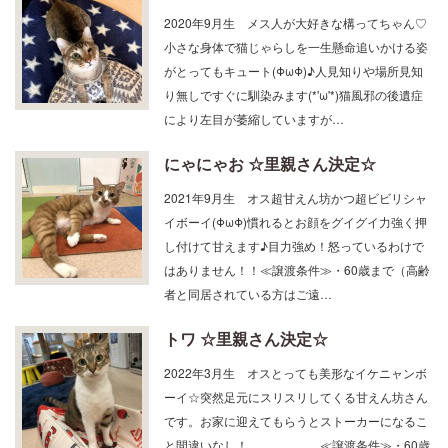
小さな身体で猫じゃらしを一生懸命追いかける姿
がとってもキュート(ΦωΦ)♪人見知りや場所見知
り無しですぐに馴染みます(*'ω'*)猫風邪の後遺症
により左目が萎縮していますが…
にゃにゃお ☆里親さん決定☆
2021年9月生 オス超甘えん坊かつ超ビビリシャ
イボーイ(ΦωΦ)慣れるとお顔をグイグイ力強く押
し付けて甘えます♪目力強め！怒っているわけで
はありません！！≪譲渡条件≫・60歳まで（高齢
者と同居されている方はご遠…
トワ ☆里親さん決定☆
2022年3月生 オスとっても美形なイケニャンボ
ーイ☆突然足元にスリスリしてくる甘えん坊さん
です。お家に迎えてもらうとストーカーになるこ
と間違いなし！ ≪譲渡条件≫・60歳
まで（高齢者と同居されている方…