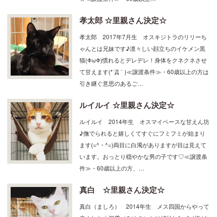
孝太郎 ☆里親さん決定☆
孝太郎 2017年7月生 オスキジトラのリリーち
ゃんとは兄妹です♪凛々しい顔立ちのイケメン黒
猫(ΦωΦ)慣れるとデレデレ！身体をクネクネさせ
て甘えます(*´Д｀)≪譲渡条件≫・60歳以上の方は
引き継ぐ意思のあるご…
ルイルイ ☆里親さん決定☆
ルイルイ 2014年生 オスマイペースな甘えん坊
♪撫でられると嬉しくてすぐにフミフミが始まり
ます(=^・^=)両目に白濁がありますが目は見えて
います。おっとり穏やかな男の子です♡≪譲渡条
件≫・60歳以上の方、…
真白 ☆里親さん決定☆
真白（ましろ） 2014年生 メス四国からやって
来ました☆深雪（みゆき）とは姉妹(=^・^=)怖が