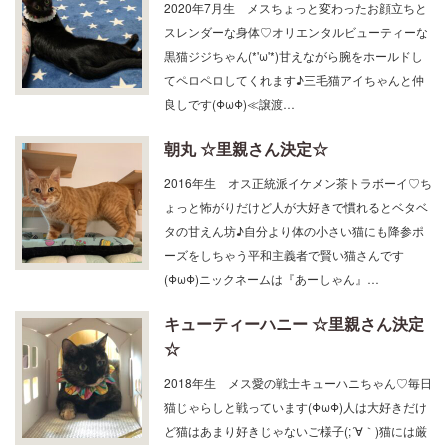
2020年7月生 メスちょっと変わったお顔立ちと
スレンダーな身体♡オリエンタルビューティーな
黒猫ジジちゃん(*'ω'*)甘えながら腕をホールドし
てペロペロしてくれます♪三毛猫アイちゃんと仲
良しです(ΦωΦ)≪譲渡…
朝丸 ☆里親さん決定☆
2016年生 オス正統派イケメン茶トラボーイ♡ち
ょっと怖がりだけど人が大好きで慣れるとベタベ
タの甘えん坊♪自分より体の小さい猫にも降参ポ
ーズをしちゃう平和主義者で賢い猫さんです
(ΦωΦ)ニックネームは『あーしゃん』…
キューティーハニー ☆里親さん決定
☆
2018年生 メス愛の戦士キューハニちゃん♡毎日
猫じゃらしと戦っています(ΦωΦ)人は大好きだけ
ど猫はあまり好きじゃないご様子(;´∀｀)猫には厳