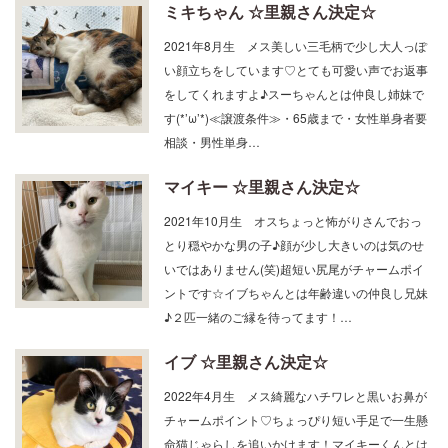
ミキちゃん ☆里親さん決定☆
2021年8月生 メス美しい三毛柄で少し大人っぽ
い顔立ちをしています♡とても可愛い声でお返事
をしてくれますよ♪スーちゃんとは仲良し姉妹で
す(*’ω’*)≪譲渡条件≫・65歳まで・女性単身者要
相談・男性単身…
マイキー ☆里親さん決定☆
2021年10月生 オスちょっと怖がりさんでおっ
とり穏やかな男の子♪顔が少し大きいのは気のせ
いではありません(笑)超短い尻尾がチャームポイ
ントです☆イブちゃんとは年齢違いの仲良し兄妹
♪２匹一緒のご縁を待ってます！…
イブ ☆里親さん決定☆
2022年4月生 メス綺麗なハチワレと黒いお鼻が
チャームポイント♡ちょっぴり短い手足で一生懸
命猫じゃらしを追いかけます！マイキーくんとは