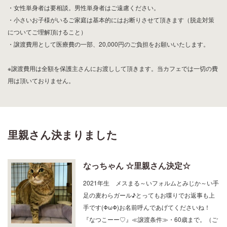
・女性単身者は要相談。男性単身者はご遠慮ください。
・小さいお子様がいるご家庭は基本的にはお断りさせて頂きます（脱走対策
についてご理解頂けること）
・譲渡費用として医療費の一部、20,000円のご負担をお願いいたします。
※譲渡費用は全額を保護主さんにお渡しして頂きます。当カフェでは一切の費
用は頂いておりません。
里親さん決まりました
なっちゃん ☆里親さん決定☆
2021年生 メスまる～いフォルムとみじか～い手
足の麦わらガール♪とってもお喋りでお返事も上
手です(ΦωΦ)お名前呼んであげてくださいね！
『なつこーー♡』≪譲渡条件≫・60歳まで。（ご