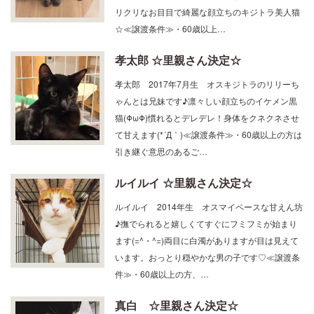
リクリなお目目で綺麗な顔立ちのキジトラ美人猫
☆≪譲渡条件≫・60歳以上…
孝太郎 ☆里親さん決定☆
孝太郎 2017年7月生 オスキジトラのリリーち
ゃんとは兄妹です♪凛々しい顔立ちのイケメン黒
猫(ΦωΦ)慣れるとデレデレ！身体をクネクネさせ
て甘えます(*´Д｀)≪譲渡条件≫・60歳以上の方は
引き継ぐ意思のあるご…
ルイルイ ☆里親さん決定☆
ルイルイ 2014年生 オスマイペースな甘えん坊
♪撫でられると嬉しくてすぐにフミフミが始まり
ます(=^・^=)両目に白濁がありますが目は見えて
います。おっとり穏やかな男の子です♡≪譲渡条
件≫・60歳以上の方、…
真白 ☆里親さん決定☆