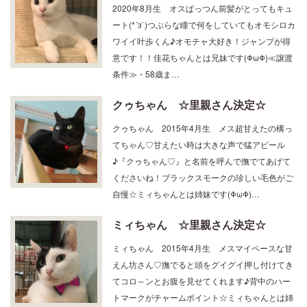
2020年8月生 オスぱっつん前髪がとってもキュ
ート(*´з`)つぶらな瞳で何をしていてもオモシロカ
ワイイ叶歩くん♪オモチャ大好き！ジャンプが得
意です！！佳花ちゃんとは兄妹です(ΦωΦ)≪譲渡
条件≫・58歳ま…
クゥちゃん ☆里親さん決定☆
クゥちゃん 2015年4月生 メス超甘えたの構っ
てちゃん♡甘えたい時は大きな声で猛アピール
♪『クゥちゃん♡』と名前を呼んで撫でてあげて
くださいね！ブラックスモークの珍しい毛色がご
自慢☆ミィちゃんとは姉妹です(ΦωΦ)…
ミィちゃん ☆里親さん決定☆
ミィちゃん 2015年4月生 メスマイペースな甘
えん坊さん♡撫でると頭をグイグイ押し付けてき
てコロ～ンとお腹を見せてくれます♪背中のハー
トマークがチャームポイント☆ミィちゃんとは姉