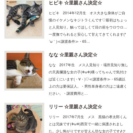
ヒビキ ☆里親さん決定☆
ヒビキ 2014年12月生 オス大きな身体がご自
慢のイケメンなキジトラくんです♡最初はちょっ
と人見知り。触ってほしくて目の前をウロウロ…
一度撫でられると安心して甘えてきてくれます(*
´ω｀)≪譲渡条件≫・65…
なな ☆里親さん決定☆
なな 2017年生 メス人見知り・場所見知り無し
の天真爛漫な女の子(ΦωΦ)構ってちゃんで気付け
ば近くにいます(・∀・)♡≪譲渡条件≫・65歳以
上の方は要保証人。・男性単身者の方はご遠慮く
ださい。・譲渡費用と…
リリー ☆里親さん決定☆
リリー 2017年7月生 メス 黒猫の孝太郎くん
とは兄妹です(ΦωΦ)西宮で一緒に保護されまし
た。少し怖がりですが甘えん坊な女の子です♪ク