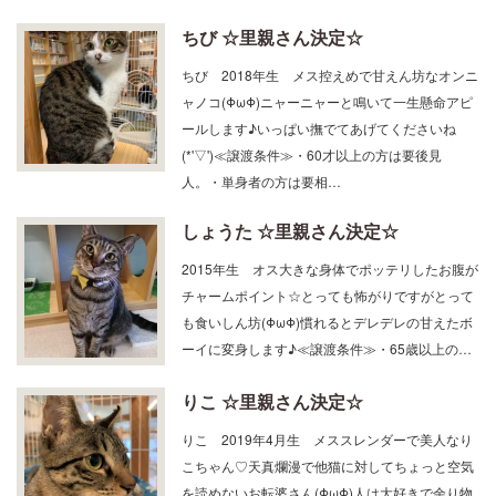
ちび ☆里親さん決定☆
ちび 2018年生 メス控えめで甘えん坊なオンニ
ャノコ(ΦωΦ)ニャーニャーと鳴いて一生懸命アピ
ールします♪いっぱい撫でてあげてくださいね
(*'▽')≪譲渡条件≫・60才以上の方は要後見
人。・単身者の方は要相…
しょうた ☆里親さん決定☆
2015年生 オス大きな身体でポッテリしたお腹が
チャームポイント☆とっても怖がりですがとって
も食いしん坊(ΦωΦ)慣れるとデレデレの甘えたボ
ーイに変身します♪≪譲渡条件≫・65歳以上の…
りこ ☆里親さん決定☆
りこ 2019年4月生 メススレンダーで美人なり
こちゃん♡天真爛漫で他猫に対してちょっと空気