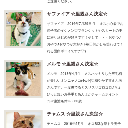
ご遠慮ください。…
サファイア ☆里親さん決定☆
サファイア 2016年7月29日 生 オス小心者でお
調子者のイケメン♡ブランケットやスカートの中
に潜り込むのが好きです！そして・・・おやつ♪
おやつ♪おやつが大好き♪毎日何かしら笑わせてく
れる面白ボーイです(*'▽')…
メルモ ☆里親さん決定☆
メルモ 2018年4月生 メスハッキリした三毛柄
が美しいオンニャノコ(ΦωΦ)♡穏やかで甘えん坊
さんです。一度撫でるとスリスリゴロゴロ♪ちょ
びっと短いお手手とあんよがチャームポイント
☆≪譲渡条件≫・60歳…
チャムス ☆里親さん決定☆
チャムス 2016年5月生 オスBIGな茶トラ男子