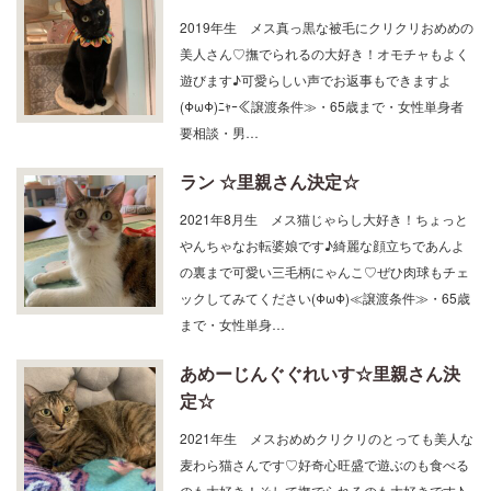
2019年生 メス真っ黒な被毛にクリクリおめめの
美人さん♡撫でられるの大好き！オモチャもよく
遊びます♪可愛らしい声でお返事もできますよ
(ΦωΦ)ﾆｬｰ≪譲渡条件≫・65歳まで・女性単身者
要相談・男…
ラン ☆里親さん決定☆
2021年8月生 メス猫じゃらし大好き！ちょっと
やんちゃなお転婆娘です♪綺麗な顔立ちであんよ
の裏まで可愛い三毛柄にゃんこ♡ぜひ肉球もチェ
ックしてみてください(ΦωΦ)≪譲渡条件≫・65歳
まで・女性単身…
あめーじんぐぐれいす☆里親さん決
定☆
2021年生 メスおめめクリクリのとっても美人な
麦わら猫さんです♡好奇心旺盛で遊ぶのも食べる