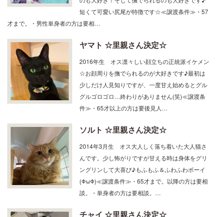
のも大好き！そして撫でられるのも大好きです♪
短くて可愛い尻尾が特徴です☆≪譲渡条件≫・57
才まで。・男性単身者の方は要相…
ヤマト ☆里親さん決定☆
2016年生 オス凛々しい顔立ちの正統派イケメン
☆お顔周りを撫でられるのが大好きです♪最初は
少しだけ人見知りですが、一度甘え始めるとグル
グルゴロゴロ…終わりがありません(笑)≪譲渡条
件≫・65才以上の方は要後見人…
ソルト ☆里親さん決定☆
2014年3月生 オス大人しく落ち着いた大人猫さ
んです。少し怖がりですが甘える時は身体をグリ
ングリンして大喜び♪もふもふ＆ふわふわボーイ
(ΦωΦ)≪譲渡条件≫・65才まで。以降の方は要相
談。・単身者の方は要相談。…
チャイ ☆里親さん決定☆