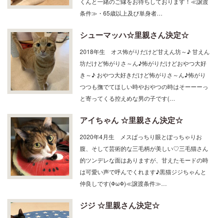
くんと一緒のご縁をお待ちしております！≪譲渡
条件≫・65歳以上及び単身者…
シューマッハ☆里親さん決定☆
2018年生 オス怖がりだけど甘えん坊～♪ 甘えん
坊だけど怖がりさ～ん♪怖がりだけどおやつ大好
き～♪ おやつ大好きだけど怖がりさ～ん♪怖がり
つつも撫でてほしい時やおやつの時はそーーーっ
と寄ってくる控えめな男の子です(…
アイちゃん ☆里親さん決定☆
2020年4月生 メスぱっちり眼とぽっちゃりお
腹、そして芸術的な三毛柄が美しい♡三毛猫さん
的ツンデレな面はありますが、甘えたモードの時
は可愛い声で呼んでくれます♪黒猫ジジちゃんと
仲良しです(ΦωΦ)≪譲渡条件≫…
ジジ ☆里親さん決定☆