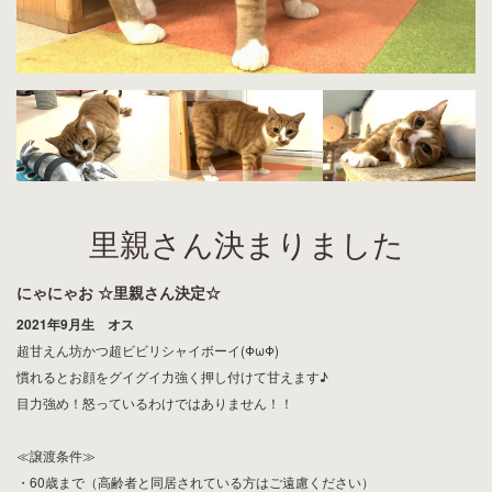
里親さん決まりました
にゃにゃお ☆里親さん決定☆
2021年9月生 オス
超甘えん坊かつ超ビビリシャイボーイ(ΦωΦ)
慣れるとお顔をグイグイ力強く押し付けて甘えます♪
目力強め！怒っているわけではありません！！
≪譲渡条件≫
・60歳まで（高齢者と同居されている方はご遠慮ください）