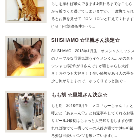
らしを振れば飛んできます♪慣れるまではこちら
から近づくと逃げてしまいますが、一度撫でられ
るとお腹を見せてゴロンゴロンと甘えてくれます
(*´ω｀)≪譲渡条件≫・6…
SHISHAMO ☆里親さん決定☆
SHISHAMO 2018年1月生 オスシャムミックス
のノーブルな雰囲気漂うイケメンくん…その名も
シシャモ(笑)怖がりさんですが猫じゃらし大好
き！おやつも大好き！！辛い経験があり人の手を
少し怖がりますので、ゆっくりそっと撫で…
もも胡 ☆里親さん決定☆
もも胡 2018年6月生 メス『もーちゃん！』と
呼ぶと『あぁ～ん♡』とお返事をしてくれるお喋
りガール♪最初はちょっと人見知りをしますが慣
れれば撫でて～構って～の人好き猫です(ΦωΦ)後
ろ姿は可愛いパンツを履いています( …