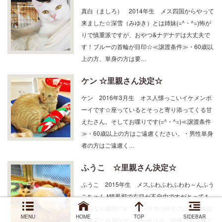
真白（ましろ） 2014年生 メス四国からやって
来ました☆深雪（みゆき）とは姉妹(=^・^=)怖が
りで慎重派ですが、おやつ&ナデナデは大丈夫で
す！ブルーの首輪が目印☆≪譲渡条件≫・60歳以
上の方、単身の方は要…
ケン ☆里親さん決定☆
ケン 2016年3月生 オス人懐っこいイケメンボ
ーイです☆座っているとそっと寄り添ってくる甘
えたさん。そしてお喋りです(=^・^=)≪譲渡条件
≫・60歳以上の方はご遠慮ください。・男性単身
者の方はご遠慮く…
ふうこ ☆里親さん決定☆
ふうこ 2015年生 メスふわふわふわわ～んふう
こちゃん♪猫風邪で右目が不自由ですがとっても
綺麗なお嬢様(*‘ω‘ *)タンポポの綿毛のような繊細
MENU
HOME
TOP
SIDEBAR
な被毛と綺麗なセンター分けがご自慢です！撫で