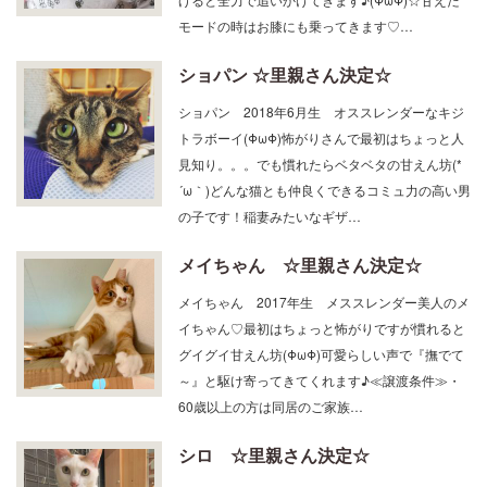
げると全力で追いかけてきます♪(ΦωΦ)☆甘えた
モードの時はお膝にも乗ってきます♡…
ショパン ☆里親さん決定☆
ショパン 2018年6月生 オススレンダーなキジ
トラボーイ(ΦωΦ)怖がりさんで最初はちょっと人
見知り。。。でも慣れたらベタベタの甘えん坊(*
´ω｀)どんな猫とも仲良くできるコミュ力の高い男
の子です！稲妻みたいなギザ…
メイちゃん ☆里親さん決定☆
メイちゃん 2017年生 メススレンダー美人のメ
イちゃん♡最初はちょっと怖がりですが慣れると
グイグイ甘えん坊(ΦωΦ)可愛らしい声で『撫でて
～』と駆け寄ってきてくれます♪≪譲渡条件≫・
60歳以上の方は同居のご家族…
シロ ☆里親さん決定☆