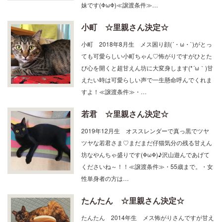
妹です(ΦωΦ)≪譲渡条件≫…
小町 ☆里親さん決定☆
小町 2018年8月生 メス困り顔(´・ω・`)がとっ
ても可愛らしい小町ちゃん♡怖がりですがひとた
び心を開くと超甘えん坊に大変身します(*´ω｀)甘
えたい時は可愛らしい声で一生懸命呼んでくれま
すよ！≪譲渡条件≫・…
若君 ☆里親さん決定☆
2019年12月生 オススレンダーで真っ黒でツヤ
ツヤな若君さま♡まだまだ仔猫気分の残る甘えん
坊なやんちゃ盛りです(ΦωΦ)♪沢山遊んであげて
くださいね～！！≪譲渡条件≫・55歳まで。・女
性単身者の方は…
たんたん ☆里親さん決定☆
たんたん 2014年生 メス怖がりさんですが甘え