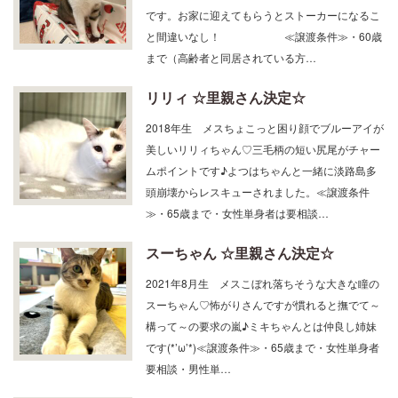
です。お家に迎えてもらうとストーカーになるこ
と間違いなし！ ≪譲渡条件≫・60歳
まで（高齢者と同居されている方…
リリィ ☆里親さん決定☆
2018年生 メスちょこっと困り顔でブルーアイが
美しいリリィちゃん♡三毛柄の短い尻尾がチャー
ムポイントです♪よつはちゃんと一緒に淡路島多
頭崩壊からレスキューされました。≪譲渡条件
≫・65歳まで・女性単身者は要相談…
スーちゃん ☆里親さん決定☆
2021年8月生 メスこぼれ落ちそうな大きな瞳の
スーちゃん♡怖がりさんですが慣れると撫でて～
構って～の要求の嵐♪ミキちゃんとは仲良し姉妹
です(*’ω’*)≪譲渡条件≫・65歳まで・女性単身者
要相談・男性単…