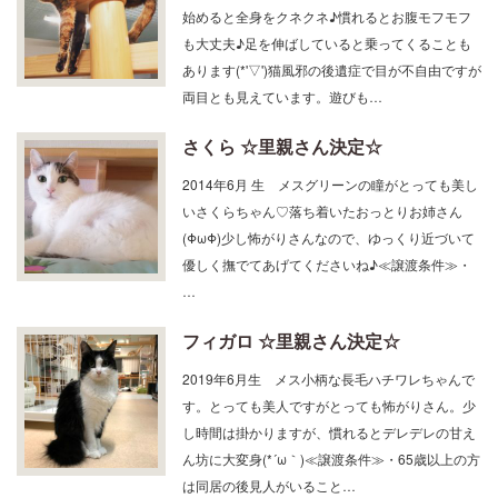
始めると全身をクネクネ♪慣れるとお腹モフモフ
も大丈夫♪足を伸ばしていると乗ってくることも
あります(*'▽')猫風邪の後遺症で目が不自由ですが
両目とも見えています。遊びも…
さくら ☆里親さん決定☆
2014年6月 生 メスグリーンの瞳がとっても美し
いさくらちゃん♡落ち着いたおっとりお姉さん
(ΦωΦ)少し怖がりさんなので、ゆっくり近づいて
優しく撫でてあげてくださいね♪≪譲渡条件≫・
…
フィガロ ☆里親さん決定☆
2019年6月生 メス小柄な長毛ハチワレちゃんで
す。とっても美人ですがとっても怖がりさん。少
し時間は掛かりますが、慣れるとデレデレの甘え
ん坊に大変身(*´ω｀)≪譲渡条件≫・65歳以上の方
は同居の後見人がいること…