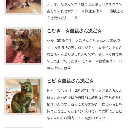
デレ甘えたさんです！撫でると激しいクネクネで
喜んでくれます(*´ω｀)≪譲渡条件≫・60歳以上の
方は要保証人。・男…
こむぎ ☆里親さん決定☆
小麦 2015年生 メスきなこちゃんとは姉妹で
す。お鼻周りの黒い点々がチャームポイント☆き
なこちゃんより少し怖がりです。優し～く撫で撫
でしてあげてくださいね(*´ω｀)≪譲渡条件≫・60
歳以上の方は要…
ビビ ☆里親さん決定☆
ビビ 1才6ヶ月（2015年3月生）メス真ん丸なお
目目とお顔の模様が特徴的な綺麗な顔立ちのサビ
猫ちゃんです。遊ぶことが大好き！猫じゃらしを
持つとどこからともなく現れていつの間にかビビ
ちゃんの射程圏内に！！突然のアタッ…