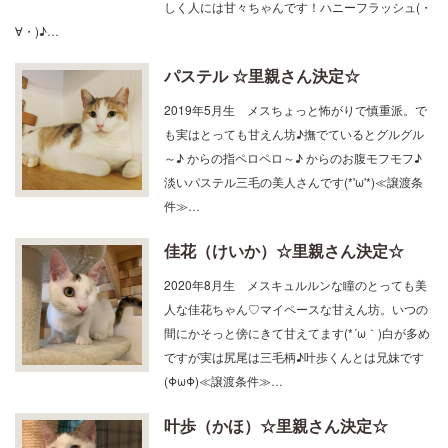
しく人には甘々ちゃんです！ハニーフラッシュ(・
∀・)♪…
パステル ☆里親さん決定☆
2019年5月生 メスちょっと怖がりで慎重派。で
も実はとっても甘えん坊♪撫でているとグルグル
～♪ からの指ペロペロ～♪ からのお腹モフモフ♪
淡いパステル三毛の美人さんです(*'ω'*)≪譲渡条
件≫…
佳花（けいか）☆里親さん決定☆
2020年8月生 メスキュルルンな瞳のとっても美
人な佳花ちゃん♡マイペースな甘えん坊。いつの
間にかそっと傍にきて甘えてます(*´ω｀)白が多め
ですが実は尻尾は三毛柄♪叶歩くんとは兄妹です
(ΦωΦ)≪譲渡条件≫…
叶歩（かほ）☆里親さん決定☆