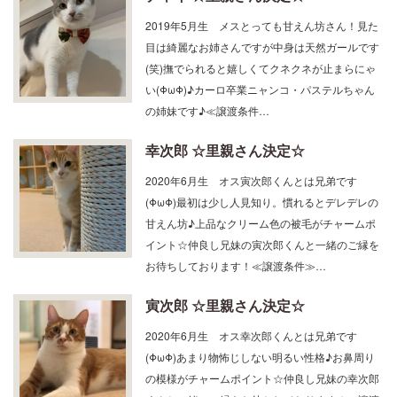
2019年5月生 メスとっても甘えん坊さん！見た
目は綺麗なお姉さんですが中身は天然ガールです
(笑)撫でられると嬉しくてクネクネが止まらにゃ
い(ΦωΦ)♪カーロ卒業ニャンコ・パステルちゃん
の姉妹です♪≪譲渡条件…
幸次郎 ☆里親さん決定☆
2020年6月生 オス寅次郎くんとは兄弟です
(ΦωΦ)最初は少し人見知り。慣れるとデレデレの
甘えん坊♪上品なクリーム色の被毛がチャームポ
イント☆仲良し兄妹の寅次郎くんと一緒のご縁を
お待ちしております！≪譲渡条件≫…
寅次郎 ☆里親さん決定☆
2020年6月生 オス幸次郎くんとは兄弟です
(ΦωΦ)あまり物怖じしない明るい性格♪お鼻周り
の模様がチャームポイント☆仲良し兄妹の幸次郎