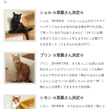
も…
シェル ☆里親さん決定☆
シェル 2016年生 メスもっふもふのダイナマイ
トバディ☆なかなか迫力のある鳴き声ですが決し
て怒っているのではありません(^_^;)すぐにお腹
を見せてコロンコロンと甘えます♪どこを撫でて
も大丈夫！とっても大らかな女の子で…
プリン ☆里親さん決定☆
プリン 2018年7月生 オス丸っこいお顔とお目
目がキュートなプリンス☆プリン♪とっても怖が
りさんですがオモチャ大好き！怖がりながらも猫
じゃらしにはついつい反応しちゃいます( *´艸｀)
猫さんとは仲良くできますので先住猫…
シモン ☆里親さん決定☆
シモン 2016年生 オスおもちゃ大好き！猫じゃ