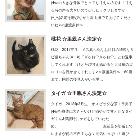
(ΦωΦ)大きな身体でとっても甘えん坊です！甘え
る時の声も大きいので少しビックリしますが
(^_^;)名前を呼びながら沢山撫でてあげてくださ
いね♪≪譲渡条件≫・…
桃花 ☆里親さん決定☆
桃花 2017年生 メス真ん丸なお目目の綺麗なサ
ビ猫ちゃん(ΦωΦ)『ぎゃお♡ぎゃお♡』とお返事
してくれます！ひとたび甘え始めると大音量のゴ
ロゴロを聴かせてくれます♪≪譲渡条件≫・60歳
まで。同居の後見人がいる場…
タイガ ☆里親さん決定☆
タイガ 2018年3月生 オスビッグな茶トラ男子
(ΦωΦ)身体は大き～いけど穏やかで甘えたなタイ
ガくん♪保護時にケガをしていたた
め、 左前足を切断して
いますが何の不自由もなく元気いっぱい！遊び