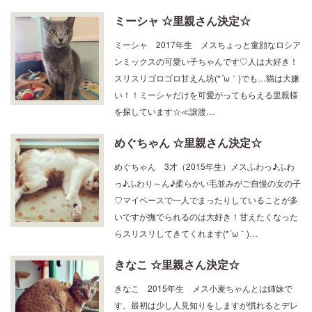
ミーシャ ☆里親さん決定☆
ミーシャ 2017年生 メスちょっと童顔なロシア
ンミックスの可愛い子ちゃんです♡人は大好き！
スリスリゴロゴロ甘えん坊(*´ω｀)でも…猫は大嫌
い！！ミーシャだけを可愛がってもらえる里親様
を探しています☆≪譲渡…
めぐちゃん ☆里親さん決定☆
めぐちゃん 3才（2015年生）メスふわっ♪ふわ
っ♪ふわり～ん♪柔らかい毛並みがご自慢の女の子
♡マイペースで一人でまったりしていることが多
いですが撫でられるのは大好き！甘えたくなった
らスリスリしてきてくれます(*´ω｀)…
きなこ ☆里親さん決定☆
きなこ 2015年生 メス小麦ちゃんとは姉妹で
す。最初は少し人見知りをしますが慣れるとデレ