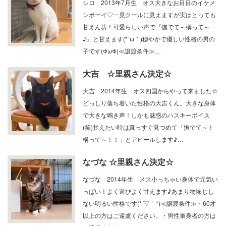
シロ 2013年7月生 オス大きなお目目のイケメ
ンボーイ♡一見クールに見えますが実はとっても
甘えん坊！可愛らしい声で『撫でて～構って～
♪』と甘えます(*´ω｀)穏やかで優しい性格の男の
子です(ΦωΦ)≪譲渡条件≫…
大吉 ☆里親さん決定☆
大吉 2014年生 オス四国からやって来ました☆
どっしり落ち着いた性格の大吉くん。大きな身体
で大きな鳴き声！しかも魅惑のハスキーボイス
(笑)甘えたい時は真っすぐ見つめて「撫でて～！
構って～！！」とアピールします♪…
なづな ☆里親さん決定☆
なづな 2014年生 メス小っちゃい身体で元気い
っぱい！よく遊びよく甘えます♪あまり物怖じし
ない明るい性格です(*´▽｀*)≪譲渡条件≫・60才
以上の方はご遠慮ください。・男性単身者の方は