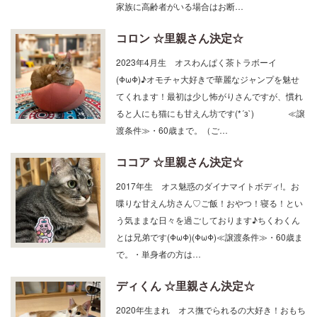
家族に高齢者がいる場合はお断…
コロン ☆里親さん決定☆
2023年4月生 オスわんぱく茶トラボーイ
(ΦωΦ)♪オモチャ大好きで華麗なジャンプを魅せ
てくれます！最初は少し怖がりさんですが、慣れ
ると人にも猫にも甘えん坊です(*´з`) ≪譲
渡条件≫・60歳まで。（ご…
ココア ☆里親さん決定☆
2017年生 オス魅惑のダイナマイトボディ!。お
喋りな甘えん坊さん♡ご飯！おやつ！寝る！とい
う気ままな日々を過ごしております♪ちくわくん
とは兄弟です(ΦωΦ)(ΦωΦ)≪譲渡条件≫・60歳ま
で。・単身者の方は…
ディくん ☆里親さん決定☆
2020年生まれ オス撫でられるの大好き！おもち