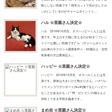
を読めないお転婆さん(ΦωΦ)人は大好きで余り物
怖じしない性格です！両耳カットで先が少しクル
ン♪としているのがチャームポイント☆…
ハル ☆里親さん決定☆
ハル 2016年10月生 オスハッピーくんとは兄
弟です。年上のオス猫に甘えるのが好き♡フレン
ドリーな優しい性格です(*´ω｀)チャームポイント
はお鼻のホクロ☆≪譲渡条件≫・60歳以上・女性
単身者の方は要保証人…
ハッピー ☆里親さん決定☆
ハッピー 2016年10月生 オスハルくんとは兄
弟です。身体は大きいけど怖がりさん。ハチワレ
イケメンコワガリボーイ(ΦωΦ)撫でるとハッピー
なことがあるかも～( *´艸｀)だいたいの猫さんと
仲良くできる平和主義者です…
まめ吉 ☆里親さん決定☆