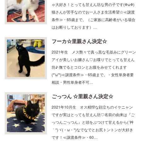
ゃ大好き！とっても甘えん坊な男の子です(ΦωΦ)
猫さんが苦手なのでお一人さま生活希望☆≪譲渡
条件≫・65歳まで。（ご家族に高齢者がいる場合
はお断りしております）…
フーカ☆里親さん決定☆
2021年生 メス艶々で真っ黒な毛並みにグリーン
アイが美しいお嬢さん♡お喋りでとっても甘えん
坊♪ 撫でるとコロンとお腹をみせてくれます
(*'ω'*)≪譲渡条件≫・65歳まで。・女性単身者要
相談・男性単身者不可…
ごっつん ☆里親さん決定☆
2021年10月生 オス精悍な顔立ちのイケニャン
ですが実はとっても甘えん坊♡名前の由来は『ご
っつんごっつん』と頭をぶつけて甘えるから(´艸
｀*)ヾ(・ω・*)なでなでとお尻トントンが大好き
です！≪譲渡条件≫・60…