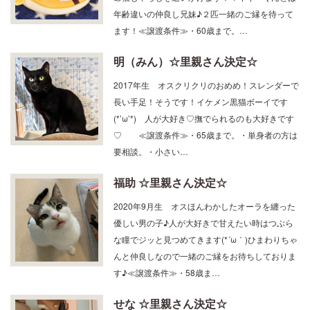
年齢違いの仲良し兄妹♪２匹一緒のご縁を待って
ます！≪譲渡条件≫・60歳まで。…
明（みん）☆里親さん決定☆
2017年生 オスクリクリのおめめ！スレンダーで
長い手足！そうです！イケメン黒猫ボーイです
(*’ω’*) 人が大好き♡撫でられるのも大好きです
♡ ≪譲渡条件≫・65歳まで。・単身者の方は
要相談。・小さい…
福助 ☆里親さん決定☆
2020年9月生 オスほんわかしたオーラを纏った
優しい男の子♪人が大好きで甘えたい時はつぶら
な瞳でジッと見つめてきます(*´ω｀)ひまわりちゃ
んと仲良しなので一緒のご縁をお待ちしておりま
す♪≪譲渡条件≫・58歳ま…
せな ☆里親さん決定☆