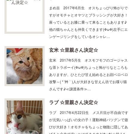
まめ吉 2017年6月生 オスちょっぴり怖がりで
すがオモチャとオヤツとブラッシングが大好き！
座っているとお膝に乗って来ることもあります♪
他の猫ちゃんとも仲良くできます(ΦωΦ)左手にエ
ンゲージリングをしているオシャレ…
玄米 ☆里親さん決定☆
玄米 2017年5月生 オスモフモフのゴージャス
な茶トラボーイ(ΦωΦ)ちょっと怖がりなところも
ありますが、ひとたび甘え始めるとお顔ベロベロ
攻撃～( *´艸｀)人が大好きな甘えん坊でお喋り猫
さんです♪≪譲渡条件≫…
ラブ ☆里親さん決定☆
ラブ 2017年4月22日生 メス片目が不自由です
が元気いっぱいの女の子！運動神経バツグンで遊
びが大好き！オモチャをちょっと物陰に隠してあ