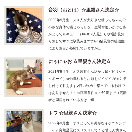
音羽（おとは）☆里親さん決定☆
2020年9月生 メス人が大好きな構ってちゃん♡
小さな身体で猫じゃらしを一生懸命追いかける姿
がとってもキュート(ΦωΦ)♪人見知りや場所見知
り無しですぐに馴染みます(*'ω'*)猫風邪の後遺症
により左目が萎縮していますが…
にゃにゃお ☆里親さん決定☆
2021年9月生 オス超甘えん坊かつ超ビビリシャ
イボーイ(ΦωΦ)慣れるとお顔をグイグイ力強く押
し付けて甘えます♪目力強め！怒っているわけで
はありません！！≪譲渡条件≫・60歳まで（高齢
者と同居されている方はご遠…
トワ ☆里親さん決定☆
2022年3月生 オスとっても美形なイケニャンボ
ーイ☆突然足元にスリスリしてくる甘えん坊さん