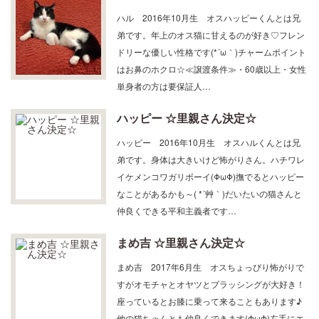
ハル ☆里親さん決定☆
ハル 2016年10月生 オスハッピーくんとは兄
弟です。年上のオス猫に甘えるのが好き♡フレン
ドリーな優しい性格です(*´ω｀)チャームポイント
はお鼻のホクロ☆≪譲渡条件≫・60歳以上・女性
単身者の方は要保証人…
ハッピー ☆里親さん決定☆
ハッピー 2016年10月生 オスハルくんとは兄
弟です。身体は大きいけど怖がりさん。ハチワレ
イケメンコワガリボーイ(ΦωΦ)撫でるとハッピー
なことがあるかも～( *´艸｀)だいたいの猫さんと
仲良くできる平和主義者です…
まめ吉 ☆里親さん決定☆
まめ吉 2017年6月生 オスちょっぴり怖がりで
すがオモチャとオヤツとブラッシングが大好き！
座っているとお膝に乗って来ることもあります♪