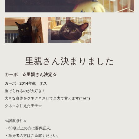
里親さん決まりました
カーボ ☆里親さん決定☆
カーボ 2014年生 オス
撫でられるのが大好き！
大きな身体をクネクネさせて全力で甘えます(*´ω`*)
クネクネ甘えた王子☆
≪譲渡条件≫
・60歳以上の方は要保証人。
・単身者の方はご遠慮ください。