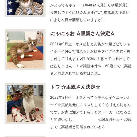
小さな身体で猫じゃらしを一生懸命追いかける姿
がとってもキュート(ΦωΦ)♪人見知りや場所見知
り無しですぐに馴染みます(*'ω'*)猫風邪の後遺症
により左目が萎縮していますが…
にゃにゃお ☆里親さん決定☆
2021年9月生 オス超甘えん坊かつ超ビビリシャ
イボーイ(ΦωΦ)慣れるとお顔をグイグイ力強く押
し付けて甘えます♪目力強め！怒っているわけで
はありません！！≪譲渡条件≫・60歳まで（高齢
者と同居されている方はご遠…
トワ ☆里親さん決定☆
2022年3月生 オスとっても美形なイケニャンボ
ーイ☆突然足元にスリスリしてくる甘えん坊さん
です。お家に迎えてもらうとストーカーになるこ
と間違いなし！ ≪譲渡条件≫・60歳
まで（高齢者と同居されている方…