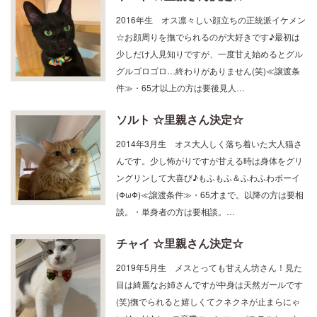
ヤマト ☆里親さん決定☆
2016年生 オス凛々しい顔立ちの正統派イケメン
☆お顔周りを撫でられるのが大好きです♪最初は
少しだけ人見知りですが、一度甘え始めるとグル
グルゴロゴロ…終わりがありません(笑)≪譲渡条
件≫・65才以上の方は要後見人…
ソルト ☆里親さん決定☆
2014年3月生 オス大人しく落ち着いた大人猫さ
んです。少し怖がりですが甘える時は身体をグリ
ングリンして大喜び♪もふもふ＆ふわふわボーイ
(ΦωΦ)≪譲渡条件≫・65才まで。以降の方は要相
談。・単身者の方は要相談。…
チャイ ☆里親さん決定☆
2019年5月生 メスとっても甘えん坊さん！見た
目は綺麗なお姉さんですが中身は天然ガールです
(笑)撫でられると嬉しくてクネクネが止まらにゃ