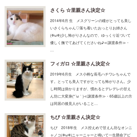
さくら ☆里親さん決定☆
2014年6月 生 メスグリーンの瞳がとっても美し
いさくらちゃん♡落ち着いたおっとりお姉さん
(ΦωΦ)少し怖がりさんなので、ゆっくり近づいて
優しく撫でてあげてくださいね♪≪譲渡条件≫・
…
フィガロ ☆里親さん決定☆
2019年6月生 メス小柄な長毛ハチワレちゃんで
す。とっても美人ですがとっても怖がりさん。少
し時間は掛かりますが、慣れるとデレデレの甘え
ん坊に大変身(*´ω｀)≪譲渡条件≫・65歳以上の方
は同居の後見人がいること…
ちび ☆里親さん決定☆
ちび 2018年生 メス控えめで甘えん坊なオンニ