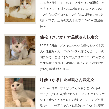
2019年5月生 メスちょっと怖がりで慎重派。で
も実はとっても甘えん坊♪撫でているとグルグル
～♪ からの指ペロペロ～♪ からのお腹モフモフ♪
淡いパステル三毛の美人さんです(*'ω'*)≪譲渡条
件≫…
佳花（けいか）☆里親さん決定☆
2020年8月生 メスキュルルンな瞳のとっても美
人な佳花ちゃん♡マイペースな甘えん坊。いつの
間にかそっと傍にきて甘えてます(*´ω｀)白が多め
ですが実は尻尾は三毛柄♪叶歩くんとは兄妹です
(ΦωΦ)≪譲渡条件≫…
叶歩（かほ）☆里親さん決定☆
2020年8月生 オスぱっつん前髪がとってもキュ
ート(*´з`)つぶらな瞳で何をしていてもオモシロカ
ワイイ叶歩くん♪オモチャ大好き！ジャンプが得
意です！！佳花ちゃんとは兄妹です(ΦωΦ)≪譲渡