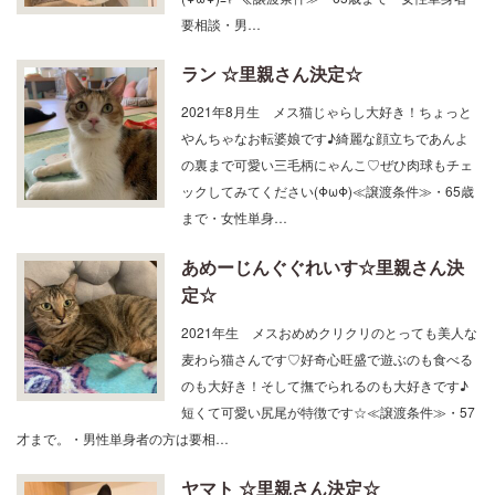
(ΦωΦ)ﾆｬｰ≪譲渡条件≫・65歳まで・女性単身者
要相談・男…
ラン ☆里親さん決定☆
2021年8月生 メス猫じゃらし大好き！ちょっと
やんちゃなお転婆娘です♪綺麗な顔立ちであんよ
の裏まで可愛い三毛柄にゃんこ♡ぜひ肉球もチェ
ックしてみてください(ΦωΦ)≪譲渡条件≫・65歳
まで・女性単身…
あめーじんぐぐれいす☆里親さん決
定☆
2021年生 メスおめめクリクリのとっても美人な
麦わら猫さんです♡好奇心旺盛で遊ぶのも食べる
のも大好き！そして撫でられるのも大好きです♪
短くて可愛い尻尾が特徴です☆≪譲渡条件≫・57
才まで。・男性単身者の方は要相…