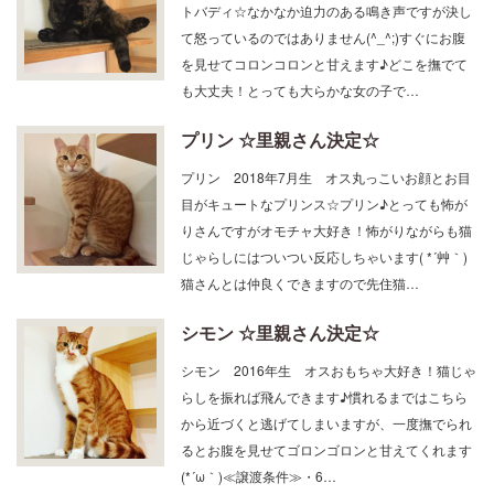
トバディ☆なかなか迫力のある鳴き声ですが決し
て怒っているのではありません(^_^;)すぐにお腹
を見せてコロンコロンと甘えます♪どこを撫でて
も大丈夫！とっても大らかな女の子で…
プリン ☆里親さん決定☆
プリン 2018年7月生 オス丸っこいお顔とお目
目がキュートなプリンス☆プリン♪とっても怖が
りさんですがオモチャ大好き！怖がりながらも猫
じゃらしにはついつい反応しちゃいます( *´艸｀)
猫さんとは仲良くできますので先住猫…
シモン ☆里親さん決定☆
シモン 2016年生 オスおもちゃ大好き！猫じゃ
らしを振れば飛んできます♪慣れるまではこちら
から近づくと逃げてしまいますが、一度撫でられ
るとお腹を見せてゴロンゴロンと甘えてくれます
(*´ω｀)≪譲渡条件≫・6…