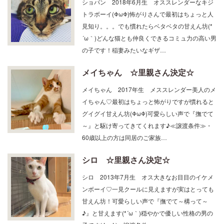
ショパン 2018年6月生 オススレンダーなキジ
トラボーイ(ΦωΦ)怖がりさんで最初はちょっと人
見知り。。。でも慣れたらベタベタの甘えん坊(*
´ω｀)どんな猫とも仲良くできるコミュ力の高い男
の子です！稲妻みたいなギザ…
メイちゃん ☆里親さん決定☆
メイちゃん 2017年生 メススレンダー美人のメ
イちゃん♡最初はちょっと怖がりですが慣れると
グイグイ甘えん坊(ΦωΦ)可愛らしい声で『撫でて
～』と駆け寄ってきてくれます♪≪譲渡条件≫・
60歳以上の方は同居のご家族…
シロ ☆里親さん決定☆
シロ 2013年7月生 オス大きなお目目のイケメ
ンボーイ♡一見クールに見えますが実はとっても
甘えん坊！可愛らしい声で『撫でて～構って～
♪』と甘えます(*´ω｀)穏やかで優しい性格の男の