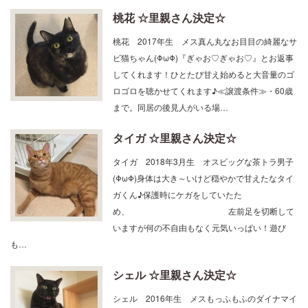
桃花 ☆里親さん決定☆
桃花 2017年生 メス真ん丸なお目目の綺麗なサ
ビ猫ちゃん(ΦωΦ)『ぎゃお♡ぎゃお♡』とお返事
してくれます！ひとたび甘え始めると大音量のゴ
ロゴロを聴かせてくれます♪≪譲渡条件≫・60歳
まで。同居の後見人がいる場…
タイガ ☆里親さん決定☆
タイガ 2018年3月生 オスビッグな茶トラ男子
(ΦωΦ)身体は大き～いけど穏やかで甘えたなタイ
ガくん♪保護時にケガをしていたた
め、 左前足を切断して
いますが何の不自由もなく元気いっぱい！遊び
も…
シェル ☆里親さん決定☆
シェル 2016年生 メスもっふもふのダイナマイ