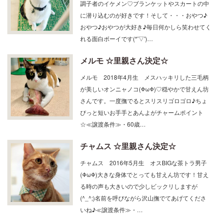
調子者のイケメン♡ブランケットやスカートの中
に潜り込むのが好きです！そして・・・おやつ♪
おやつ♪おやつが大好き♪毎日何かしら笑わせてく
れる面白ボーイです(*'▽')…
メルモ ☆里親さん決定☆
メルモ 2018年4月生 メスハッキリした三毛柄
が美しいオンニャノコ(ΦωΦ)♡穏やかで甘えん坊
さんです。一度撫でるとスリスリゴロゴロ♪ちょ
びっと短いお手手とあんよがチャームポイント
☆≪譲渡条件≫・60歳…
チャムス ☆里親さん決定☆
チャムス 2016年5月生 オスBIGな茶トラ男子
(ΦωΦ)大きな身体でとっても甘えん坊です！甘え
る時の声も大きいので少しビックリしますが
(^_^;)名前を呼びながら沢山撫でてあげてくださ
いね♪≪譲渡条件≫・…