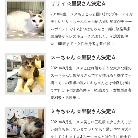
リリィ ☆里親さん決定☆
2018年生 メスちょこっと困り顔でブルーアイが
美しいリリィちゃん♡三毛柄の短い尻尾がチャー
ムポイントです♪よつはちゃんと一緒に淡路島多
頭崩壊からレスキューされました。≪譲渡条件
≫・65歳まで・女性単身者は要相談…
スーちゃん ☆里親さん決定☆
2021年8月生 メスこぼれ落ちそうな大きな瞳の
スーちゃん♡怖がりさんですが慣れると撫でて～
構って～の要求の嵐♪ミキちゃんとは仲良し姉妹
です(*’ω’*)≪譲渡条件≫・65歳まで・女性単身者
要相談・男性単…
ミキちゃん ☆里親さん決定☆
2021年8月生 メス美しい三毛柄で少し大人っぽ
い顔立ちをしています♡とても可愛い声でお返事