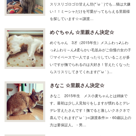
ンミックスの可愛い子ちゃんです♡人は大好き！
スリスリゴロゴロ甘えん坊(*´ω｀)でも…猫は大嫌
い！！ミーシャだけを可愛がってもらえる里親様
を探しています☆≪譲渡…
めぐちゃん ☆里親さん決定☆
めぐちゃん 3才（2015年生）メスふわっ♪ふわ
っ♪ふわり～ん♪柔らかい毛並みがご自慢の女の子
♡マイペースで一人でまったりしていることが多
いですが撫でられるのは大好き！甘えたくなった
らスリスリしてきてくれます(*´ω｀)…
きなこ ☆里親さん決定☆
きなこ 2015年生 メス小麦ちゃんとは姉妹で
す。最初は少し人見知りをしますが慣れるとデレ
デレ甘えたさんです！撫でると激しいクネクネで
喜んでくれます(*´ω｀)≪譲渡条件≫・60歳以上の
方は要保証人。・男…