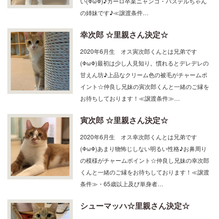
い(ΦωΦ)♪カーロ卒業ニャンコ・パステルちゃん
の姉妹です♪≪譲渡条件…
幸次郎 ☆里親さん決定☆
2020年6月生 オス寅次郎くんとは兄弟です
(ΦωΦ)最初は少し人見知り。慣れるとデレデレの
甘えん坊♪上品なクリーム色の被毛がチャームポ
イント☆仲良し兄妹の寅次郎くんと一緒のご縁を
お待ちしております！≪譲渡条件≫…
寅次郎 ☆里親さん決定☆
2020年6月生 オス幸次郎くんとは兄弟です
(ΦωΦ)あまり物怖じしない明るい性格♪お鼻周り
の模様がチャームポイント☆仲良し兄妹の幸次郎
くんと一緒のご縁をお待ちしております！≪譲渡
条件≫・65歳以上及び単身者…
シューマッハ☆里親さん決定☆