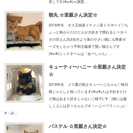
良しです(ΦωΦ)≪譲渡…
朝丸 ☆里親さん決定☆
2016年生 オス正統派イケメン茶トラボーイ♡ち
ょっと怖がりだけど人が大好きで慣れるとベタベ
タの甘えん坊♪自分より体の小さい猫にも降参ポ
ーズをしちゃう平和主義者で賢い猫さんです
(ΦωΦ)ニックネームは『あーしゃん』…
キューティーハニー ☆里親さん決定
☆
2018年生 メス愛の戦士キューハニちゃん♡毎日
猫じゃらしと戦っています(ΦωΦ)人は大好きだけ
ど猫はあまり好きじゃないご様子(;´∀｀)猫には厳
しく人には甘々ちゃんです！ハニーフラッシュ(・
∀・)♪…
パステル ☆里親さん決定☆