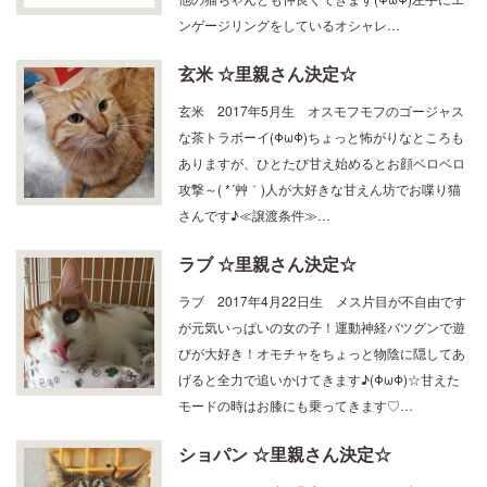
他の猫ちゃんとも仲良くできます(ΦωΦ)左手にエ
ンゲージリングをしているオシャレ…
玄米 ☆里親さん決定☆
玄米 2017年5月生 オスモフモフのゴージャス
な茶トラボーイ(ΦωΦ)ちょっと怖がりなところも
ありますが、ひとたび甘え始めるとお顔ベロベロ
攻撃～( *´艸｀)人が大好きな甘えん坊でお喋り猫
さんです♪≪譲渡条件≫…
ラブ ☆里親さん決定☆
ラブ 2017年4月22日生 メス片目が不自由です
が元気いっぱいの女の子！運動神経バツグンで遊
びが大好き！オモチャをちょっと物陰に隠してあ
げると全力で追いかけてきます♪(ΦωΦ)☆甘えた
モードの時はお膝にも乗ってきます♡…
ショパン ☆里親さん決定☆