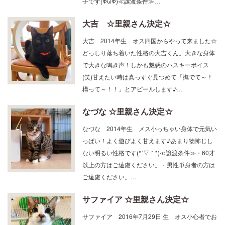
子です(ΦωΦ)≪譲渡条件≫…
大吉 ☆里親さん決定☆
大吉 2014年生 オス四国からやって来ました☆
どっしり落ち着いた性格の大吉くん。大きな身体
で大きな鳴き声！しかも魅惑のハスキーボイス
(笑)甘えたい時は真っすぐ見つめて「撫でて～！
構って～！！」とアピールします♪…
なづな ☆里親さん決定☆
なづな 2014年生 メス小っちゃい身体で元気い
っぱい！よく遊びよく甘えます♪あまり物怖じし
ない明るい性格です(*´▽｀*)≪譲渡条件≫・60才
以上の方はご遠慮ください。・男性単身者の方は
ご遠慮ください。…
サファイア ☆里親さん決定☆
サファイア 2016年7月29日 生 オス小心者でお