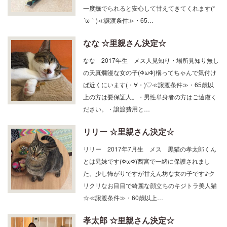
と人見知り。触ってほしくて目の前をウロウロ…
一度撫でられると安心して甘えてきてくれます(*
´ω｀)≪譲渡条件≫・65…
なな ☆里親さん決定☆
なな 2017年生 メス人見知り・場所見知り無し
の天真爛漫な女の子(ΦωΦ)構ってちゃんで気付け
ば近くにいます(・∀・)♡≪譲渡条件≫・65歳以
上の方は要保証人。・男性単身者の方はご遠慮く
ださい。・譲渡費用と…
リリー ☆里親さん決定☆
リリー 2017年7月生 メス 黒猫の孝太郎くん
とは兄妹です(ΦωΦ)西宮で一緒に保護されまし
た。少し怖がりですが甘えん坊な女の子です♪ク
リクリなお目目で綺麗な顔立ちのキジトラ美人猫
☆≪譲渡条件≫・60歳以上…
孝太郎 ☆里親さん決定☆