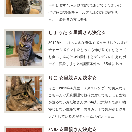
ャノコ(ΦωΦ)ニャーニャーと鳴いて一生懸命アピ
ールします♪いっぱい撫でてあげてくださいね
(*'▽')≪譲渡条件≫・60才以上の方は要後見
人。・単身者の方は要相…
しょうた ☆里親さん決定☆
2015年生 オス大きな身体でポッテリしたお腹が
チャームポイント☆とっても怖がりですがとって
も食いしん坊(ΦωΦ)慣れるとデレデレの甘えたボ
ーイに変身します♪≪譲渡条件≫・65歳以上の…
りこ ☆里親さん決定☆
りこ 2019年4月生 メススレンダーで美人なり
こちゃん♡天真爛漫で他猫に対してちょっと空気
を読めないお転婆さん(ΦωΦ)人は大好きで余り物
怖じしない性格です！両耳カットで先が少しクル
ン♪としているのがチャームポイント☆…