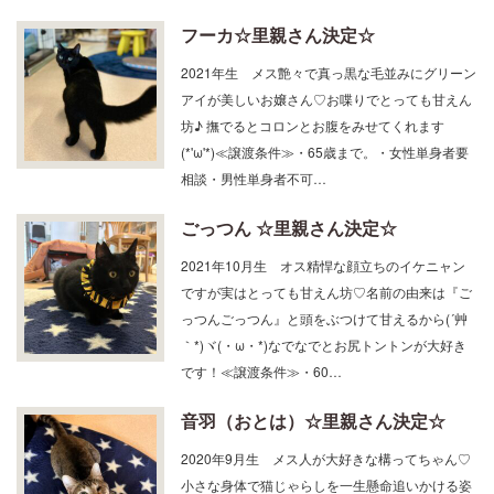
フーカ☆里親さん決定☆
2021年生 メス艶々で真っ黒な毛並みにグリーン
アイが美しいお嬢さん♡お喋りでとっても甘えん
坊♪ 撫でるとコロンとお腹をみせてくれます
(*'ω'*)≪譲渡条件≫・65歳まで。・女性単身者要
相談・男性単身者不可…
ごっつん ☆里親さん決定☆
2021年10月生 オス精悍な顔立ちのイケニャン
ですが実はとっても甘えん坊♡名前の由来は『ご
っつんごっつん』と頭をぶつけて甘えるから(´艸
｀*)ヾ(・ω・*)なでなでとお尻トントンが大好き
です！≪譲渡条件≫・60…
音羽（おとは）☆里親さん決定☆
2020年9月生 メス人が大好きな構ってちゃん♡