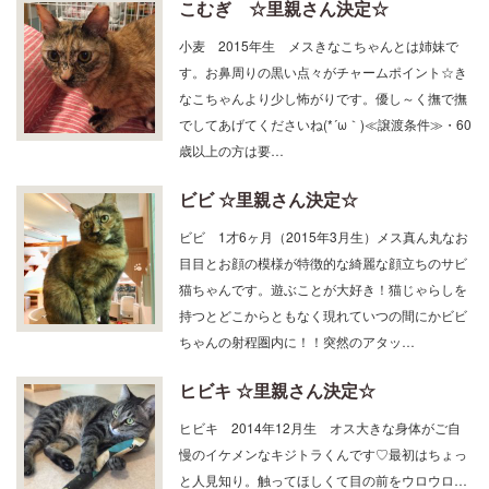
こむぎ ☆里親さん決定☆
小麦 2015年生 メスきなこちゃんとは姉妹で
す。お鼻周りの黒い点々がチャームポイント☆き
なこちゃんより少し怖がりです。優し～く撫で撫
でしてあげてくださいね(*´ω｀)≪譲渡条件≫・60
歳以上の方は要…
ビビ ☆里親さん決定☆
ビビ 1才6ヶ月（2015年3月生）メス真ん丸なお
目目とお顔の模様が特徴的な綺麗な顔立ちのサビ
猫ちゃんです。遊ぶことが大好き！猫じゃらしを
持つとどこからともなく現れていつの間にかビビ
ちゃんの射程圏内に！！突然のアタッ…
ヒビキ ☆里親さん決定☆
ヒビキ 2014年12月生 オス大きな身体がご自
慢のイケメンなキジトラくんです♡最初はちょっ