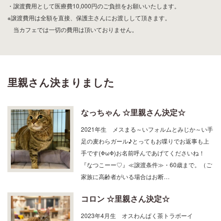
・譲渡費用として医療費10,000円のご負担をお願いいたします。
※譲渡費用は全額を直接、保護主さんにお渡しして頂きます。
当カフェでは一切の費用は頂いておりません。
里親さん決まりました
なっちゃん ☆里親さん決定☆
2021年生 メスまる～いフォルムとみじか～い手
足の麦わらガール♪とってもお喋りでお返事も上
手です(ΦωΦ)お名前呼んであげてくださいね！
『なつこーー♡』≪譲渡条件≫・60歳まで。（ご
家族に高齢者がいる場合はお断…
コロン ☆里親さん決定☆