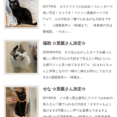
明（みん）☆里親さん決定☆
2017年生 オスクリクリのおめめ！スレンダーで
長い手足！そうです！イケメン黒猫ボーイです
(*’ω’*) 人が大好き♡撫でられるのも大好きです
♡ ≪譲渡条件≫・65歳まで。・単身者の方は
要相談。・小さい…
福助 ☆里親さん決定☆
2020年9月生 オスほんわかしたオーラを纏った
優しい男の子♪人が大好きで甘えたい時はつぶら
な瞳でジッと見つめてきます(*´ω｀)ひまわりちゃ
んと仲良しなので一緒のご縁をお待ちしておりま
す♪≪譲渡条件≫・58歳ま…
せな ☆里親さん決定☆
2019年生 メス真っ黒な被毛にクリクリおめめの
美人さん♡撫でられるの大好き！オモチャもよく
遊びます♪可愛らしい声でお返事もできますよ