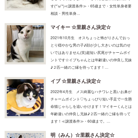
をしてくれますよ♪スーちゃんとは仲良し姉妹で
す(*’ω’*)≪譲渡条件≫・65歳まで・女性単身者要
相談・男性単身…
マイキー ☆里親さん決定☆
2021年10月生 オスちょっと怖がりさんでおっ
とり穏やかな男の子♪顔が少し大きいのは気のせ
いではありません(笑)超短い尻尾がチャームポイ
ントです☆イブちゃんとは年齢違いの仲良し兄妹
♪２匹一緒のご縁を待ってます！…
イブ ☆里親さん決定☆
2022年4月生 メス綺麗なハチワレと黒いお鼻が
チャームポイント♡ちょっぴり短い手足で一生懸
命猫じゃらしを追いかけます！マイキーくんとは
年齢違いの仲良し兄妹♪２匹一緒のご縁を待って
ます！≪譲渡条件≫・60歳まで。…