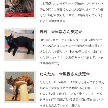
小町 2018年8月生 メス困り顔(´・ω・`)がとっ
ても可愛らしい小町ちゃん♡怖がりですがひとた
び心を開くと超甘えん坊に大変身します(*´ω｀)甘
えたい時は可愛らしい声で一生懸命呼んでくれま
すよ！≪譲渡条件≫・…
若君 ☆里親さん決定☆
2019年12月生 オススレンダーで真っ黒でツヤ
ツヤな若君さま♡まだまだ仔猫気分の残る甘えん
坊なやんちゃ盛りです(ΦωΦ)♪沢山遊んであげて
くださいね～！！≪譲渡条件≫・55歳まで。・女
性単身者の方は…
たんたん ☆里親さん決定☆
たんたん 2014年生 メス怖がりさんですが甘え
始めると全身をクネクネ♪慣れるとお腹モフモフ
も大丈夫♪足を伸ばしていると乗ってくることも
あります(*'▽')猫風邪の後遺症で目が不自由ですが
両目とも見えています。遊びも…