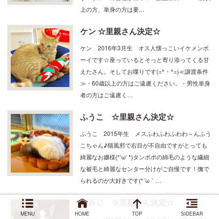
す！ブルーの首輪が目印☆≪譲渡条件≫・60歳以
上の方、単身の方は要…
ケン ☆里親さん決定☆
ケン 2016年3月生 オス人懐っこいイケメンボ
ーイです☆座っているとそっと寄り添ってくる甘
えたさん。そしてお喋りです(=^・^=)≪譲渡条件
≫・60歳以上の方はご遠慮ください。・男性単身
者の方はご遠慮く…
ふうこ ☆里親さん決定☆
ふうこ 2015年生 メスふわふわふわわ～んふう
こちゃん♪猫風邪で右目が不自由ですがとっても
綺麗なお嬢様(*‘ω‘ *)タンポポの綿毛のような繊細
な被毛と綺麗なセンター分けがご自慢です！撫で
られるのが大好きです(*´ω｀…
もみじ ☆里親さん決定☆
MENU
HOME
TOP
SIDEBAR