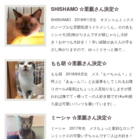
SHISHAMO ☆里親さん決定☆
SHISHAMO 2018年1月生 オスシャムミックス
のノーブルな雰囲気漂うイケメンくん…その名も
シシャモ(笑)怖がりさんですが猫じゃらし大好
き！おやつも大好き！！辛い経験があり人の手を
少し怖がりますので、ゆっくりそっと撫で…
もも胡 ☆里親さん決定☆
もも胡 2018年6月生 メス『もーちゃん！』と
呼ぶと『あぁ～ん♡』とお返事をしてくれるお喋
りガール♪最初はちょっと人見知りをしますが慣
れれば撫でて～構って～の人好き猫です(ΦωΦ)後
ろ姿は可愛いパンツを履いています( …
ミーシャ ☆里親さん決定☆
ミーシャ 2017年生 メスちょっと童顔なロシア