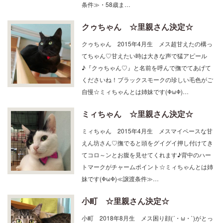
条件≫・58歳ま…
クゥちゃん ☆里親さん決定☆
クゥちゃん 2015年4月生 メス超甘えたの構っ
てちゃん♡甘えたい時は大きな声で猛アピール
♪『クゥちゃん♡』と名前を呼んで撫でてあげて
くださいね！ブラックスモークの珍しい毛色がご
自慢☆ミィちゃんとは姉妹です(ΦωΦ)…
ミィちゃん ☆里親さん決定☆
ミィちゃん 2015年4月生 メスマイペースな甘
えん坊さん♡撫でると頭をグイグイ押し付けてき
てコロ～ンとお腹を見せてくれます♪背中のハー
トマークがチャームポイント☆ミィちゃんとは姉
妹です(ΦωΦ)≪譲渡条件≫…
小町 ☆里親さん決定☆