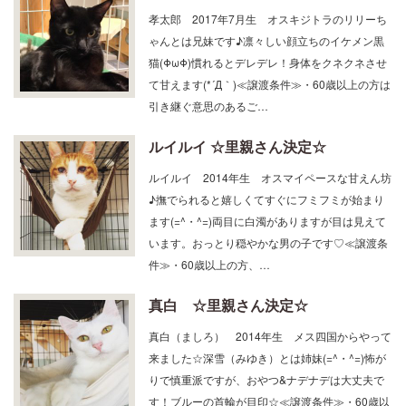
孝太郎 2017年7月生 オスキジトラのリリーち
ゃんとは兄妹です♪凛々しい顔立ちのイケメン黒
猫(ΦωΦ)慣れるとデレデレ！身体をクネクネさせ
て甘えます(*´Д｀)≪譲渡条件≫・60歳以上の方は
引き継ぐ意思のあるご…
ルイルイ ☆里親さん決定☆
ルイルイ 2014年生 オスマイペースな甘えん坊
♪撫でられると嬉しくてすぐにフミフミが始まり
ます(=^・^=)両目に白濁がありますが目は見えて
います。おっとり穏やかな男の子です♡≪譲渡条
件≫・60歳以上の方、…
真白 ☆里親さん決定☆
真白（ましろ） 2014年生 メス四国からやって
来ました☆深雪（みゆき）とは姉妹(=^・^=)怖が
りで慎重派ですが、おやつ&ナデナデは大丈夫で