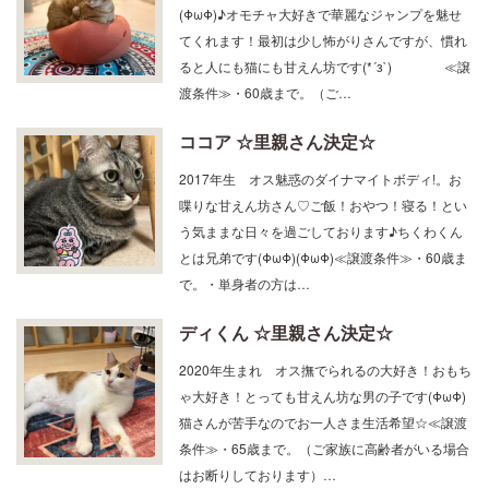
2023年4月生 オスわんぱく茶トラボーイ
(ΦωΦ)♪オモチャ大好きで華麗なジャンプを魅せ
てくれます！最初は少し怖がりさんですが、慣れ
ると人にも猫にも甘えん坊です(*´з`) ≪譲
渡条件≫・60歳まで。（ご…
ココア ☆里親さん決定☆
2017年生 オス魅惑のダイナマイトボディ!。お
喋りな甘えん坊さん♡ご飯！おやつ！寝る！とい
う気ままな日々を過ごしております♪ちくわくん
とは兄弟です(ΦωΦ)(ΦωΦ)≪譲渡条件≫・60歳ま
で。・単身者の方は…
ディくん ☆里親さん決定☆
2020年生まれ オス撫でられるの大好き！おもち
ゃ大好き！とっても甘えん坊な男の子です(ΦωΦ)
猫さんが苦手なのでお一人さま生活希望☆≪譲渡
条件≫・65歳まで。（ご家族に高齢者がいる場合
はお断りしております）…