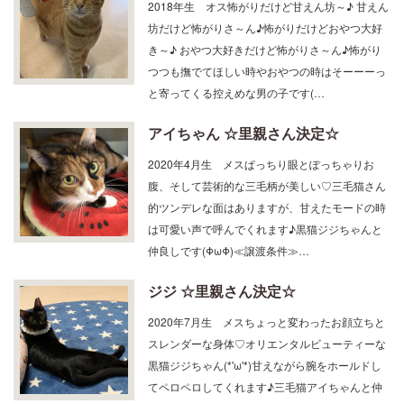
2018年生 オス怖がりだけど甘えん坊～♪ 甘えん
坊だけど怖がりさ～ん♪怖がりだけどおやつ大好
き～♪ おやつ大好きだけど怖がりさ～ん♪怖がり
つつも撫でてほしい時やおやつの時はそーーーっ
と寄ってくる控えめな男の子です(…
アイちゃん ☆里親さん決定☆
2020年4月生 メスぱっちり眼とぽっちゃりお
腹、そして芸術的な三毛柄が美しい♡三毛猫さん
的ツンデレな面はありますが、甘えたモードの時
は可愛い声で呼んでくれます♪黒猫ジジちゃんと
仲良しです(ΦωΦ)≪譲渡条件≫…
ジジ ☆里親さん決定☆
2020年7月生 メスちょっと変わったお顔立ちと
スレンダーな身体♡オリエンタルビューティーな
黒猫ジジちゃん(*'ω'*)甘えながら腕をホールドし
てペロペロしてくれます♪三毛猫アイちゃんと仲