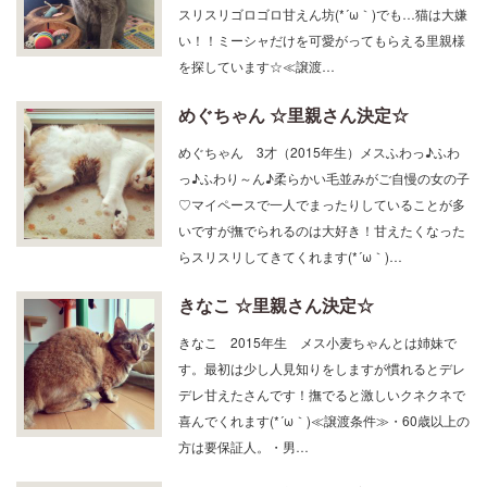
い！！ミーシャだけを可愛がってもらえる里親様
を探しています☆≪譲渡…
めぐちゃん ☆里親さん決定☆
めぐちゃん 3才（2015年生）メスふわっ♪ふわ
っ♪ふわり～ん♪柔らかい毛並みがご自慢の女の子
♡マイペースで一人でまったりしていることが多
いですが撫でられるのは大好き！甘えたくなった
らスリスリしてきてくれます(*´ω｀)…
きなこ ☆里親さん決定☆
きなこ 2015年生 メス小麦ちゃんとは姉妹で
す。最初は少し人見知りをしますが慣れるとデレ
デレ甘えたさんです！撫でると激しいクネクネで
喜んでくれます(*´ω｀)≪譲渡条件≫・60歳以上の
方は要保証人。・男…
こむぎ ☆里親さん決定☆