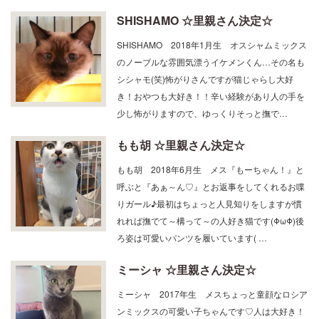
SHISHAMO ☆里親さん決定☆
SHISHAMO 2018年1月生 オスシャムミックス
のノーブルな雰囲気漂うイケメンくん…その名も
シシャモ(笑)怖がりさんですが猫じゃらし大好
き！おやつも大好き！！辛い経験があり人の手を
少し怖がりますので、ゆっくりそっと撫で…
もも胡 ☆里親さん決定☆
もも胡 2018年6月生 メス『もーちゃん！』と
呼ぶと『あぁ～ん♡』とお返事をしてくれるお喋
りガール♪最初はちょっと人見知りをしますが慣
れれば撫でて～構って～の人好き猫です(ΦωΦ)後
ろ姿は可愛いパンツを履いています( …
ミーシャ ☆里親さん決定☆
ミーシャ 2017年生 メスちょっと童顔なロシア
ンミックスの可愛い子ちゃんです♡人は大好き！
スリスリゴロゴロ甘えん坊(*´ω｀)でも…猫は大嫌