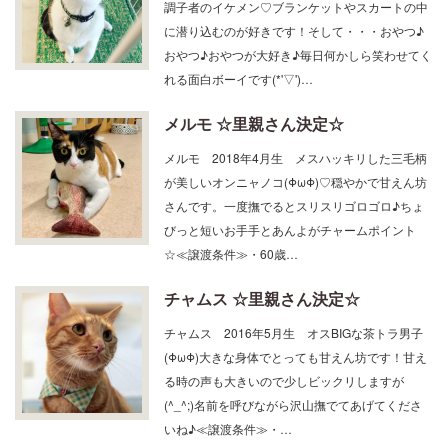
に潜り込むのが好きです！そして・・・おやつ♪
おやつ♪おやつが大好き♪毎日何かしら笑わせてく
れる面白ボーイです(*'▽')…
メルモ ☆里親さん決定☆
メルモ 2018年4月生 メスハッキリした三毛柄
が美しいオンニャノコ(ΦωΦ)♡穏やかで甘えん坊
さんです。一度撫でるとスリスリゴロゴロ♪ちょ
びっと短いお手手とあんよがチャームポイント
☆≪譲渡条件≫・60歳…
チャムス ☆里親さん決定☆
チャムス 2016年5月生 オスBIGな茶トラ男子
(ΦωΦ)大きな身体でとっても甘えん坊です！甘え
る時の声も大きいので少しビックリしますが
(^_^;)名前を呼びながら沢山撫でてあげてくださ
いね♪≪譲渡条件≫・…