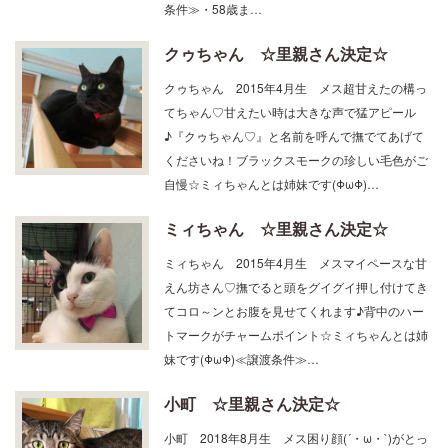
クゥちゃん ☆里親さん決定☆
クゥちゃん 2015年4月生 メス超甘えたの構っ
てちゃん♡甘えたい時は大きな声で猛アピール
♪『クゥちゃん♡』と名前を呼んで撫でてあげて
くださいね！ブラックスモークの珍しい毛色がご
自慢☆ミィちゃんとは姉妹です(ΦωΦ)…
ミィちゃん ☆里親さん決定☆
ミィちゃん 2015年4月生 メスマイペースな甘
えん坊さん♡撫でると頭をグイグイ押し付けてき
てコロ～ンとお腹を見せてくれます♪背中のハー
トマークがチャームポイント☆ミィちゃんとは姉
妹です(ΦωΦ)≪譲渡条件≫…
小町 ☆里親さん決定☆
小町 2018年8月生 メス困り顔(´・ω・`)がとっ
ても可愛らしい小町ちゃん♡怖がりですがひとた