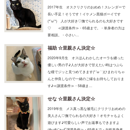
長い手足！そうです！イケメン黒猫ボーイです
(*’ω’*) 人が大好き♡撫でられるのも大好きです
♡ ≪譲渡条件≫・65歳まで。・単身者の方は
要相談。・小さい…
福助 ☆里親さん決定☆
2020年9月生 オスほんわかしたオーラを纏った
優しい男の子♪人が大好きで甘えたい時はつぶら
な瞳でジッと見つめてきます(*´ω｀)ひまわりちゃ
んと仲良しなので一緒のご縁をお待ちしておりま
す♪≪譲渡条件≫・58歳ま…
せな ☆里親さん決定☆
2019年生 メス真っ黒な被毛にクリクリおめめの
美人さん♡撫でられるの大好き！オモチャもよく
遊びます♪可愛らしい声でお返事もできますよ
(ΦωΦ)ﾆｬｰ≪譲渡条件≫・65歳まで・女性単身者
要相談・男…