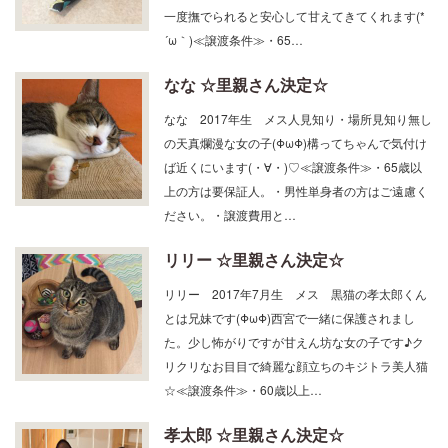
´ω｀)≪譲渡条件≫・65…
なな ☆里親さん決定☆
なな 2017年生 メス人見知り・場所見知り無し
の天真爛漫な女の子(ΦωΦ)構ってちゃんで気付け
ば近くにいます(・∀・)♡≪譲渡条件≫・65歳以
上の方は要保証人。・男性単身者の方はご遠慮く
ださい。・譲渡費用と…
リリー ☆里親さん決定☆
リリー 2017年7月生 メス 黒猫の孝太郎くん
とは兄妹です(ΦωΦ)西宮で一緒に保護されまし
た。少し怖がりですが甘えん坊な女の子です♪ク
リクリなお目目で綺麗な顔立ちのキジトラ美人猫
☆≪譲渡条件≫・60歳以上…
孝太郎 ☆里親さん決定☆
孝太郎 2017年7月生 オスキジトラのリリーち