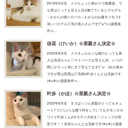
も実はとっても甘えん坊♪撫でているとグルグル
～♪ からの指ペロペロ～♪ からのお腹モフモフ♪
淡いパステル三毛の美人さんです(*'ω'*)≪譲渡条
件≫…
佳花（けいか）☆里親さん決定☆
2020年8月生 メスキュルルンな瞳のとっても美
人な佳花ちゃん♡マイペースな甘えん坊。いつの
間にかそっと傍にきて甘えてます(*´ω｀)白が多め
ですが実は尻尾は三毛柄♪叶歩くんとは兄妹です
(ΦωΦ)≪譲渡条件≫…
叶歩（かほ）☆里親さん決定☆
2020年8月生 オスぱっつん前髪がとってもキュ
ート(*´з`)つぶらな瞳で何をしていてもオモシロカ
ワイイ叶歩くん♪オモチャ大好き！ジャンプが得
意です！！佳花ちゃんとは兄妹です(ΦωΦ)≪譲渡
条件≫・58歳ま…