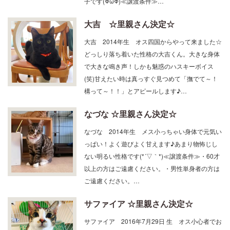
大吉 ☆里親さん決定☆
大吉 2014年生 オス四国からやって来ました☆
どっしり落ち着いた性格の大吉くん。大きな身体
で大きな鳴き声！しかも魅惑のハスキーボイス
(笑)甘えたい時は真っすぐ見つめて「撫でて～！
構って～！！」とアピールします♪…
なづな ☆里親さん決定☆
なづな 2014年生 メス小っちゃい身体で元気い
っぱい！よく遊びよく甘えます♪あまり物怖じし
ない明るい性格です(*´▽｀*)≪譲渡条件≫・60才
以上の方はご遠慮ください。・男性単身者の方は
ご遠慮ください。…
サファイア ☆里親さん決定☆
サファイア 2016年7月29日 生 オス小心者でお
調子者のイケメン♡ブランケットやスカートの中