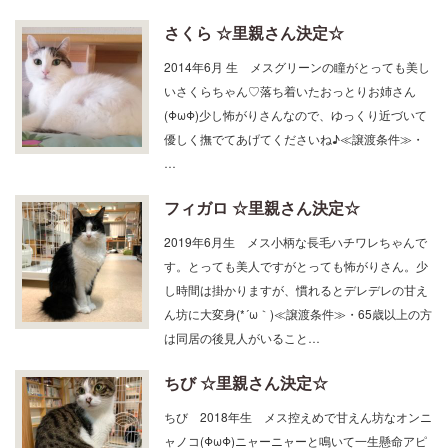
さくら ☆里親さん決定☆
2014年6月 生 メスグリーンの瞳がとっても美し
いさくらちゃん♡落ち着いたおっとりお姉さん
(ΦωΦ)少し怖がりさんなので、ゆっくり近づいて
優しく撫でてあげてくださいね♪≪譲渡条件≫・
…
フィガロ ☆里親さん決定☆
2019年6月生 メス小柄な長毛ハチワレちゃんで
す。とっても美人ですがとっても怖がりさん。少
し時間は掛かりますが、慣れるとデレデレの甘え
ん坊に大変身(*´ω｀)≪譲渡条件≫・65歳以上の方
は同居の後見人がいること…
ちび ☆里親さん決定☆
ちび 2018年生 メス控えめで甘えん坊なオンニ
ャノコ(ΦωΦ)ニャーニャーと鳴いて一生懸命アピ
ールします♪いっぱい撫でてあげてくださいね