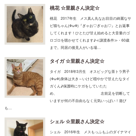
桃花 ☆里親さん決定☆
桃花 2017年生 メス真ん丸なお目目の綺麗なサ
ビ猫ちゃん(ΦωΦ)『ぎゃお♡ぎゃお♡』とお返事
してくれます！ひとたび甘え始めると大音量のゴ
ロゴロを聴かせてくれます♪≪譲渡条件≫・60歳
まで。同居の後見人がいる場…
タイガ ☆里親さん決定☆
タイガ 2018年3月生 オスビッグな茶トラ男子
(ΦωΦ)身体は大き～いけど穏やかで甘えたなタイ
ガくん♪保護時にケガをしていたた
め、 左前足を切断して
いますが何の不自由もなく元気いっぱい！遊び
も…
シェル ☆里親さん決定☆
シェル 2016年生 メスもっふもふのダイナマイ
トバディ☆なかなか迫力のある鳴き声ですが決し