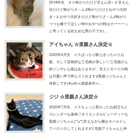
坊だけど怖がりさ～ん♪怖がりだけどおやつ大好
き～♪ おやつ大好きだけど怖がりさ～ん♪怖がり
つつも撫でてほしい時やおやつの時はそーーーっ
と寄ってくる控えめな男の子です(…
アイちゃん ☆里親さん決定☆
2020年4月生 メスぱっちり眼とぽっちゃりお
腹、そして芸術的な三毛柄が美しい♡三毛猫さん
的ツンデレな面はありますが、甘えたモードの時
は可愛い声で呼んでくれます♪黒猫ジジちゃんと
仲良しです(ΦωΦ)≪譲渡条件≫…
ジジ ☆里親さん決定☆
2020年7月生 メスちょっと変わったお顔立ちと
スレンダーな身体♡オリエンタルビューティーな
黒猫ジジちゃん(*'ω'*)甘えながら腕をホールドし
てペロペロしてくれます♪三毛猫アイちゃんと仲
良しです(ΦωΦ)≪譲渡…