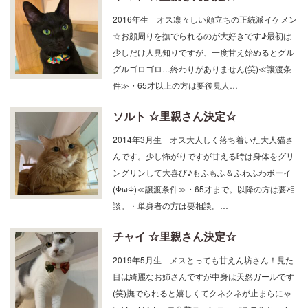
2016年生 オス凛々しい顔立ちの正統派イケメン
☆お顔周りを撫でられるのが大好きです♪最初は
少しだけ人見知りですが、一度甘え始めるとグル
グルゴロゴロ…終わりがありません(笑)≪譲渡条
件≫・65才以上の方は要後見人…
ソルト ☆里親さん決定☆
2014年3月生 オス大人しく落ち着いた大人猫さ
んです。少し怖がりですが甘える時は身体をグリ
ングリンして大喜び♪もふもふ＆ふわふわボーイ
(ΦωΦ)≪譲渡条件≫・65才まで。以降の方は要相
談。・単身者の方は要相談。…
チャイ ☆里親さん決定☆
2019年5月生 メスとっても甘えん坊さん！見た
目は綺麗なお姉さんですが中身は天然ガールです
(笑)撫でられると嬉しくてクネクネが止まらにゃ
い(ΦωΦ)♪カーロ卒業ニャンコ・パステルちゃん