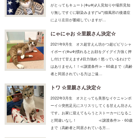
り無しですぐに馴染みます(*'ω'*)猫風邪の後遺症
により左目が萎縮していますが…
にゃにゃお ☆里親さん決定☆
2021年9月生 オス超甘えん坊かつ超ビビリシャ
イボーイ(ΦωΦ)慣れるとお顔をグイグイ力強く押
し付けて甘えます♪目力強め！怒っているわけで
はありません！！≪譲渡条件≫・60歳まで（高齢
者と同居されている方はご遠…
トワ ☆里親さん決定☆
2022年3月生 オスとっても美形なイケニャンボ
ーイ☆突然足元にスリスリしてくる甘えん坊さん
です。お家に迎えてもらうとストーカーになるこ
と間違いなし！ ≪譲渡条件≫・60歳
まで（高齢者と同居されている方…
リリィ ☆里親さん決定☆