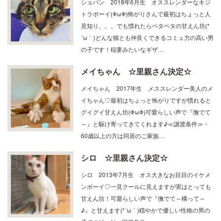
トラボーイ(ΦωΦ)怖がりさんで最初はちょっと人
見知り。。。でも慣れたらベタベタの甘えん坊(*
´ω｀)どんな猫とも仲良くできるコミュ力の高い男
の子です！稲妻みたいなギザ…
メイちゃん ☆里親さん決定☆
メイちゃん 2017年生 メススレンダー美人のメ
イちゃん♡最初はちょっと怖がりですが慣れると
グイグイ甘えん坊(ΦωΦ)可愛らしい声で『撫でて
～』と駆け寄ってきてくれます♪≪譲渡条件≫・
60歳以上の方は同居のご家族…
シロ ☆里親さん決定☆
シロ 2013年7月生 オス大きなお目目のイケメ
ンボーイ♡一見クールに見えますが実はとっても
甘えん坊！可愛らしい声で『撫でて～構って～
♪』と甘えます(*´ω｀)穏やかで優しい性格の男の
子です(ΦωΦ)≪譲渡条件≫…