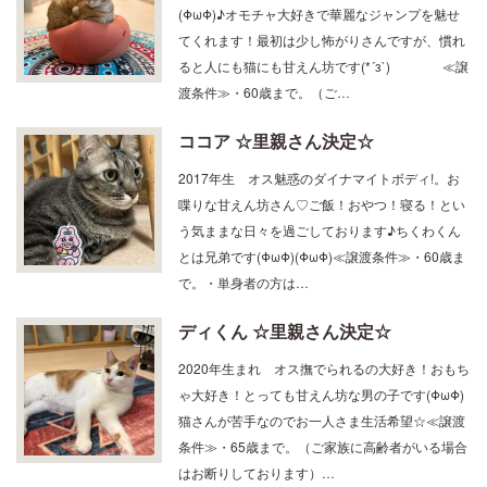
てくれます！最初は少し怖がりさんですが、慣れ
ると人にも猫にも甘えん坊です(*´з`) ≪譲
渡条件≫・60歳まで。（ご…
ココア ☆里親さん決定☆
2017年生 オス魅惑のダイナマイトボディ!。お
喋りな甘えん坊さん♡ご飯！おやつ！寝る！とい
う気ままな日々を過ごしております♪ちくわくん
とは兄弟です(ΦωΦ)(ΦωΦ)≪譲渡条件≫・60歳ま
で。・単身者の方は…
ディくん ☆里親さん決定☆
2020年生まれ オス撫でられるの大好き！おもち
ゃ大好き！とっても甘えん坊な男の子です(ΦωΦ)
猫さんが苦手なのでお一人さま生活希望☆≪譲渡
条件≫・65歳まで。（ご家族に高齢者がいる場合
はお断りしております）…