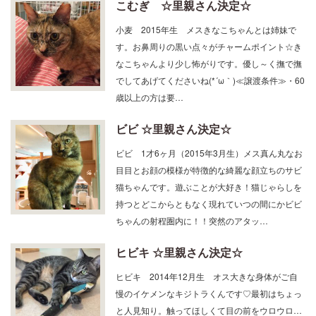
小麦 2015年生 メスきなこちゃんとは姉妹で
す。お鼻周りの黒い点々がチャームポイント☆き
なこちゃんより少し怖がりです。優し～く撫で撫
でしてあげてくださいね(*´ω｀)≪譲渡条件≫・60
歳以上の方は要…
ビビ ☆里親さん決定☆
ビビ 1才6ヶ月（2015年3月生）メス真ん丸なお
目目とお顔の模様が特徴的な綺麗な顔立ちのサビ
猫ちゃんです。遊ぶことが大好き！猫じゃらしを
持つとどこからともなく現れていつの間にかビビ
ちゃんの射程圏内に！！突然のアタッ…
ヒビキ ☆里親さん決定☆
ヒビキ 2014年12月生 オス大きな身体がご自
慢のイケメンなキジトラくんです♡最初はちょっ
と人見知り。触ってほしくて目の前をウロウロ…
一度撫でられると安心して甘えてきてくれます(*