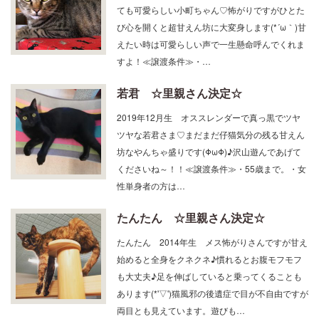
び心を開くと超甘えん坊に大変身します(*´ω｀)甘
えたい時は可愛らしい声で一生懸命呼んでくれま
すよ！≪譲渡条件≫・…
若君 ☆里親さん決定☆
2019年12月生 オススレンダーで真っ黒でツヤ
ツヤな若君さま♡まだまだ仔猫気分の残る甘えん
坊なやんちゃ盛りです(ΦωΦ)♪沢山遊んであげて
くださいね～！！≪譲渡条件≫・55歳まで。・女
性単身者の方は…
たんたん ☆里親さん決定☆
たんたん 2014年生 メス怖がりさんですが甘え
始めると全身をクネクネ♪慣れるとお腹モフモフ
も大丈夫♪足を伸ばしていると乗ってくることも
あります(*'▽')猫風邪の後遺症で目が不自由ですが
両目とも見えています。遊びも…