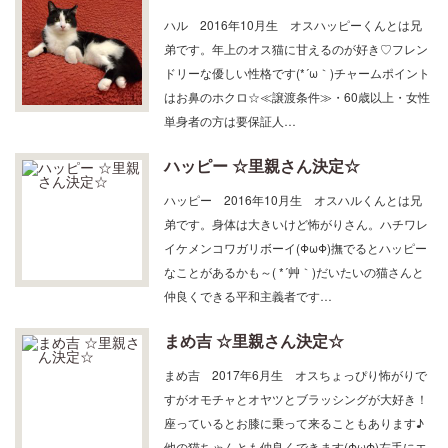
弟です。年上のオス猫に甘えるのが好き♡フレン
ドリーな優しい性格です(*´ω｀)チャームポイント
はお鼻のホクロ☆≪譲渡条件≫・60歳以上・女性
単身者の方は要保証人…
ハッピー ☆里親さん決定☆
ハッピー 2016年10月生 オスハルくんとは兄
弟です。身体は大きいけど怖がりさん。ハチワレ
イケメンコワガリボーイ(ΦωΦ)撫でるとハッピー
なことがあるかも～( *´艸｀)だいたいの猫さんと
仲良くできる平和主義者です…
まめ吉 ☆里親さん決定☆
まめ吉 2017年6月生 オスちょっぴり怖がりで
すがオモチャとオヤツとブラッシングが大好き！
座っているとお膝に乗って来ることもあります♪
他の猫ちゃんとも仲良くできます(ΦωΦ)左手にエ
ンゲージリングをしているオシャレ…