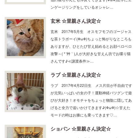
玄米 ☆里親さん決定☆
玄米 2017年5月生 オスモフモフのゴージャス
な茶トラボーイ(ΦωΦ)ちょっと怖がりなところも
ありますが、ひとたび甘え始めるとお顔ベロベロ
攻撃～( *´艸｀)人が大好きな甘えん坊でお喋り猫
さんです♪≪譲渡条件≫…
ラブ ☆里親さん決定☆
ラブ 2017年4月22日生 メス片目が不自由です
が元気いっぱいの女の子！運動神経バツグンで遊
びが大好き！オモチャをちょっと物陰に隠してあ
げると全力で追いかけてきます♪(ΦωΦ)☆甘えた
モードの時はお膝にも乗ってきます♡…
ショパン ☆里親さん決定☆
ショパン 2018年6月生 オススレンダーなキジ