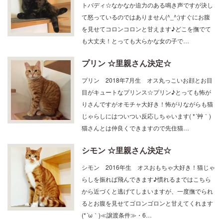
て怒っているのではありません(^_^;)すぐにお腹
を見せてコロンコロンと甘えます♪どこを撫でて
も大丈夫！とっても大らかな女の子で…
プリン ☆里親さん決定☆
プリン 2018年7月生 オス丸っこいお顔とお目
目がキュートなプリンス☆プリン♪とっても怖が
りさんですがオモチャ大好き！怖がりながらも猫
じゃらしにはついつい反応しちゃいます( *´艸｀)
猫さんとは仲良くできますので先住猫…
シモン ☆里親さん決定☆
シモン 2016年生 オスおもちゃ大好き！猫じゃ
らしを振れば飛んできます♪慣れるまではこちら
から近づくと逃げてしまいますが、一度撫でられ
るとお腹を見せてゴロンゴロンと甘えてくれます
(*´ω｀)≪譲渡条件≫・6…