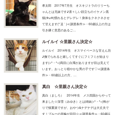
ゃんとは兄妹です♪凛々しい顔立ちのイケメン黒
猫(ΦωΦ)慣れるとデレデレ！身体をクネクネさせ
て甘えます(*´Д｀)≪譲渡条件≫・60歳以上の方は
引き継ぐ意思のあるご…
ルイルイ ☆里親さん決定☆
ルイルイ 2014年生 オスマイペースな甘えん坊
♪撫でられると嬉しくてすぐにフミフミが始まり
ます(=^・^=)両目に白濁がありますが目は見えて
います。おっとり穏やかな男の子です♡≪譲渡条
件≫・60歳以上の方、…
真白 ☆里親さん決定☆
真白（ましろ） 2014年生 メス四国からやって
来ました☆深雪（みゆき）とは姉妹(=^・^=)怖が
りで慎重派ですが、おやつ&ナデナデは大丈夫で
す！ブルーの首輪が目印☆≪譲渡条件≫・60歳以
上の方、単身の方は要…