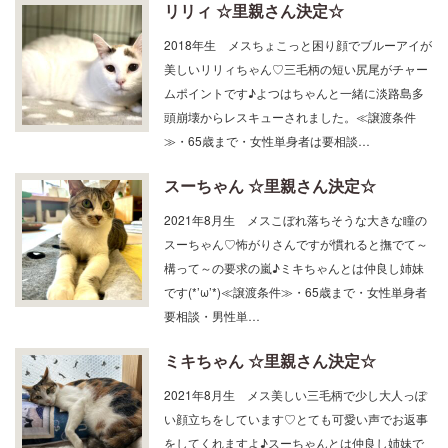
2018年生 メスちょこっと困り顔でブルーアイが
美しいリリィちゃん♡三毛柄の短い尻尾がチャー
ムポイントです♪よつはちゃんと一緒に淡路島多
頭崩壊からレスキューされました。≪譲渡条件
≫・65歳まで・女性単身者は要相談…
スーちゃん ☆里親さん決定☆
2021年8月生 メスこぼれ落ちそうな大きな瞳の
スーちゃん♡怖がりさんですが慣れると撫でて～
構って～の要求の嵐♪ミキちゃんとは仲良し姉妹
です(*’ω’*)≪譲渡条件≫・65歳まで・女性単身者
要相談・男性単…
ミキちゃん ☆里親さん決定☆
2021年8月生 メス美しい三毛柄で少し大人っぽ
い顔立ちをしています♡とても可愛い声でお返事
をしてくれますよ♪スーちゃんとは仲良し姉妹で
す(*’ω’*)≪譲渡条件≫・65歳まで・女性単身者要