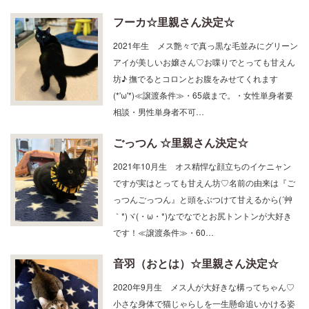
フーカ☆里親さん決定☆
2021年生 メス艶々で真っ黒な毛並みにグリーン
アイが美しいお嬢さん♡お喋りでとっても甘えん
坊♪ 撫でるとコロンとお腹をみせてくれます
(*'ω'*)≪譲渡条件≫・65歳まで。・女性単身者要
相談・男性単身者不可…
ごっつん ☆里親さん決定☆
2021年10月生 オス精悍な顔立ちのイケニャン
ですが実はとっても甘えん坊♡名前の由来は『ご
っつんごっつん』と頭をぶつけて甘えるから(´艸
｀*)ヾ(・ω・*)なでなでとお尻トントンが大好き
です！≪譲渡条件≫・60…
音羽（おとは）☆里親さん決定☆
2020年9月生 メス人が大好きな構ってちゃん♡
小さな身体で猫じゃらしを一生懸命追いかける姿
がとってもキュート(ΦωΦ)♪人見知りや場所見知