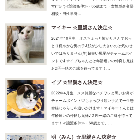
相談・男性単身…
マイキー ☆里親さん決定☆
2021年10月生 オスちょっと怖がりさんでおっ
とり穏やかな男の子♪顔が少し大きいのは気のせ
いではありません(笑)超短い尻尾がチャームポイ
ントです☆イブちゃんとは年齢違いの仲良し兄妹
♪２匹一緒のご縁を待ってます！…
イブ ☆里親さん決定☆
2022年4月生 メス綺麗なハチワレと黒いお鼻が
チャームポイント♡ちょっぴり短い手足で一生懸
命猫じゃらしを追いかけます！マイキーくんとは
年齢違いの仲良し兄妹♪２匹一緒のご縁を待って
ます！≪譲渡条件≫・60歳まで。…
明（みん）☆里親さん決定☆
2017年生 オスクリクリのおめめ！スレンダーで