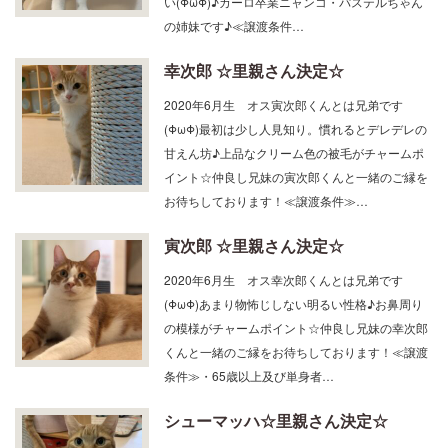
の姉妹です♪≪譲渡条件…
幸次郎 ☆里親さん決定☆
2020年6月生 オス寅次郎くんとは兄弟です
(ΦωΦ)最初は少し人見知り。慣れるとデレデレの
甘えん坊♪上品なクリーム色の被毛がチャームポ
イント☆仲良し兄妹の寅次郎くんと一緒のご縁を
お待ちしております！≪譲渡条件≫…
寅次郎 ☆里親さん決定☆
2020年6月生 オス幸次郎くんとは兄弟です
(ΦωΦ)あまり物怖じしない明るい性格♪お鼻周り
の模様がチャームポイント☆仲良し兄妹の幸次郎
くんと一緒のご縁をお待ちしております！≪譲渡
条件≫・65歳以上及び単身者…
シューマッハ☆里親さん決定☆
2018年生 オス怖がりだけど甘えん坊～♪ 甘えん