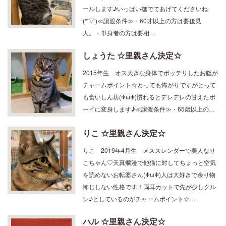
(*'▽')≪譲渡条件≫・60才以上の方は要後見
人。・単身者の方は要相…
しょうた ☆里親さん決定☆
2015年生 オス大きな身体でポッテリしたお腹が
チャームポイント☆とっても怖がりですがとって
も食いしん坊(ΦωΦ)慣れるとデレデレの甘えたボ
ーイに変身します♪≪譲渡条件≫・65歳以上の…
りこ ☆里親さん決定☆
りこ 2019年4月生 メススレンダーで美人なり
こちゃん♡天真爛漫で他猫に対してちょっと空気
を読めないお転婆さん(ΦωΦ)人は大好きで余り物
怖じしない性格です！両耳カットで先が少しクル
ン♪としているのがチャームポイント☆…
ハル ☆里親さん決定☆
ハル 2016年10月生 オスハッピーくんとは兄