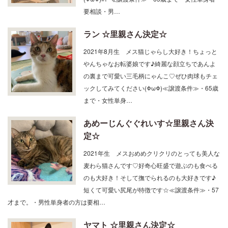
ラン ☆里親さん決定☆
2021年8月生 メス猫じゃらし大好き！ちょっと
やんちゃなお転婆娘です♪綺麗な顔立ちであんよ
の裏まで可愛い三毛柄にゃんこ♡ぜひ肉球もチェ
ックしてみてください(ΦωΦ)≪譲渡条件≫・65歳
まで・女性単身…
あめーじんぐぐれいす☆里親さん決
定☆
2021年生 メスおめめクリクリのとっても美人な
麦わら猫さんです♡好奇心旺盛で遊ぶのも食べる
のも大好き！そして撫でられるのも大好きです♪
短くて可愛い尻尾が特徴です☆≪譲渡条件≫・57
才まで。・男性単身者の方は要相…
ヤマト ☆里親さん決定☆