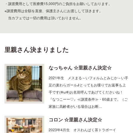
※譲渡費用は全額を直接、保護主さんにお渡しして頂きます。
当カフェでは一切の費用は頂いておりません。
里親さん決まりました
なっちゃん ☆里親さん決定☆
2021年生 メスまる～いフォルムとみじか～い手
足の麦わらガール♪とってもお喋りでお返事も上
手です(ΦωΦ)お名前呼んであげてくださいね！
『なつこーー♡』≪譲渡条件≫・60歳まで。（ご
家族に高齢者がいる場合はお断…
コロン ☆里親さん決定☆
2023年4月生 オスわんぱく茶トラボーイ
(ΦωΦ)♪オモチャ大好きで華麗なジャンプを魅せ