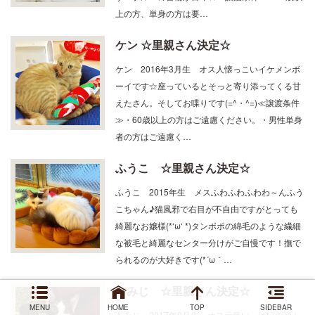
ケン ☆里親さん決定☆
ケン 2016年3月生 オス人懐っこいイケメンボ
ーイです☆座っているとそっと寄り添ってくる甘
えたさん。そしてお喋りです(=^・^=)≪譲渡条件
≫・60歳以上の方はご遠慮ください。・男性単身
者の方はご遠慮く…
ふうこ ☆里親さん決定☆
ふうこ 2015年生 メスふわふわふわわ～んふう
こちゃん♪猫風邪で右目が不自由ですがとっても
綺麗なお嬢様(*‘ω‘ *)タンポポの綿毛のような繊細
な被毛と綺麗なセンター分けがご自慢です！撫で
られるのが大好きです(*´ω｀…
もみじ ☆里親さん決定☆
もみじ 2017年8月生 オス元気いっぱいのやん
MENU
HOME
TOP
SIDEBAR
ちゃ坊主☆物怖じしない性格です(ΦωΦ)食べ盛り