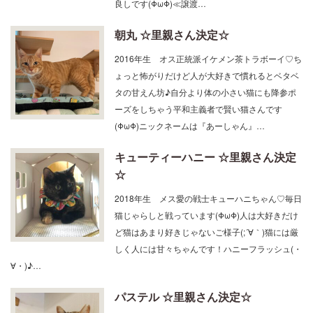
朝丸 ☆里親さん決定☆
2016年生 オス正統派イケメン茶トラボーイ♡ち
ょっと怖がりだけど人が大好きで慣れるとベタベ
タの甘えん坊♪自分より体の小さい猫にも降参ポ
ーズをしちゃう平和主義者で賢い猫さんです
(ΦωΦ)ニックネームは『あーしゃん』…
キューティーハニー ☆里親さん決定
☆
2018年生 メス愛の戦士キューハニちゃん♡毎日
猫じゃらしと戦っています(ΦωΦ)人は大好きだけ
ど猫はあまり好きじゃないご様子(;´∀｀)猫には厳
しく人には甘々ちゃんです！ハニーフラッシュ(・
∀・)♪…
パステル ☆里親さん決定☆
2019年5月生 メスちょっと怖がりで慎重派。で