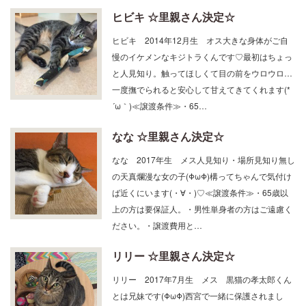
ヒビキ ☆里親さん決定☆
ヒビキ 2014年12月生 オス大きな身体がご自
慢のイケメンなキジトラくんです♡最初はちょっ
と人見知り。触ってほしくて目の前をウロウロ…
一度撫でられると安心して甘えてきてくれます(*
´ω｀)≪譲渡条件≫・65…
なな ☆里親さん決定☆
なな 2017年生 メス人見知り・場所見知り無し
の天真爛漫な女の子(ΦωΦ)構ってちゃんで気付け
ば近くにいます(・∀・)♡≪譲渡条件≫・65歳以
上の方は要保証人。・男性単身者の方はご遠慮く
ださい。・譲渡費用と…
リリー ☆里親さん決定☆
リリー 2017年7月生 メス 黒猫の孝太郎くん
とは兄妹です(ΦωΦ)西宮で一緒に保護されまし