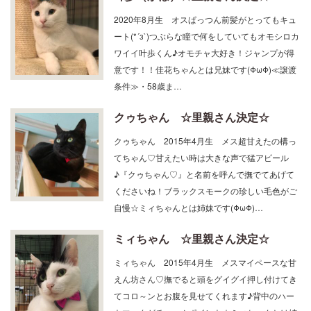
2020年8月生 オスぱっつん前髪がとってもキュ
ート(*´з`)つぶらな瞳で何をしていてもオモシロカ
ワイイ叶歩くん♪オモチャ大好き！ジャンプが得
意です！！佳花ちゃんとは兄妹です(ΦωΦ)≪譲渡
条件≫・58歳ま…
クゥちゃん ☆里親さん決定☆
クゥちゃん 2015年4月生 メス超甘えたの構っ
てちゃん♡甘えたい時は大きな声で猛アピール
♪『クゥちゃん♡』と名前を呼んで撫でてあげて
くださいね！ブラックスモークの珍しい毛色がご
自慢☆ミィちゃんとは姉妹です(ΦωΦ)…
ミィちゃん ☆里親さん決定☆
ミィちゃん 2015年4月生 メスマイペースな甘
えん坊さん♡撫でると頭をグイグイ押し付けてき
てコロ～ンとお腹を見せてくれます♪背中のハー