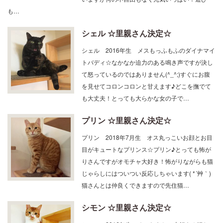
いますが何の不自由もなく元気いっぱい！遊び
も…
シェル ☆里親さん決定☆
シェル 2016年生 メスもっふもふのダイナマイ
トバディ☆なかなか迫力のある鳴き声ですが決し
て怒っているのではありません(^_^;)すぐにお腹
を見せてコロンコロンと甘えます♪どこを撫でて
も大丈夫！とっても大らかな女の子で…
プリン ☆里親さん決定☆
プリン 2018年7月生 オス丸っこいお顔とお目
目がキュートなプリンス☆プリン♪とっても怖が
りさんですがオモチャ大好き！怖がりながらも猫
じゃらしにはついつい反応しちゃいます( *´艸｀)
猫さんとは仲良くできますので先住猫…
シモン ☆里親さん決定☆