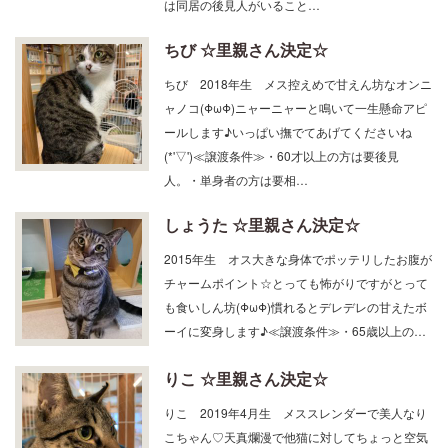
は同居の後見人がいること…
ちび ☆里親さん決定☆
ちび 2018年生 メス控えめで甘えん坊なオンニ
ャノコ(ΦωΦ)ニャーニャーと鳴いて一生懸命アピ
ールします♪いっぱい撫でてあげてくださいね
(*'▽')≪譲渡条件≫・60才以上の方は要後見
人。・単身者の方は要相…
しょうた ☆里親さん決定☆
2015年生 オス大きな身体でポッテリしたお腹が
チャームポイント☆とっても怖がりですがとって
も食いしん坊(ΦωΦ)慣れるとデレデレの甘えたボ
ーイに変身します♪≪譲渡条件≫・65歳以上の…
りこ ☆里親さん決定☆
りこ 2019年4月生 メススレンダーで美人なり
こちゃん♡天真爛漫で他猫に対してちょっと空気