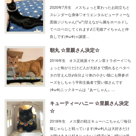
2020年7月生 メスちょっと変わったお顔立ちと
スレンダーな身体♡オリエンタルビューティーな
黒猫ジジちゃん(*'ω'*)甘えながら腕をホールドし
てペロペロしてくれます♪三毛猫アイちゃんと仲
良しです(ΦωΦ)≪譲渡…
朝丸 ☆里親さん決定☆
2016年生 オス正統派イケメン茶トラボーイ♡ち
ょっと怖がりだけど人が大好きで慣れるとベタベ
タの甘えん坊♪自分より体の小さい猫にも降参ポ
ーズをしちゃう平和主義者で賢い猫さんです
(ΦωΦ)ニックネームは『あーしゃん』…
キューティーハニー ☆里親さん決定
☆
2018年生 メス愛の戦士キューハニちゃん♡毎日
猫じゃらしと戦っています(ΦωΦ)人は大好きだけ