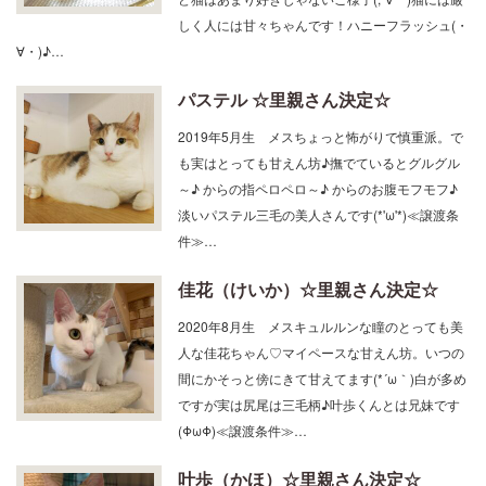
ど猫はあまり好きじゃないご様子(;´∀｀)猫には厳
しく人には甘々ちゃんです！ハニーフラッシュ(・
∀・)♪…
パステル ☆里親さん決定☆
2019年5月生 メスちょっと怖がりで慎重派。で
も実はとっても甘えん坊♪撫でているとグルグル
～♪ からの指ペロペロ～♪ からのお腹モフモフ♪
淡いパステル三毛の美人さんです(*'ω'*)≪譲渡条
件≫…
佳花（けいか）☆里親さん決定☆
2020年8月生 メスキュルルンな瞳のとっても美
人な佳花ちゃん♡マイペースな甘えん坊。いつの
間にかそっと傍にきて甘えてます(*´ω｀)白が多め
ですが実は尻尾は三毛柄♪叶歩くんとは兄妹です
(ΦωΦ)≪譲渡条件≫…
叶歩（かほ）☆里親さん決定☆