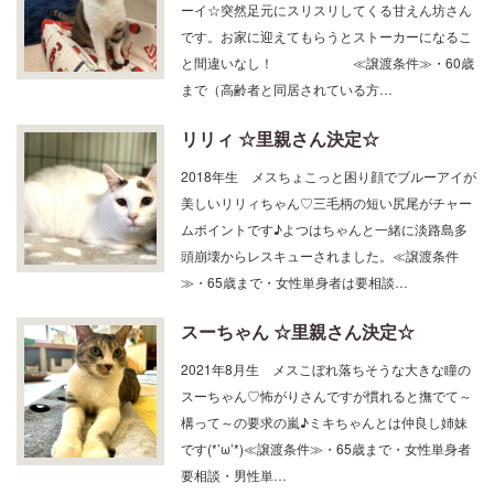
ーイ☆突然足元にスリスリしてくる甘えん坊さん
です。お家に迎えてもらうとストーカーになるこ
と間違いなし！ ≪譲渡条件≫・60歳
まで（高齢者と同居されている方…
リリィ ☆里親さん決定☆
2018年生 メスちょこっと困り顔でブルーアイが
美しいリリィちゃん♡三毛柄の短い尻尾がチャー
ムポイントです♪よつはちゃんと一緒に淡路島多
頭崩壊からレスキューされました。≪譲渡条件
≫・65歳まで・女性単身者は要相談…
スーちゃん ☆里親さん決定☆
2021年8月生 メスこぼれ落ちそうな大きな瞳の
スーちゃん♡怖がりさんですが慣れると撫でて～
構って～の要求の嵐♪ミキちゃんとは仲良し姉妹
です(*’ω’*)≪譲渡条件≫・65歳まで・女性単身者
要相談・男性単…