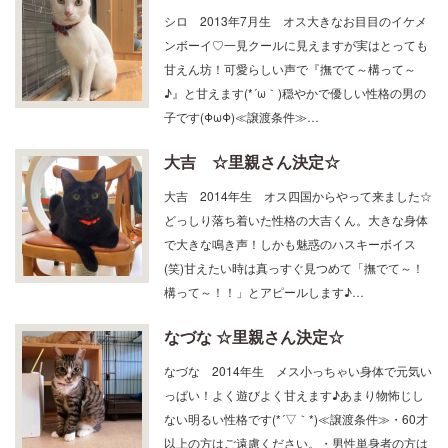
シロ 2013年7月生 オス大きなお目目のイケメ
ンボーイ♡一見クールに見えますが実はとっても
甘えん坊！可愛らしい声で『撫でて～構って～
♪』と甘えます(*´ω｀)穏やかで優しい性格の男の
子です(ΦωΦ)≪譲渡条件≫…
大吉 ☆里親さん決定☆
大吉 2014年生 オス四国からやって来ました☆
どっしり落ち着いた性格の大吉くん。大きな身体
で大きな鳴き声！しかも魅惑のハスキーボイス
(笑)甘えたい時は真っすぐ見つめて「撫でて～！
構って～！！」とアピールします♪…
なづな ☆里親さん決定☆
なづな 2014年生 メス小っちゃい身体で元気い
っぱい！よく遊びよく甘えます♪あまり物怖じし
ない明るい性格です(*´▽｀*)≪譲渡条件≫・60才
以上の方はご遠慮ください。・男性単身者の方は