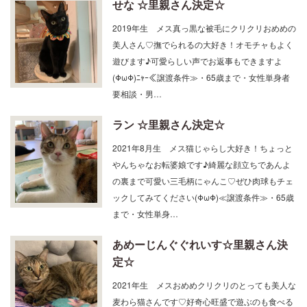
せな ☆里親さん決定☆
2019年生 メス真っ黒な被毛にクリクリおめめの
美人さん♡撫でられるの大好き！オモチャもよく
遊びます♪可愛らしい声でお返事もできますよ
(ΦωΦ)ﾆｬｰ≪譲渡条件≫・65歳まで・女性単身者
要相談・男…
ラン ☆里親さん決定☆
2021年8月生 メス猫じゃらし大好き！ちょっと
やんちゃなお転婆娘です♪綺麗な顔立ちであんよ
の裏まで可愛い三毛柄にゃんこ♡ぜひ肉球もチェ
ックしてみてください(ΦωΦ)≪譲渡条件≫・65歳
まで・女性単身…
あめーじんぐぐれいす☆里親さん決
定☆
2021年生 メスおめめクリクリのとっても美人な
麦わら猫さんです♡好奇心旺盛で遊ぶのも食べる