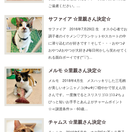
ご遠慮ください。…
サファイア ☆里親さん決定☆
サファイア 2016年7月29日 生 オス小心者でお
調子者のイケメン♡ブランケットやスカートの中
に潜り込むのが好きです！そして・・・おやつ♪
おやつ♪おやつが大好き♪毎日何かしら笑わせてく
れる面白ボーイです(*'▽')…
メルモ ☆里親さん決定☆
メルモ 2018年4月生 メスハッキリした三毛柄
が美しいオンニャノコ(ΦωΦ)♡穏やかで甘えん坊
さんです。一度撫でるとスリスリゴロゴロ♪ちょ
びっと短いお手手とあんよがチャームポイント
☆≪譲渡条件≫・60歳…
チャムス ☆里親さん決定☆