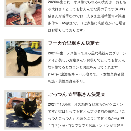
2020年生まれ オス撫でられるの大好き！おもち
ゃ大好き！とっても甘えん坊な男の子です(ΦωΦ)
猫さんが苦手なのでお一人さま生活希望☆≪譲渡
条件≫・65歳まで。（ご家族に高齢者がいる場合
はお断りしております）…
フーカ☆里親さん決定☆
2021年生 メス艶々で真っ黒な毛並みにグリーン
アイが美しいお嬢さん♡お喋りでとっても甘えん
坊♪ 撫でるとコロンとお腹をみせてくれます
(*'ω'*)≪譲渡条件≫・65歳まで。・女性単身者要
相談・男性単身者不可…
ごっつん ☆里親さん決定☆
2021年10月生 オス精悍な顔立ちのイケニャン
ですが実はとっても甘えん坊♡名前の由来は『ご
っつんごっつん』と頭をぶつけて甘えるから(´艸
｀*)ヾ(・ω・*)なでなでとお尻トントンが大好き