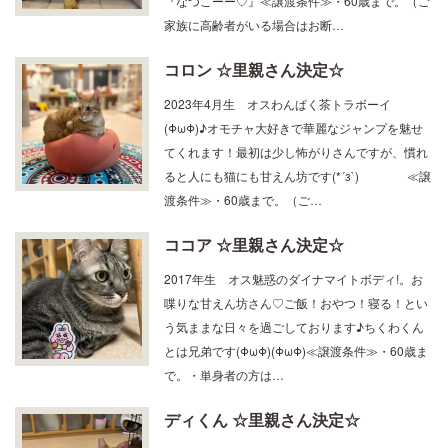
『なつこーー♡』≪譲渡条件≫・60歳まで。（ご
家族に高齢者がいる場合はお断…
コロン ☆里親さん決定☆
2023年4月生 オスわんぱく茶トラボーイ
(ΦωΦ)♪オモチャ大好きで華麗なジャンプを魅せ
てくれます！最初は少し怖がりさんですが、慣れ
ると人にも猫にも甘えん坊です(*´з`) ≪譲
渡条件≫・60歳まで。（ご…
ココア ☆里親さん決定☆
2017年生 オス魅惑のダイナマイトボディ!。お
喋りな甘えん坊さん♡ご飯！おやつ！寝る！とい
う気ままな日々を過ごしております♪ちくわくん
とは兄弟です(ΦωΦ)(ΦωΦ)≪譲渡条件≫・60歳ま
で。・単身者の方は…
ディくん ☆里親さん決定☆