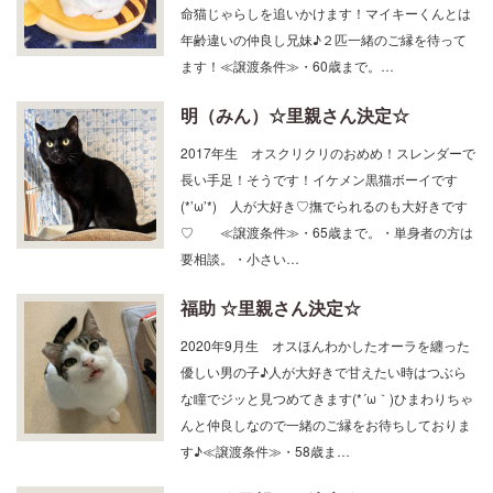
命猫じゃらしを追いかけます！マイキーくんとは
年齢違いの仲良し兄妹♪２匹一緒のご縁を待って
ます！≪譲渡条件≫・60歳まで。…
明（みん）☆里親さん決定☆
2017年生 オスクリクリのおめめ！スレンダーで
長い手足！そうです！イケメン黒猫ボーイです
(*’ω’*) 人が大好き♡撫でられるのも大好きです
♡ ≪譲渡条件≫・65歳まで。・単身者の方は
要相談。・小さい…
福助 ☆里親さん決定☆
2020年9月生 オスほんわかしたオーラを纏った
優しい男の子♪人が大好きで甘えたい時はつぶら
な瞳でジッと見つめてきます(*´ω｀)ひまわりちゃ
んと仲良しなので一緒のご縁をお待ちしておりま
す♪≪譲渡条件≫・58歳ま…