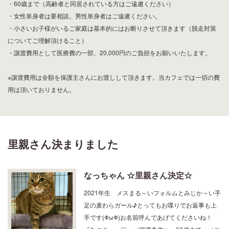
・60歳まで（高齢者と同居されている方はご遠慮ください）
・女性単身者は要相談。男性単身者はご遠慮ください。
・小さいお子様がいるご家庭は基本的にはお断りさせて頂きます（脱走対策
についてご理解頂けること）
・譲渡費用として医療費の一部、20,000円のご負担をお願いいたします。
※譲渡費用は全額を保護主さんにお渡しして頂きます。当カフェでは一切の費
用は頂いておりません。
里親さん決まりました
なっちゃん ☆里親さん決定☆
2021年生 メスまる～いフォルムとみじか～い手
足の麦わらガール♪とってもお喋りでお返事も上
手です(ΦωΦ)お名前呼んであげてくださいね！