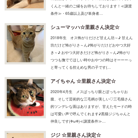
くんと一緒のご縁をお待ちしております！≪譲渡
条件≫・65歳以上及び単身者…
シューマッハ☆里親さん決定☆
2018年生 オス怖がりだけど甘えん坊～♪ 甘えん
坊だけど怖がりさ～ん♪怖がりだけどおやつ大好
き～♪ おやつ大好きだけど怖がりさ～ん♪怖がり
つつも撫でてほしい時やおやつの時はそーーーっ
と寄ってくる控えめな男の子です(…
アイちゃん ☆里親さん決定☆
2020年4月生 メスぱっちり眼とぽっちゃりお
腹、そして芸術的な三毛柄が美しい♡三毛猫さん
的ツンデレな面はありますが、甘えたモードの時
は可愛い声で呼んでくれます♪黒猫ジジちゃんと
仲良しです(ΦωΦ)≪譲渡条件≫…
ジジ ☆里親さん決定☆