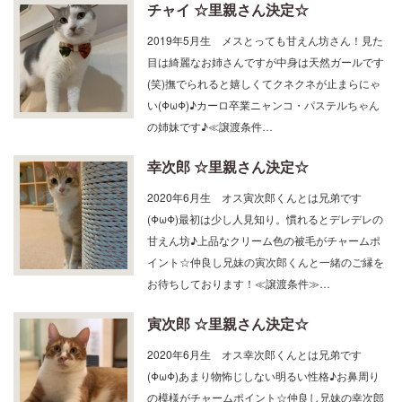
チャイ ☆里親さん決定☆
2019年5月生 メスとっても甘えん坊さん！見た
目は綺麗なお姉さんですが中身は天然ガールです
(笑)撫でられると嬉しくてクネクネが止まらにゃ
い(ΦωΦ)♪カーロ卒業ニャンコ・パステルちゃん
の姉妹です♪≪譲渡条件…
幸次郎 ☆里親さん決定☆
2020年6月生 オス寅次郎くんとは兄弟です
(ΦωΦ)最初は少し人見知り。慣れるとデレデレの
甘えん坊♪上品なクリーム色の被毛がチャームポ
イント☆仲良し兄妹の寅次郎くんと一緒のご縁を
お待ちしております！≪譲渡条件≫…
寅次郎 ☆里親さん決定☆
2020年6月生 オス幸次郎くんとは兄弟です
(ΦωΦ)あまり物怖じしない明るい性格♪お鼻周り
の模様がチャームポイント☆仲良し兄妹の幸次郎