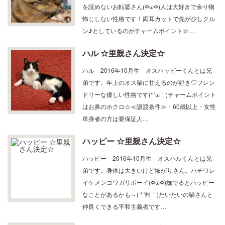
を読めないお転婆さん(ΦωΦ)人は大好きで余り物
怖じしない性格です！両耳カットで先が少しクル
ン♪としているのがチャームポイント☆…
ハル ☆里親さん決定☆
ハル 2016年10月生 オスハッピーくんとは兄
弟です。年上のオス猫に甘えるのが好き♡フレン
ドリーな優しい性格です(*´ω｀)チャームポイント
はお鼻のホクロ☆≪譲渡条件≫・60歳以上・女性
単身者の方は要保証人…
ハッピー ☆里親さん決定☆
ハッピー 2016年10月生 オスハルくんとは兄
弟です。身体は大きいけど怖がりさん。ハチワレ
イケメンコワガリボーイ(ΦωΦ)撫でるとハッピー
なことがあるかも～( *´艸｀)だいたいの猫さんと
仲良くできる平和主義者です…