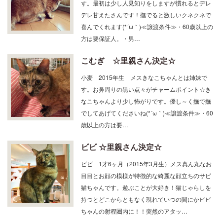
す。最初は少し人見知りをしますが慣れるとデレ
デレ甘えたさんです！撫でると激しいクネクネで
喜んでくれます(*´ω｀)≪譲渡条件≫・60歳以上の
方は要保証人。・男…
こむぎ ☆里親さん決定☆
小麦 2015年生 メスきなこちゃんとは姉妹で
す。お鼻周りの黒い点々がチャームポイント☆き
なこちゃんより少し怖がりです。優し～く撫で撫
でしてあげてくださいね(*´ω｀)≪譲渡条件≫・60
歳以上の方は要…
ビビ ☆里親さん決定☆
ビビ 1才6ヶ月（2015年3月生）メス真ん丸なお
目目とお顔の模様が特徴的な綺麗な顔立ちのサビ
猫ちゃんです。遊ぶことが大好き！猫じゃらしを
持つとどこからともなく現れていつの間にかビビ
ちゃんの射程圏内に！！突然のアタッ…