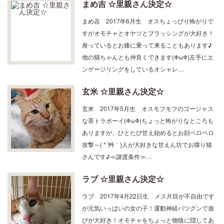
まめ吉 ☆里親さん決定☆
まめ吉 2017年6月生 オスちょっぴり怖がりで
すがオモチャとオヤツとブラッシングが大好き！
座っているとお膝に乗って来ることもあります♪
他の猫ちゃんとも仲良くできます(ΦωΦ)左手にエ
ンゲージリングをしているオシャレ…
玄米 ☆里親さん決定☆
玄米 2017年5月生 オスモフモフのゴージャス
な茶トラボーイ(ΦωΦ)ちょっと怖がりなところも
ありますが、ひとたび甘え始めるとお顔ベロベロ
攻撃～( *´艸｀)人が大好きな甘えん坊でお喋り猫
さんです♪≪譲渡条件≫…
ラブ ☆里親さん決定☆
ラブ 2017年4月22日生 メス片目が不自由です
が元気いっぱいの女の子！運動神経バツグンで遊
びが大好き！オモチャをちょっと物陰に隠してあ