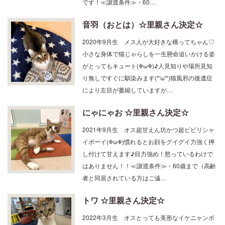
です！≪譲渡条件≫・60…
音羽（おとは）☆里親さん決定☆
2020年9月生 メス人が大好きな構ってちゃん♡
小さな身体で猫じゃらしを一生懸命追いかける姿
がとってもキュート(ΦωΦ)♪人見知りや場所見知
り無しですぐに馴染みます(*'ω'*)猫風邪の後遺症
により左目が萎縮していますが…
にゃにゃお ☆里親さん決定☆
2021年9月生 オス超甘えん坊かつ超ビビリシャ
イボーイ(ΦωΦ)慣れるとお顔をグイグイ力強く押
し付けて甘えます♪目力強め！怒っているわけで
はありません！！≪譲渡条件≫・60歳まで（高齢
者と同居されている方はご遠…
トワ ☆里親さん決定☆
2022年3月生 オスとっても美形なイケニャンボ