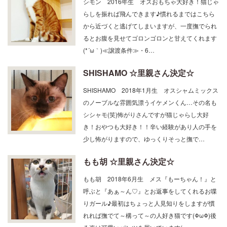
シモン 2016年生 オスおもちゃ大好き！猫じゃ
らしを振れば飛んできます♪慣れるまではこちら
から近づくと逃げてしまいますが、一度撫でられ
るとお腹を見せてゴロンゴロンと甘えてくれます
(*´ω｀)≪譲渡条件≫・6…
SHISHAMO ☆里親さん決定☆
SHISHAMO 2018年1月生 オスシャムミックス
のノーブルな雰囲気漂うイケメンくん…その名も
シシャモ(笑)怖がりさんですが猫じゃらし大好
き！おやつも大好き！！辛い経験があり人の手を
少し怖がりますので、ゆっくりそっと撫で…
もも胡 ☆里親さん決定☆
もも胡 2018年6月生 メス『もーちゃん！』と
呼ぶと『あぁ～ん♡』とお返事をしてくれるお喋
りガール♪最初はちょっと人見知りをしますが慣
れれば撫でて～構って～の人好き猫です(ΦωΦ)後