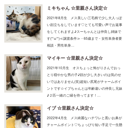
ミキちゃん ☆里親さん決定☆
2021年8月生 メス美しい三毛柄で少し大人っぽ
い顔立ちをしています♡とても可愛い声でお返事
をしてくれますよ♪スーちゃんとは仲良し姉妹で
す(*’ω’*)≪譲渡条件≫・65歳まで・女性単身者要
相談・男性単身…
マイキー ☆里親さん決定☆
2021年10月生 オスちょっと怖がりさんでおっ
とり穏やかな男の子♪顔が少し大きいのは気のせ
いではありません(笑)超短い尻尾がチャームポイ
ントです☆イブちゃんとは年齢違いの仲良し兄妹
♪２匹一緒のご縁を待ってます！…
イブ ☆里親さん決定☆
2022年4月生 メス綺麗なハチワレと黒いお鼻が
チャームポイント♡ちょっぴり短い手足で一生懸