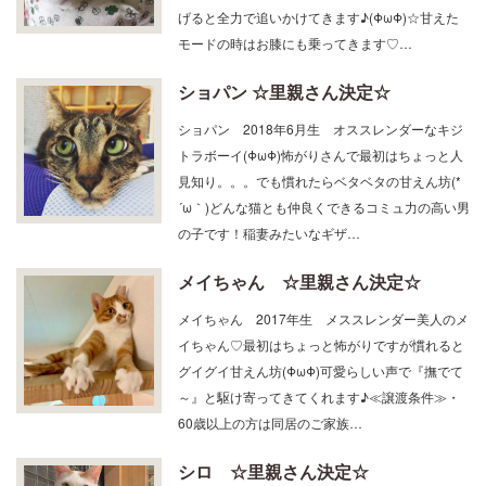
げると全力で追いかけてきます♪(ΦωΦ)☆甘えた
モードの時はお膝にも乗ってきます♡…
ショパン ☆里親さん決定☆
ショパン 2018年6月生 オススレンダーなキジ
トラボーイ(ΦωΦ)怖がりさんで最初はちょっと人
見知り。。。でも慣れたらベタベタの甘えん坊(*
´ω｀)どんな猫とも仲良くできるコミュ力の高い男
の子です！稲妻みたいなギザ…
メイちゃん ☆里親さん決定☆
メイちゃん 2017年生 メススレンダー美人のメ
イちゃん♡最初はちょっと怖がりですが慣れると
グイグイ甘えん坊(ΦωΦ)可愛らしい声で『撫でて
～』と駆け寄ってきてくれます♪≪譲渡条件≫・
60歳以上の方は同居のご家族…
シロ ☆里親さん決定☆