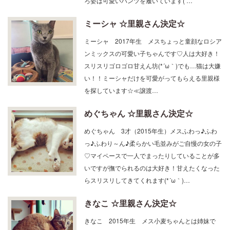
ろ姿は可愛いパンツを履いています( …
ミーシャ ☆里親さん決定☆
ミーシャ 2017年生 メスちょっと童顔なロシア
ンミックスの可愛い子ちゃんです♡人は大好き！
スリスリゴロゴロ甘えん坊(*´ω｀)でも…猫は大嫌
い！！ミーシャだけを可愛がってもらえる里親様
を探しています☆≪譲渡…
めぐちゃん ☆里親さん決定☆
めぐちゃん 3才（2015年生）メスふわっ♪ふわ
っ♪ふわり～ん♪柔らかい毛並みがご自慢の女の子
♡マイペースで一人でまったりしていることが多
いですが撫でられるのは大好き！甘えたくなった
らスリスリしてきてくれます(*´ω｀)…
きなこ ☆里親さん決定☆
きなこ 2015年生 メス小麦ちゃんとは姉妹で