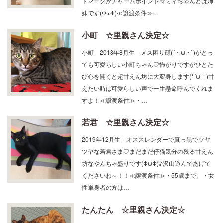
トマークがチャームポイント☆ミィちゃんとは姉
妹です(ΦωΦ)≪譲渡条件≫…
小町 ☆里親さん決定☆
小町 2018年8月生 メス困り顔(´・ω・`)がとっ
ても可愛らしい小町ちゃん♡怖がりですがひとた
び心を開くと超甘えん坊に大変身します(*´ω｀)甘
えたい時は可愛らしい声で一生懸命呼んでくれま
すよ！≪譲渡条件≫・…
若君 ☆里親さん決定☆
2019年12月生 オススレンダーで真っ黒でツヤ
ツヤな若君さま♡まだまだ仔猫気分の残る甘えん
坊なやんちゃ盛りです(ΦωΦ)♪沢山遊んであげて
くださいね～！！≪譲渡条件≫・55歳まで。・女
性単身者の方は…
たんたん ☆里親さん決定☆