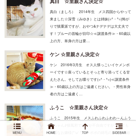
真白 ☆里親さん決定☆
真白（ましろ） 2014年生 メス四国からやって
来ました☆深雪（みゆき）とは姉妹(=^・^=)怖が
りで慎重派ですが、おやつ&ナデナデは大丈夫で
す！ブルーの首輪が目印☆≪譲渡条件≫・60歳以
上の方、単身の方は要…
ケン ☆里親さん決定☆
ケン 2016年3月生 オス人懐っこいイケメンボ
ーイです☆座っているとそっと寄り添ってくる甘
えたさん。そしてお喋りです(=^・^=)≪譲渡条件
≫・60歳以上の方はご遠慮ください。・男性単身
者の方はご遠慮く…
ふうこ ☆里親さん決定☆
ふうこ 2015年生 メスふわふわふわわ～んふう
こちゃん♪猫風邪で右目が不自由ですがとっても
MENU
HOME
TOP
SIDEBAR
綺麗なお嬢様(*‘ω‘ *)タンポポの綿毛のような繊細