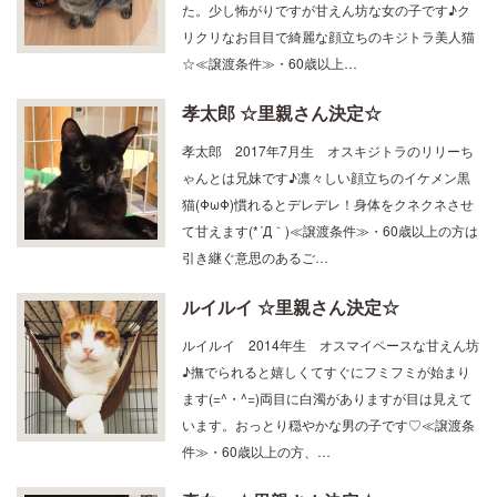
た。少し怖がりですが甘えん坊な女の子です♪ク
リクリなお目目で綺麗な顔立ちのキジトラ美人猫
☆≪譲渡条件≫・60歳以上…
孝太郎 ☆里親さん決定☆
孝太郎 2017年7月生 オスキジトラのリリーち
ゃんとは兄妹です♪凛々しい顔立ちのイケメン黒
猫(ΦωΦ)慣れるとデレデレ！身体をクネクネさせ
て甘えます(*´Д｀)≪譲渡条件≫・60歳以上の方は
引き継ぐ意思のあるご…
ルイルイ ☆里親さん決定☆
ルイルイ 2014年生 オスマイペースな甘えん坊
♪撫でられると嬉しくてすぐにフミフミが始まり
ます(=^・^=)両目に白濁がありますが目は見えて
います。おっとり穏やかな男の子です♡≪譲渡条
件≫・60歳以上の方、…