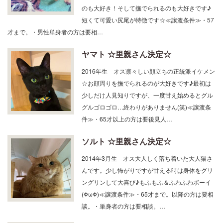
のも大好き！そして撫でられるのも大好きです♪
短くて可愛い尻尾が特徴です☆≪譲渡条件≫・57
才まで。・男性単身者の方は要相…
ヤマト ☆里親さん決定☆
2016年生 オス凛々しい顔立ちの正統派イケメン
☆お顔周りを撫でられるのが大好きです♪最初は
少しだけ人見知りですが、一度甘え始めるとグル
グルゴロゴロ…終わりがありません(笑)≪譲渡条
件≫・65才以上の方は要後見人…
ソルト ☆里親さん決定☆
2014年3月生 オス大人しく落ち着いた大人猫さ
んです。少し怖がりですが甘える時は身体をグリ
ングリンして大喜び♪もふもふ＆ふわふわボーイ
(ΦωΦ)≪譲渡条件≫・65才まで。以降の方は要相
談。・単身者の方は要相談。…