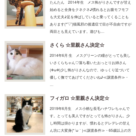
たんたん 2014年生 メス怖がりさんですが甘え
始めると全身をクネクネ♪慣れるとお腹モフモフ
も大丈夫♪足を伸ばしていると乗ってくることも
あります(*'▽')猫風邪の後遺症で目が不自由ですが
両目とも見えています。遊びも…
さくら ☆里親さん決定☆
2014年6月 生 メスグリーンの瞳がとっても美し
いさくらちゃん♡落ち着いたおっとりお姉さん
(ΦωΦ)少し怖がりさんなので、ゆっくり近づいて
優しく撫でてあげてくださいね♪≪譲渡条件≫・
…
フィガロ ☆里親さん決定☆
2019年6月生 メス小柄な長毛ハチワレちゃんで
す。とっても美人ですがとっても怖がりさん。少
し時間は掛かりますが、慣れるとデレデレの甘え
ん坊に大変身(*´ω｀)≪譲渡条件≫・65歳以上の方