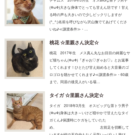
チャムス 2016年5月生 オスBIGな茶トラ男子
(ΦωΦ)大きな身体でとっても甘えん坊です！甘え
る時の声も大きいので少しビックリしますが
(^_^;)名前を呼びながら沢山撫でてあげてくださ
いね♪≪譲渡条件≫・…
桃花 ☆里親さん決定☆
桃花 2017年生 メス真ん丸なお目目の綺麗なサ
ビ猫ちゃん(ΦωΦ)『ぎゃお♡ぎゃお♡』とお返事
してくれます！ひとたび甘え始めると大音量のゴ
ロゴロを聴かせてくれます♪≪譲渡条件≫・60歳
まで。同居の後見人がいる場…
タイガ ☆里親さん決定☆
タイガ 2018年3月生 オスビッグな茶トラ男子
(ΦωΦ)身体は大き～いけど穏やかで甘えたなタイ
ガくん♪保護時にケガをしていたた
め、 左前足を切断して