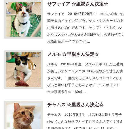
サファイア ☆里親さん決定☆
サファイア 2016年7月29日 生 オス小心者でお
調子者のイケメン♡ブランケットやスカートの中
に潜り込むのが好きです！そして・・・おやつ♪
おやつ♪おやつが大好き♪毎日何かしら笑わせてく
れる面白ボーイです(*'▽')…
メルモ ☆里親さん決定☆
メルモ 2018年4月生 メスハッキリした三毛柄
が美しいオンニャノコ(ΦωΦ)♡穏やかで甘えん坊
さんです。一度撫でるとスリスリゴロゴロ♪ちょ
びっと短いお手手とあんよがチャームポイント
☆≪譲渡条件≫・60歳…
チャムス ☆里親さん決定☆
チャムス 2016年5月生 オスBIGな茶トラ男子
(ΦωΦ)大きな身体でとっても甘えん坊です！甘え
る時の声も大きいので少しビックリしますが