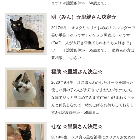
ます！≪譲渡条件≫・60歳まで。…
明（みん）☆里親さん決定☆
2017年生 オスクリクリのおめめ！スレンダーで
長い手足！そうです！イケメン黒猫ボーイです
(*’ω’*) 人が大好き♡撫でられるのも大好きです
♡ ≪譲渡条件≫・65歳まで。・単身者の方は
要相談。・小さい…
福助 ☆里親さん決定☆
2020年9月生 オスほんわかしたオーラを纏った
優しい男の子♪人が大好きで甘えたい時はつぶら
な瞳でジッと見つめてきます(*´ω｀)ひまわりちゃ
んと仲良しなので一緒のご縁をお待ちしておりま
す♪≪譲渡条件≫・58歳ま…
せな ☆里親さん決定☆
2019年生 メス真っ黒な被毛にクリクリおめめの