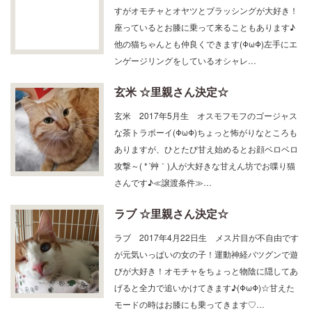
すがオモチャとオヤツとブラッシングが大好き！
座っているとお膝に乗って来ることもあります♪
他の猫ちゃんとも仲良くできます(ΦωΦ)左手にエ
ンゲージリングをしているオシャレ…
玄米 ☆里親さん決定☆
玄米 2017年5月生 オスモフモフのゴージャス
な茶トラボーイ(ΦωΦ)ちょっと怖がりなところも
ありますが、ひとたび甘え始めるとお顔ベロベロ
攻撃～( *´艸｀)人が大好きな甘えん坊でお喋り猫
さんです♪≪譲渡条件≫…
ラブ ☆里親さん決定☆
ラブ 2017年4月22日生 メス片目が不自由です
が元気いっぱいの女の子！運動神経バツグンで遊
びが大好き！オモチャをちょっと物陰に隠してあ
げると全力で追いかけてきます♪(ΦωΦ)☆甘えた
モードの時はお膝にも乗ってきます♡…