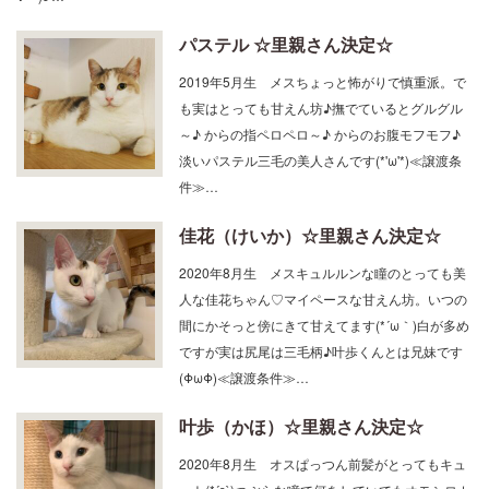
パステル ☆里親さん決定☆
2019年5月生 メスちょっと怖がりで慎重派。で
も実はとっても甘えん坊♪撫でているとグルグル
～♪ からの指ペロペロ～♪ からのお腹モフモフ♪
淡いパステル三毛の美人さんです(*'ω'*)≪譲渡条
件≫…
佳花（けいか）☆里親さん決定☆
2020年8月生 メスキュルルンな瞳のとっても美
人な佳花ちゃん♡マイペースな甘えん坊。いつの
間にかそっと傍にきて甘えてます(*´ω｀)白が多め
ですが実は尻尾は三毛柄♪叶歩くんとは兄妹です
(ΦωΦ)≪譲渡条件≫…
叶歩（かほ）☆里親さん決定☆
2020年8月生 オスぱっつん前髪がとってもキュ
ート(*´з`)つぶらな瞳で何をしていてもオモシロカ