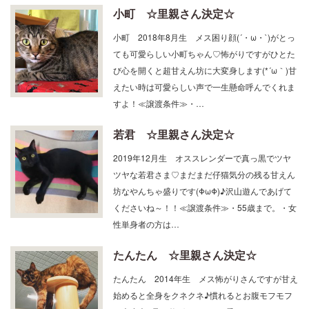
小町 ☆里親さん決定☆
小町 2018年8月生 メス困り顔(´・ω・`)がとっ
ても可愛らしい小町ちゃん♡怖がりですがひとた
び心を開くと超甘えん坊に大変身します(*´ω｀)甘
えたい時は可愛らしい声で一生懸命呼んでくれま
すよ！≪譲渡条件≫・…
若君 ☆里親さん決定☆
2019年12月生 オススレンダーで真っ黒でツヤ
ツヤな若君さま♡まだまだ仔猫気分の残る甘えん
坊なやんちゃ盛りです(ΦωΦ)♪沢山遊んであげて
くださいね～！！≪譲渡条件≫・55歳まで。・女
性単身者の方は…
たんたん ☆里親さん決定☆
たんたん 2014年生 メス怖がりさんですが甘え
始めると全身をクネクネ♪慣れるとお腹モフモフ
も大丈夫♪足を伸ばしていると乗ってくることも