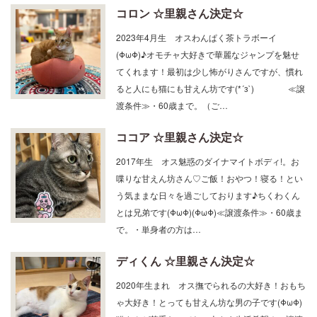
コロン ☆里親さん決定☆
2023年4月生 オスわんぱく茶トラボーイ
(ΦωΦ)♪オモチャ大好きで華麗なジャンプを魅せ
てくれます！最初は少し怖がりさんですが、慣れ
ると人にも猫にも甘えん坊です(*´з`) ≪譲
渡条件≫・60歳まで。（ご…
ココア ☆里親さん決定☆
2017年生 オス魅惑のダイナマイトボディ!。お
喋りな甘えん坊さん♡ご飯！おやつ！寝る！とい
う気ままな日々を過ごしております♪ちくわくん
とは兄弟です(ΦωΦ)(ΦωΦ)≪譲渡条件≫・60歳ま
で。・単身者の方は…
ディくん ☆里親さん決定☆
2020年生まれ オス撫でられるの大好き！おもち
ゃ大好き！とっても甘えん坊な男の子です(ΦωΦ)
猫さんが苦手なのでお一人さま生活希望☆≪譲渡