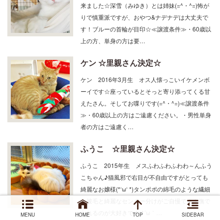
来ました☆深雪（みゆき）とは姉妹(=^・^=)怖が
りで慎重派ですが、おやつ&ナデナデは大丈夫で
す！ブルーの首輪が目印☆≪譲渡条件≫・60歳以
上の方、単身の方は要…
ケン ☆里親さん決定☆
ケン 2016年3月生 オス人懐っこいイケメンボ
ーイです☆座っているとそっと寄り添ってくる甘
えたさん。そしてお喋りです(=^・^=)≪譲渡条件
≫・60歳以上の方はご遠慮ください。・男性単身
者の方はご遠慮く…
ふうこ ☆里親さん決定☆
ふうこ 2015年生 メスふわふわふわわ～んふう
こちゃん♪猫風邪で右目が不自由ですがとっても
綺麗なお嬢様(*‘ω‘ *)タンポポの綿毛のような繊細
な被毛と綺麗なセンター分けがご自慢です！撫で
られるのが大好きです(*´ω｀…
MENU
HOME
TOP
SIDEBAR