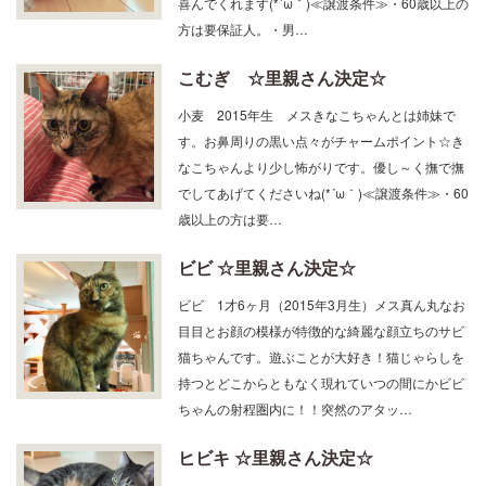
方は要保証人。・男…
こむぎ ☆里親さん決定☆
小麦 2015年生 メスきなこちゃんとは姉妹で
す。お鼻周りの黒い点々がチャームポイント☆き
なこちゃんより少し怖がりです。優し～く撫で撫
でしてあげてくださいね(*´ω｀)≪譲渡条件≫・60
歳以上の方は要…
ビビ ☆里親さん決定☆
ビビ 1才6ヶ月（2015年3月生）メス真ん丸なお
目目とお顔の模様が特徴的な綺麗な顔立ちのサビ
猫ちゃんです。遊ぶことが大好き！猫じゃらしを
持つとどこからともなく現れていつの間にかビビ
ちゃんの射程圏内に！！突然のアタッ…
ヒビキ ☆里親さん決定☆