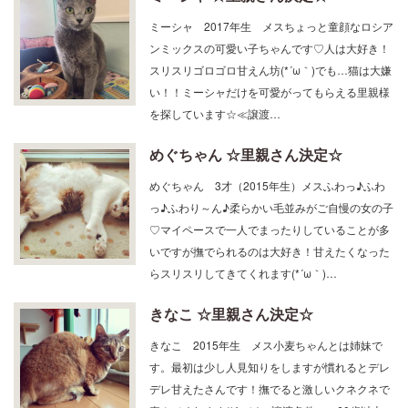
ミーシャ 2017年生 メスちょっと童顔なロシア
ンミックスの可愛い子ちゃんです♡人は大好き！
スリスリゴロゴロ甘えん坊(*´ω｀)でも…猫は大嫌
い！！ミーシャだけを可愛がってもらえる里親様
を探しています☆≪譲渡…
めぐちゃん ☆里親さん決定☆
めぐちゃん 3才（2015年生）メスふわっ♪ふわ
っ♪ふわり～ん♪柔らかい毛並みがご自慢の女の子
♡マイペースで一人でまったりしていることが多
いですが撫でられるのは大好き！甘えたくなった
らスリスリしてきてくれます(*´ω｀)…
きなこ ☆里親さん決定☆
きなこ 2015年生 メス小麦ちゃんとは姉妹で
す。最初は少し人見知りをしますが慣れるとデレ
デレ甘えたさんです！撫でると激しいクネクネで
喜んでくれます(*´ω｀)≪譲渡条件≫・60歳以上の