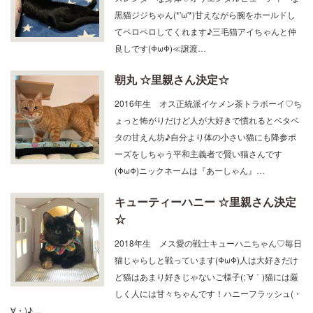
黒猫ジジちゃん(*'ω'*)甘えながら腕をホールドし
てペロペロしてくれます♪三毛猫アイちゃんと仲
良しです(ΦωΦ)≪譲渡…
朝丸 ☆里親さん決定☆
2016年生 オス正統派イケメン茶トラボーイ♡ち
ょっと怖がりだけど人が大好きで慣れるとベタベ
タの甘えん坊♪自分より体の小さい猫にも降参ポ
ーズをしちゃう平和主義者で賢い猫さんです
(ΦωΦ)ニックネームは『あーしゃん』…
キューティーハニー ☆里親さん決定
☆
2018年生 メス愛の戦士キューハニちゃん♡毎日
猫じゃらしと戦っています(ΦωΦ)人は大好きだけ
ど猫はあまり好きじゃないご様子(;´∀｀)猫には厳
しく人には甘々ちゃんです！ハニーフラッシュ(・
∀・)♪…