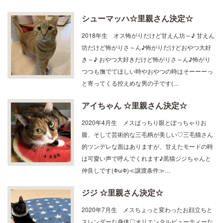
シューマッハ☆里親さん決定☆
2018年生 オス怖がりだけど甘えん坊～♪ 甘えん
坊だけど怖がりさ～ん♪怖がりだけどおやつ大好
き～♪ おやつ大好きだけど怖がりさ～ん♪怖がり
つつも撫でてほしい時やおやつの時はそーーーっ
と寄ってくる控えめな男の子です(…
アイちゃん ☆里親さん決定☆
2020年4月生 メスぱっちり眼とぽっちゃりお
腹、そして芸術的な三毛柄が美しい♡三毛猫さん
的ツンデレな面はありますが、甘えたモードの時
は可愛い声で呼んでくれます♪黒猫ジジちゃんと
仲良しです(ΦωΦ)≪譲渡条件≫…
ジジ ☆里親さん決定☆
2020年7月生 メスちょっと変わったお顔立ちと
スレンダーな身体♡オリエンタルビューティーな