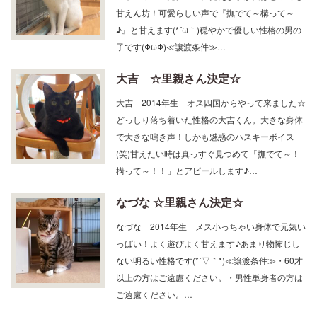
甘えん坊！可愛らしい声で『撫でて～構って～
♪』と甘えます(*´ω｀)穏やかで優しい性格の男の
子です(ΦωΦ)≪譲渡条件≫…
大吉 ☆里親さん決定☆
大吉 2014年生 オス四国からやって来ました☆
どっしり落ち着いた性格の大吉くん。大きな身体
で大きな鳴き声！しかも魅惑のハスキーボイス
(笑)甘えたい時は真っすぐ見つめて「撫でて～！
構って～！！」とアピールします♪…
なづな ☆里親さん決定☆
なづな 2014年生 メス小っちゃい身体で元気い
っぱい！よく遊びよく甘えます♪あまり物怖じし
ない明るい性格です(*´▽｀*)≪譲渡条件≫・60才
以上の方はご遠慮ください。・男性単身者の方は
ご遠慮ください。…