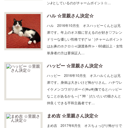
ン♪としているのがチャームポイント☆…
ハル ☆里親さん決定☆
ハル 2016年10月生 オスハッピーくんとは兄
弟です。年上のオス猫に甘えるのが好き♡フレン
ドリーな優しい性格です(*´ω｀)チャームポイント
はお鼻のホクロ☆≪譲渡条件≫・60歳以上・女性
単身者の方は要保証人…
ハッピー ☆里親さん決定☆
ハッピー 2016年10月生 オスハルくんとは兄
弟です。身体は大きいけど怖がりさん。ハチワレ
イケメンコワガリボーイ(ΦωΦ)撫でるとハッピー
なことがあるかも～( *´艸｀)だいたいの猫さんと
仲良くできる平和主義者です…
まめ吉 ☆里親さん決定☆
まめ吉 2017年6月生 オスちょっぴり怖がりで