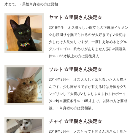
才まで。・男性単身者の方は要相…
ヤマト ☆里親さん決定☆
2016年生 オス凛々しい顔立ちの正統派イケメン
☆お顔周りを撫でられるのが大好きです♪最初は
少しだけ人見知りですが、一度甘え始めるとグル
グルゴロゴロ…終わりがありません(笑)≪譲渡条
件≫・65才以上の方は要後見人…
ソルト ☆里親さん決定☆
2014年3月生 オス大人しく落ち着いた大人猫さ
んです。少し怖がりですが甘える時は身体をグリ
ングリンして大喜び♪もふもふ＆ふわふわボーイ
(ΦωΦ)≪譲渡条件≫・65才まで。以降の方は要相
談。・単身者の方は要相談。…
チャイ ☆里親さん決定☆
2019年5月生 メスとっても甘えん坊さん！見た