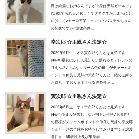
目は綺麗なお姉さんですが中身は天然ガールです
(笑)撫でられると嬉しくてクネクネが止まらにゃ
い(ΦωΦ)♪カーロ卒業ニャンコ・パステルちゃん
の姉妹です♪≪譲渡条件…
幸次郎 ☆里親さん決定☆
2020年6月生 オス寅次郎くんとは兄弟です
(ΦωΦ)最初は少し人見知り。慣れるとデレデレの
甘えん坊♪上品なクリーム色の被毛がチャームポ
イント☆仲良し兄妹の寅次郎くんと一緒のご縁を
お待ちしております！≪譲渡条件≫…
寅次郎 ☆里親さん決定☆
2020年6月生 オス幸次郎くんとは兄弟です
(ΦωΦ)あまり物怖じしない明るい性格♪お鼻周り
の模様がチャームポイント☆仲良し兄妹の幸次郎
くんと一緒のご縁をお待ちしております！≪譲渡
条件≫・65歳以上及び単身者…