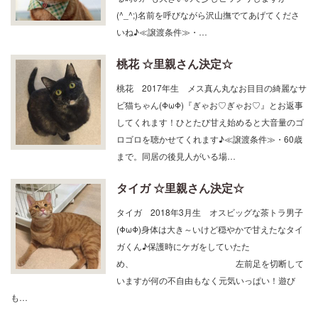
(^_^;)名前を呼びながら沢山撫でてあげてくださ
いね♪≪譲渡条件≫・…
桃花 ☆里親さん決定☆
桃花 2017年生 メス真ん丸なお目目の綺麗なサ
ビ猫ちゃん(ΦωΦ)『ぎゃお♡ぎゃお♡』とお返事
してくれます！ひとたび甘え始めると大音量のゴ
ロゴロを聴かせてくれます♪≪譲渡条件≫・60歳
まで。同居の後見人がいる場…
タイガ ☆里親さん決定☆
タイガ 2018年3月生 オスビッグな茶トラ男子
(ΦωΦ)身体は大き～いけど穏やかで甘えたなタイ
ガくん♪保護時にケガをしていたた
め、 左前足を切断して
いますが何の不自由もなく元気いっぱい！遊び
も…