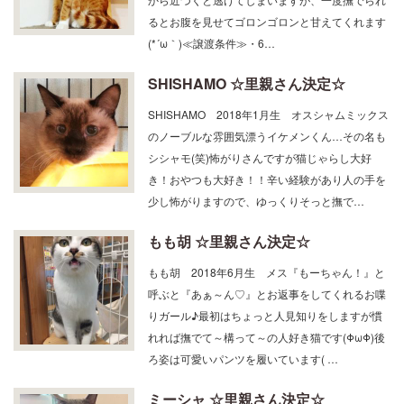
るとお腹を見せてゴロンゴロンと甘えてくれます
(*´ω｀)≪譲渡条件≫・6…
SHISHAMO ☆里親さん決定☆
SHISHAMO 2018年1月生 オスシャムミックス
のノーブルな雰囲気漂うイケメンくん…その名も
シシャモ(笑)怖がりさんですが猫じゃらし大好
き！おやつも大好き！！辛い経験があり人の手を
少し怖がりますので、ゆっくりそっと撫で…
もも胡 ☆里親さん決定☆
もも胡 2018年6月生 メス『もーちゃん！』と
呼ぶと『あぁ～ん♡』とお返事をしてくれるお喋
りガール♪最初はちょっと人見知りをしますが慣
れれば撫でて～構って～の人好き猫です(ΦωΦ)後
ろ姿は可愛いパンツを履いています( …
ミーシャ ☆里親さん決定☆