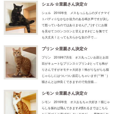
シェル ☆里親さん決定☆
シェル 2016年生 メスもっふもふのダイナマイ
トバディ☆なかなか迫力のある鳴き声ですが決し
て怒っているのではありません(^_^;)すぐにお腹
を見せてコロンコロンと甘えます♪どこを撫でて
も大丈夫！とっても大らかな女の子で…
プリン ☆里親さん決定☆
プリン 2018年7月生 オス丸っこいお顔とお目
目がキュートなプリンス☆プリン♪とっても怖が
りさんですがオモチャ大好き！怖がりながらも猫
じゃらしにはついつい反応しちゃいます( *´艸｀)
猫さんとは仲良くできますので先住猫…
シモン ☆里親さん決定☆
シモン 2016年生 オスおもちゃ大好き！猫じゃ
らしを振れば飛んできます♪慣れるまではこちら
から近づくと逃げてしまいますが、一度撫でられ