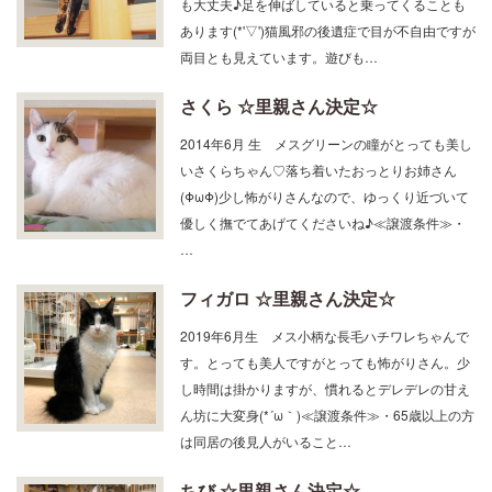
あります(*'▽')猫風邪の後遺症で目が不自由ですが
両目とも見えています。遊びも…
さくら ☆里親さん決定☆
2014年6月 生 メスグリーンの瞳がとっても美し
いさくらちゃん♡落ち着いたおっとりお姉さん
(ΦωΦ)少し怖がりさんなので、ゆっくり近づいて
優しく撫でてあげてくださいね♪≪譲渡条件≫・
…
フィガロ ☆里親さん決定☆
2019年6月生 メス小柄な長毛ハチワレちゃんで
す。とっても美人ですがとっても怖がりさん。少
し時間は掛かりますが、慣れるとデレデレの甘え
ん坊に大変身(*´ω｀)≪譲渡条件≫・65歳以上の方
は同居の後見人がいること…
ちび ☆里親さん決定☆