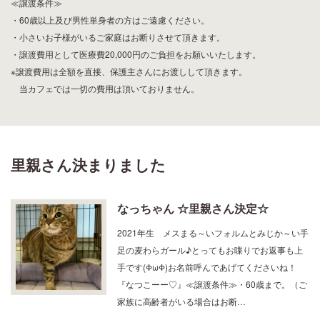
・60歳以上及び男性単身者の方はご遠慮ください。
・小さいお子様がいるご家庭はお断りさせて頂きます。
・譲渡費用として医療費20,000円のご負担をお願いいたします。
※譲渡費用は全額を直接、保護主さんにお渡しして頂きます。
当カフェでは一切の費用は頂いておりません。
里親さん決まりました
なっちゃん ☆里親さん決定☆
2021年生 メスまる～いフォルムとみじか～い手
足の麦わらガール♪とってもお喋りでお返事も上
手です(ΦωΦ)お名前呼んであげてくださいね！
『なつこーー♡』≪譲渡条件≫・60歳まで。（ご
家族に高齢者がいる場合はお断…