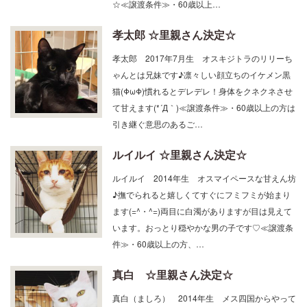
孝太郎 ☆里親さん決定☆
孝太郎 2017年7月生 オスキジトラのリリーち
ゃんとは兄妹です♪凛々しい顔立ちのイケメン黒
猫(ΦωΦ)慣れるとデレデレ！身体をクネクネさせ
て甘えます(*´Д｀)≪譲渡条件≫・60歳以上の方は
引き継ぐ意思のあるご…
ルイルイ ☆里親さん決定☆
ルイルイ 2014年生 オスマイペースな甘えん坊
♪撫でられると嬉しくてすぐにフミフミが始まり
ます(=^・^=)両目に白濁がありますが目は見えて
います。おっとり穏やかな男の子です♡≪譲渡条
件≫・60歳以上の方、…
真白 ☆里親さん決定☆
真白（ましろ） 2014年生 メス四国からやって