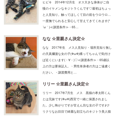
ヒビキ 2014年12月生 オス大きな身体がご自
慢のイケメンなキジトラくんです♡最初はちょっ
と人見知り。触ってほしくて目の前をウロウロ…
一度撫でられると安心して甘えてきてくれます(*
´ω｀)≪譲渡条件≫・65…
なな ☆里親さん決定☆
なな 2017年生 メス人見知り・場所見知り無し
の天真爛漫な女の子(ΦωΦ)構ってちゃんで気付け
ば近くにいます(・∀・)♡≪譲渡条件≫・65歳以
上の方は要保証人。・男性単身者の方はご遠慮く
ださい。・譲渡費用と…
リリー ☆里親さん決定☆
リリー 2017年7月生 メス 黒猫の孝太郎くん
とは兄妹です(ΦωΦ)西宮で一緒に保護されまし
た。少し怖がりですが甘えん坊な女の子です♪ク
リクリなお目目で綺麗な顔立ちのキジトラ美人猫
☆≪譲渡条件≫・60歳以上…