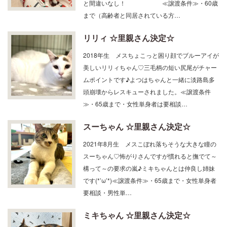
まで（高齢者と同居されている方…
リリィ ☆里親さん決定☆
2018年生 メスちょこっと困り顔でブルーアイが
美しいリリィちゃん♡三毛柄の短い尻尾がチャー
ムポイントです♪よつはちゃんと一緒に淡路島多
頭崩壊からレスキューされました。≪譲渡条件
≫・65歳まで・女性単身者は要相談…
スーちゃん ☆里親さん決定☆
2021年8月生 メスこぼれ落ちそうな大きな瞳の
スーちゃん♡怖がりさんですが慣れると撫でて～
構って～の要求の嵐♪ミキちゃんとは仲良し姉妹
です(*’ω’*)≪譲渡条件≫・65歳まで・女性単身者
要相談・男性単…
ミキちゃん ☆里親さん決定☆