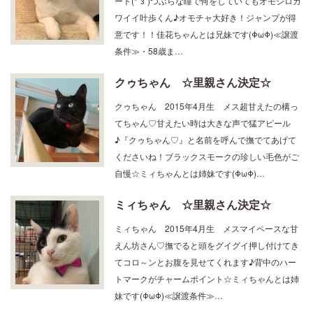
ワイイ叶歩くん♪オモチャ大好き！ジャンプが得
意です！！佳花ちゃんとは兄妹です(ΦωΦ)≪譲渡
条件≫・58歳ま…
クゥちゃん ☆里親さん決定☆
クゥちゃん 2015年4月生 メス超甘えたの構っ
てちゃん♡甘えたい時は大きな声で猛アピール
♪『クゥちゃん♡』と名前を呼んで撫でてあげて
くださいね！ブラックスモークの珍しい毛色がご
自慢☆ミィちゃんとは姉妹です(ΦωΦ)…
ミィちゃん ☆里親さん決定☆
ミィちゃん 2015年4月生 メスマイペースな甘
えん坊さん♡撫でると頭をグイグイ押し付けてき
てコロ～ンとお腹を見せてくれます♪背中のハー
トマークがチャームポイント☆ミィちゃんとは姉
妹です(ΦωΦ)≪譲渡条件≫…