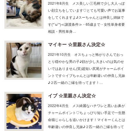
2021年8月生 メス美しい三毛柄で少し大人っぽ
い顔立ちをしています♡とても可愛い声でお返事
をしてくれますよ♪スーちゃんとは仲良し姉妹で
す(*’ω’*)≪譲渡条件≫・65歳まで・女性単身者要
相談・男性単身…
マイキー ☆里親さん決定☆
2021年10月生 オスちょっと怖がりさんでおっ
とり穏やかな男の子♪顔が少し大きいのは気のせ
いではありません(笑)超短い尻尾がチャームポイ
ントです☆イブちゃんとは年齢違いの仲良し兄妹
♪２匹一緒のご縁を待ってます！…
イブ ☆里親さん決定☆
2022年4月生 メス綺麗なハチワレと黒いお鼻が
チャームポイント♡ちょっぴり短い手足で一生懸
命猫じゃらしを追いかけます！マイキーくんとは
年齢違いの仲良し兄妹♪２匹一緒のご縁を待って