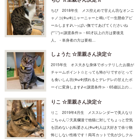
ちび 2018年生 メス控えめで甘えん坊なオンニ
ャノコ(ΦωΦ)ニャーニャーと鳴いて一生懸命アピ
ールします♪いっぱい撫でてあげてくださいね
(*'▽')≪譲渡条件≫・60才以上の方は要後見
人。・単身者の方は要相…
しょうた ☆里親さん決定☆
2015年生 オス大きな身体でポッテリしたお腹が
チャームポイント☆とっても怖がりですがとって
も食いしん坊(ΦωΦ)慣れるとデレデレの甘えたボ
ーイに変身します♪≪譲渡条件≫・65歳以上の…
りこ ☆里親さん決定☆
りこ 2019年4月生 メススレンダーで美人なり
こちゃん♡天真爛漫で他猫に対してちょっと空気
を読めないお転婆さん(ΦωΦ)人は大好きで余り物
怖じしない性格です！両耳カットで先が少しクル