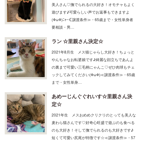
美人さん♡撫でられるの大好き！オモチャもよく
遊びます♪可愛らしい声でお返事もできますよ
(ΦωΦ)ﾆｬｰ≪譲渡条件≫・65歳まで・女性単身者
要相談・男…
ラン ☆里親さん決定☆
2021年8月生 メス猫じゃらし大好き！ちょっと
やんちゃなお転婆娘です♪綺麗な顔立ちであんよ
の裏まで可愛い三毛柄にゃんこ♡ぜひ肉球もチェ
ックしてみてください(ΦωΦ)≪譲渡条件≫・65歳
まで・女性単身…
あめーじんぐぐれいす☆里親さん決
定☆
2021年生 メスおめめクリクリのとっても美人な
麦わら猫さんです♡好奇心旺盛で遊ぶのも食べる
のも大好き！そして撫でられるのも大好きです♪
短くて可愛い尻尾が特徴です☆≪譲渡条件≫・57