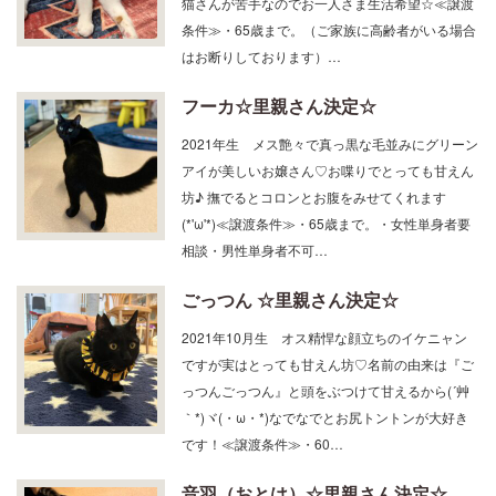
条件≫・65歳まで。（ご家族に高齢者がいる場合
はお断りしております）…
フーカ☆里親さん決定☆
2021年生 メス艶々で真っ黒な毛並みにグリーン
アイが美しいお嬢さん♡お喋りでとっても甘えん
坊♪ 撫でるとコロンとお腹をみせてくれます
(*'ω'*)≪譲渡条件≫・65歳まで。・女性単身者要
相談・男性単身者不可…
ごっつん ☆里親さん決定☆
2021年10月生 オス精悍な顔立ちのイケニャン
ですが実はとっても甘えん坊♡名前の由来は『ご
っつんごっつん』と頭をぶつけて甘えるから(´艸
｀*)ヾ(・ω・*)なでなでとお尻トントンが大好き
です！≪譲渡条件≫・60…
音羽（おとは）☆里親さん決定☆