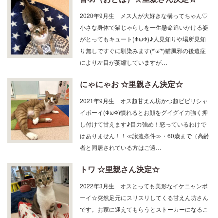
2020年9月生 メス人が大好きな構ってちゃん♡
小さな身体で猫じゃらしを一生懸命追いかける姿
がとってもキュート(ΦωΦ)♪人見知りや場所見知
り無しですぐに馴染みます(*'ω'*)猫風邪の後遺症
により左目が萎縮していますが…
にゃにゃお ☆里親さん決定☆
2021年9月生 オス超甘えん坊かつ超ビビリシャ
イボーイ(ΦωΦ)慣れるとお顔をグイグイ力強く押
し付けて甘えます♪目力強め！怒っているわけで
はありません！！≪譲渡条件≫・60歳まで（高齢
者と同居されている方はご遠…
トワ ☆里親さん決定☆
2022年3月生 オスとっても美形なイケニャンボ
ーイ☆突然足元にスリスリしてくる甘えん坊さん
です。お家に迎えてもらうとストーカーになるこ
と間違いなし！ ≪譲渡条件≫・60歳