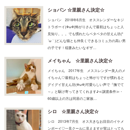
ショパン ☆里親さん決定☆
ショパン 2018年6月生 オススレンダーなキジ
トラボーイ(ΦωΦ)怖がりさんで最初はちょっと人
見知り。。。でも慣れたらベタベタの甘えん坊(*
´ω｀)どんな猫とも仲良くできるコミュ力の高い男
の子です！稲妻みたいなギザ…
メイちゃん ☆里親さん決定☆
メイちゃん 2017年生 メススレンダー美人のメ
イちゃん♡最初はちょっと怖がりですが慣れると
グイグイ甘えん坊(ΦωΦ)可愛らしい声で『撫でて
～』と駆け寄ってきてくれます♪≪譲渡条件≫・
60歳以上の方は同居のご家族…
シロ ☆里親さん決定☆
シロ 2013年7月生 オス大きなお目目のイケメ
ンボーイ♡一見クールに見えますが実はとっても