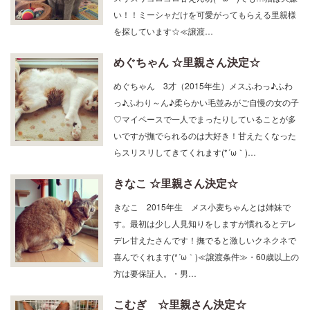
スリスリゴロゴロ甘えん坊(*´ω｀)でも…猫は大嫌
い！！ミーシャだけを可愛がってもらえる里親様
を探しています☆≪譲渡…
めぐちゃん ☆里親さん決定☆
めぐちゃん 3才（2015年生）メスふわっ♪ふわ
っ♪ふわり～ん♪柔らかい毛並みがご自慢の女の子
♡マイペースで一人でまったりしていることが多
いですが撫でられるのは大好き！甘えたくなった
らスリスリしてきてくれます(*´ω｀)…
きなこ ☆里親さん決定☆
きなこ 2015年生 メス小麦ちゃんとは姉妹で
す。最初は少し人見知りをしますが慣れるとデレ
デレ甘えたさんです！撫でると激しいクネクネで
喜んでくれます(*´ω｀)≪譲渡条件≫・60歳以上の
方は要保証人。・男…