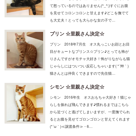
トバディ☆なかなか迫力のある鳴き声ですが決し
て怒っているのではありません(^_^;)すぐにお腹
を見せてコロンコロンと甘えます♪どこを撫でて
も大丈夫！とっても大らかな女の子で…
プリン ☆里親さん決定☆
プリン 2018年7月生 オス丸っこいお顔とお目
目がキュートなプリンス☆プリン♪とっても怖が
りさんですがオモチャ大好き！怖がりながらも猫
じゃらしにはついつい反応しちゃいます( *´艸｀)
猫さんとは仲良くできますので先住猫…
シモン ☆里親さん決定☆
シモン 2016年生 オスおもちゃ大好き！猫じゃ
らしを振れば飛んできます♪慣れるまではこちら
から近づくと逃げてしまいますが、一度撫でられ
るとお腹を見せてゴロンゴロンと甘えてくれます
(*´ω｀)≪譲渡条件≫・6…