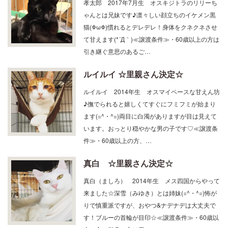
孝太郎 2017年7月生 オスキジトラのリリーち
ゃんとは兄妹です♪凛々しい顔立ちのイケメン黒
猫(ΦωΦ)慣れるとデレデレ！身体をクネクネさせ
て甘えます(*´Д｀)≪譲渡条件≫・60歳以上の方は
引き継ぐ意思のあるご…
ルイルイ ☆里親さん決定☆
ルイルイ 2014年生 オスマイペースな甘えん坊
♪撫でられると嬉しくてすぐにフミフミが始まり
ます(=^・^=)両目に白濁がありますが目は見えて
います。おっとり穏やかな男の子です♡≪譲渡条
件≫・60歳以上の方、…
真白 ☆里親さん決定☆
真白（ましろ） 2014年生 メス四国からやって
来ました☆深雪（みゆき）とは姉妹(=^・^=)怖が
りで慎重派ですが、おやつ&ナデナデは大丈夫で
す！ブルーの首輪が目印☆≪譲渡条件≫・60歳以