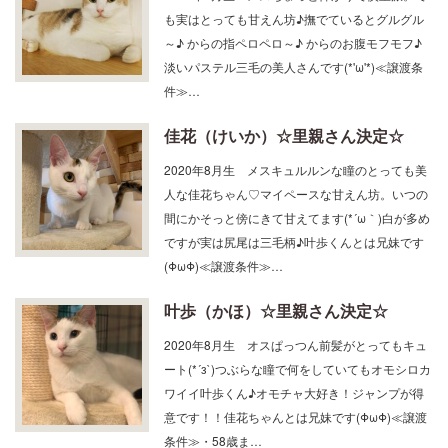
2019年5月生 メスちょっと怖がりで慎重派。で
も実はとっても甘えん坊♪撫でているとグルグル
～♪ からの指ペロペロ～♪ からのお腹モフモフ♪
淡いパステル三毛の美人さんです(*'ω'*)≪譲渡条
件≫…
佳花（けいか）☆里親さん決定☆
2020年8月生 メスキュルルンな瞳のとっても美
人な佳花ちゃん♡マイペースな甘えん坊。いつの
間にかそっと傍にきて甘えてます(*´ω｀)白が多め
ですが実は尻尾は三毛柄♪叶歩くんとは兄妹です
(ΦωΦ)≪譲渡条件≫…
叶歩（かほ）☆里親さん決定☆
2020年8月生 オスぱっつん前髪がとってもキュ
ート(*´з`)つぶらな瞳で何をしていてもオモシロカ
ワイイ叶歩くん♪オモチャ大好き！ジャンプが得
意です！！佳花ちゃんとは兄妹です(ΦωΦ)≪譲渡