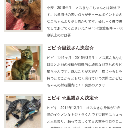
こむぎ ☆里親さん決定☆
小麦 2015年生 メスきなこちゃんとは姉妹で
す。お鼻周りの黒い点々がチャームポイント☆き
なこちゃんより少し怖がりです。優し～く撫で撫
でしてあげてくださいね(*´ω｀)≪譲渡条件≫・60
歳以上の方は要…
ビビ ☆里親さん決定☆
ビビ 1才6ヶ月（2015年3月生）メス真ん丸なお
目目とお顔の模様が特徴的な綺麗な顔立ちのサビ
猫ちゃんです。遊ぶことが大好き！猫じゃらしを
持つとどこからともなく現れていつの間にかビビ
ちゃんの射程圏内に！！突然のアタッ…
ヒビキ ☆里親さん決定☆
ヒビキ 2014年12月生 オス大きな身体がご自
慢のイケメンなキジトラくんです♡最初はちょっ
と人見知り。触ってほしくて目の前をウロウロ…