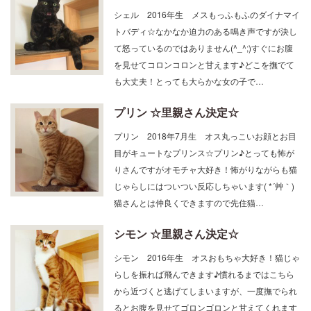
シェル 2016年生 メスもっふもふのダイナマイ
トバディ☆なかなか迫力のある鳴き声ですが決し
て怒っているのではありません(^_^;)すぐにお腹
を見せてコロンコロンと甘えます♪どこを撫でて
も大丈夫！とっても大らかな女の子で…
プリン ☆里親さん決定☆
プリン 2018年7月生 オス丸っこいお顔とお目
目がキュートなプリンス☆プリン♪とっても怖が
りさんですがオモチャ大好き！怖がりながらも猫
じゃらしにはついつい反応しちゃいます( *´艸｀)
猫さんとは仲良くできますので先住猫…
シモン ☆里親さん決定☆
シモン 2016年生 オスおもちゃ大好き！猫じゃ
らしを振れば飛んできます♪慣れるまではこちら
から近づくと逃げてしまいますが、一度撫でられ
るとお腹を見せてゴロンゴロンと甘えてくれます