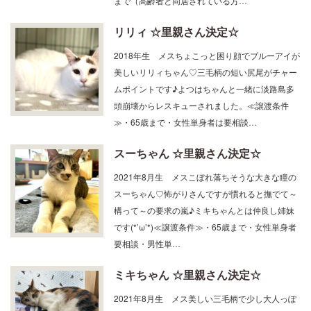
リリィ ☆里親さん決定☆
2018年生 メスちょこっと困り顔でブルーアイが
美しいリリィちゃん♡三毛柄の短い尻尾がチャー
ムポイントです♪よつはちゃんと一緒に淡路島多
頭崩壊からレスキューされました。≪譲渡条件
≫・65歳まで・女性単身者は要相談…
スーちゃん ☆里親さん決定☆
2021年8月生 メスこぼれ落ちそうな大きな瞳の
スーちゃん♡怖がりさんですが慣れると撫でて～
構って～の要求の嵐♪ミキちゃんとは仲良し姉妹
です(*’ω’*)≪譲渡条件≫・65歳まで・女性単身者
要相談・男性単…
ミキちゃん ☆里親さん決定☆
2021年8月生 メス美しい三毛柄で少し大人っぽ
い顔立ちをしています♡とても可愛い声でお返事