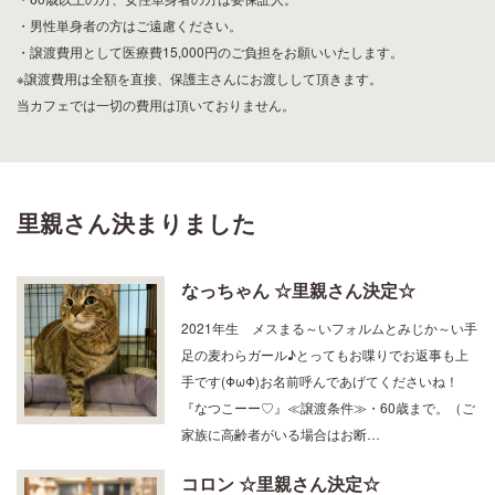
・男性単身者の方はご遠慮ください。
・譲渡費用として医療費15,000円のご負担をお願いいたします。
※譲渡費用は全額を直接、保護主さんにお渡しして頂きます。
当カフェでは一切の費用は頂いておりません。
里親さん決まりました
なっちゃん ☆里親さん決定☆
2021年生 メスまる～いフォルムとみじか～い手
足の麦わらガール♪とってもお喋りでお返事も上
手です(ΦωΦ)お名前呼んであげてくださいね！
『なつこーー♡』≪譲渡条件≫・60歳まで。（ご
家族に高齢者がいる場合はお断…
コロン ☆里親さん決定☆