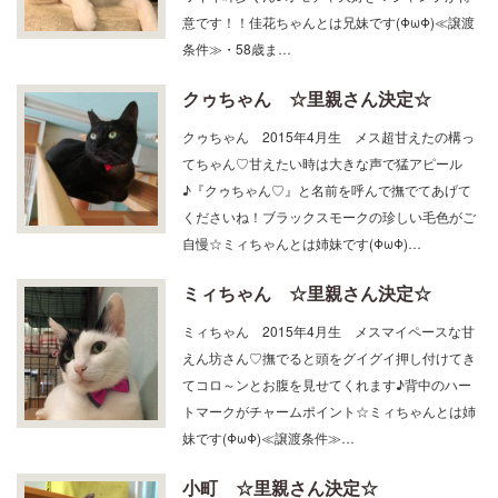
意です！！佳花ちゃんとは兄妹です(ΦωΦ)≪譲渡
条件≫・58歳ま…
クゥちゃん ☆里親さん決定☆
クゥちゃん 2015年4月生 メス超甘えたの構っ
てちゃん♡甘えたい時は大きな声で猛アピール
♪『クゥちゃん♡』と名前を呼んで撫でてあげて
くださいね！ブラックスモークの珍しい毛色がご
自慢☆ミィちゃんとは姉妹です(ΦωΦ)…
ミィちゃん ☆里親さん決定☆
ミィちゃん 2015年4月生 メスマイペースな甘
えん坊さん♡撫でると頭をグイグイ押し付けてき
てコロ～ンとお腹を見せてくれます♪背中のハー
トマークがチャームポイント☆ミィちゃんとは姉
妹です(ΦωΦ)≪譲渡条件≫…
小町 ☆里親さん決定☆