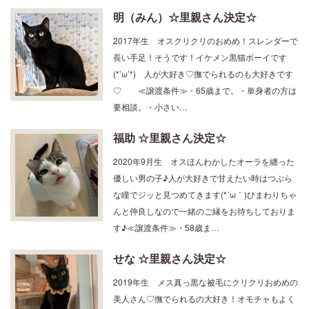
明（みん）☆里親さん決定☆
2017年生 オスクリクリのおめめ！スレンダーで
長い手足！そうです！イケメン黒猫ボーイです
(*’ω’*) 人が大好き♡撫でられるのも大好きです
♡ ≪譲渡条件≫・65歳まで。・単身者の方は
要相談。・小さい…
福助 ☆里親さん決定☆
2020年9月生 オスほんわかしたオーラを纏った
優しい男の子♪人が大好きで甘えたい時はつぶら
な瞳でジッと見つめてきます(*´ω｀)ひまわりちゃ
んと仲良しなので一緒のご縁をお待ちしておりま
す♪≪譲渡条件≫・58歳ま…
せな ☆里親さん決定☆
2019年生 メス真っ黒な被毛にクリクリおめめの
美人さん♡撫でられるの大好き！オモチャもよく
遊びます♪可愛らしい声でお返事もできますよ