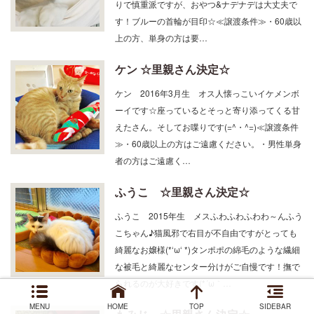
す！ブルーの首輪が目印☆≪譲渡条件≫・60歳以
上の方、単身の方は要…
ケン ☆里親さん決定☆
ケン 2016年3月生 オス人懐っこいイケメンボ
ーイです☆座っているとそっと寄り添ってくる甘
えたさん。そしてお喋りです(=^・^=)≪譲渡条件
≫・60歳以上の方はご遠慮ください。・男性単身
者の方はご遠慮く…
ふうこ ☆里親さん決定☆
ふうこ 2015年生 メスふわふわふわわ～んふう
こちゃん♪猫風邪で右目が不自由ですがとっても
綺麗なお嬢様(*‘ω‘ *)タンポポの綿毛のような繊細
な被毛と綺麗なセンター分けがご自慢です！撫で
られるのが大好きです(*´ω｀…
もみじ ☆里親さん決定☆
MENU
HOME
TOP
SIDEBAR