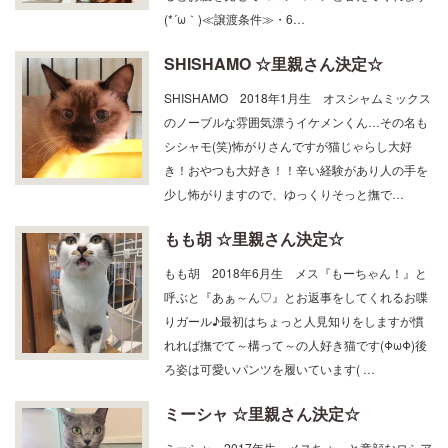
(*´ω｀)≪譲渡条件≫・6…
SHISHAMO ☆里親さん決定☆
SHISHAMO 2018年1月生 オスシャムミックス
のノーブルな雰囲気漂うイケメンくん…その名も
シシャモ(笑)怖がりさんですが猫じゃらし大好
き！おやつも大好き！！辛い経験があり人の手を
少し怖がりますので、ゆっくりそっと撫で…
もも胡 ☆里親さん決定☆
もも胡 2018年6月生 メス『もーちゃん！』と
呼ぶと『あぁ～ん♡』とお返事をしてくれるお喋
りガール♪最初はちょっと人見知りをしますが慣
れれば撫でて～構って～の人好き猫です(ΦωΦ)後
ろ姿は可愛いパンツを履いています( …
ミーシャ ☆里親さん決定☆
ミーシャ 2017年生 メスちょっと童顔なロシア