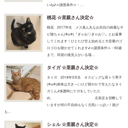
いね♪≪譲渡条件≫・…
桃花 ☆里親さん決定☆
桃花 2017年生 メス真ん丸なお目目の綺麗なサ
ビ猫ちゃん(ΦωΦ)『ぎゃお♡ぎゃお♡』とお返事
してくれます！ひとたび甘え始めると大音量のゴ
ロゴロを聴かせてくれます♪≪譲渡条件≫・60歳
まで。同居の後見人がいる場…
タイガ ☆里親さん決定☆
タイガ 2018年3月生 オスビッグな茶トラ男子
(ΦωΦ)身体は大き～いけど穏やかで甘えたなタイ
ガくん♪保護時にケガをしていたた
め、 左前足を切断して
いますが何の不自由もなく元気いっぱい！遊び
も…
シェル ☆里親さん決定☆