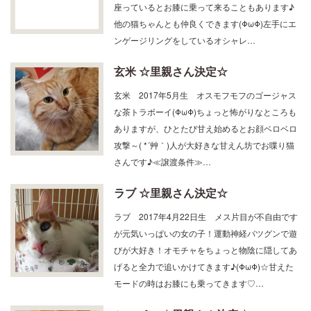
他の猫ちゃんとも仲良くできます(ΦωΦ)左手にエ
ンゲージリングをしているオシャレ…
玄米 ☆里親さん決定☆
玄米 2017年5月生 オスモフモフのゴージャス
な茶トラボーイ(ΦωΦ)ちょっと怖がりなところも
ありますが、ひとたび甘え始めるとお顔ベロベロ
攻撃～( *´艸｀)人が大好きな甘えん坊でお喋り猫
さんです♪≪譲渡条件≫…
ラブ ☆里親さん決定☆
ラブ 2017年4月22日生 メス片目が不自由です
が元気いっぱいの女の子！運動神経バツグンで遊
びが大好き！オモチャをちょっと物陰に隠してあ
げると全力で追いかけてきます♪(ΦωΦ)☆甘えた
モードの時はお膝にも乗ってきます♡…
ショパン ☆里親さん決定☆