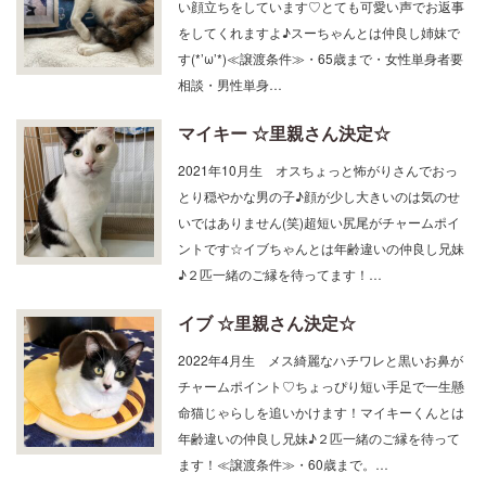
をしてくれますよ♪スーちゃんとは仲良し姉妹で
す(*’ω’*)≪譲渡条件≫・65歳まで・女性単身者要
相談・男性単身…
マイキー ☆里親さん決定☆
2021年10月生 オスちょっと怖がりさんでおっ
とり穏やかな男の子♪顔が少し大きいのは気のせ
いではありません(笑)超短い尻尾がチャームポイ
ントです☆イブちゃんとは年齢違いの仲良し兄妹
♪２匹一緒のご縁を待ってます！…
イブ ☆里親さん決定☆
2022年4月生 メス綺麗なハチワレと黒いお鼻が
チャームポイント♡ちょっぴり短い手足で一生懸
命猫じゃらしを追いかけます！マイキーくんとは
年齢違いの仲良し兄妹♪２匹一緒のご縁を待って
ます！≪譲渡条件≫・60歳まで。…