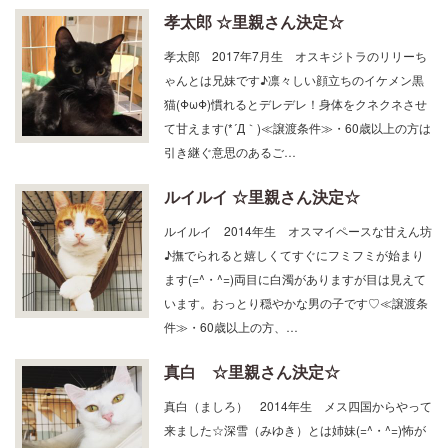
孝太郎 ☆里親さん決定☆
孝太郎 2017年7月生 オスキジトラのリリーち
ゃんとは兄妹です♪凛々しい顔立ちのイケメン黒
猫(ΦωΦ)慣れるとデレデレ！身体をクネクネさせ
て甘えます(*´Д｀)≪譲渡条件≫・60歳以上の方は
引き継ぐ意思のあるご…
ルイルイ ☆里親さん決定☆
ルイルイ 2014年生 オスマイペースな甘えん坊
♪撫でられると嬉しくてすぐにフミフミが始まり
ます(=^・^=)両目に白濁がありますが目は見えて
います。おっとり穏やかな男の子です♡≪譲渡条
件≫・60歳以上の方、…
真白 ☆里親さん決定☆
真白（ましろ） 2014年生 メス四国からやって
来ました☆深雪（みゆき）とは姉妹(=^・^=)怖が
りで慎重派ですが、おやつ&ナデナデは大丈夫で