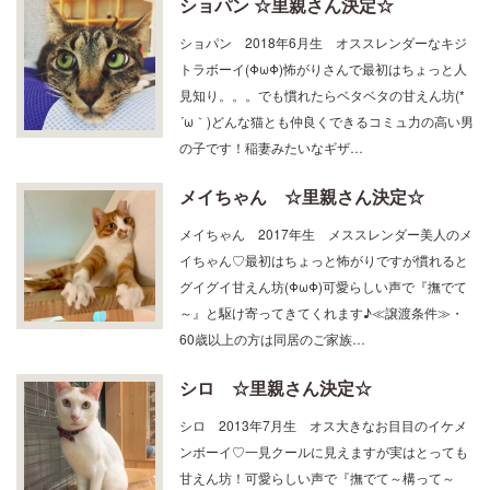
ショパン 2018年6月生 オススレンダーなキジ
トラボーイ(ΦωΦ)怖がりさんで最初はちょっと人
見知り。。。でも慣れたらベタベタの甘えん坊(*
´ω｀)どんな猫とも仲良くできるコミュ力の高い男
の子です！稲妻みたいなギザ…
メイちゃん ☆里親さん決定☆
メイちゃん 2017年生 メススレンダー美人のメ
イちゃん♡最初はちょっと怖がりですが慣れると
グイグイ甘えん坊(ΦωΦ)可愛らしい声で『撫でて
～』と駆け寄ってきてくれます♪≪譲渡条件≫・
60歳以上の方は同居のご家族…
シロ ☆里親さん決定☆
シロ 2013年7月生 オス大きなお目目のイケメ
ンボーイ♡一見クールに見えますが実はとっても
甘えん坊！可愛らしい声で『撫でて～構って～