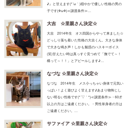
♪』と甘えます(*´ω｀)穏やかで優しい性格の男の
子です(ΦωΦ)≪譲渡条件≫…
大吉 ☆里親さん決定☆
大吉 2014年生 オス四国からやって来ました☆
どっしり落ち着いた性格の大吉くん。大きな身体
で大きな鳴き声！しかも魅惑のハスキーボイス
(笑)甘えたい時は真っすぐ見つめて「撫でて～！
構って～！！」とアピールします♪…
なづな ☆里親さん決定☆
なづな 2014年生 メス小っちゃい身体で元気い
っぱい！よく遊びよく甘えます♪あまり物怖じし
ない明るい性格です(*´▽｀*)≪譲渡条件≫・60才
以上の方はご遠慮ください。・男性単身者の方は
ご遠慮ください。…
サファイア ☆里親さん決定☆