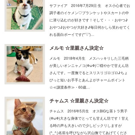
サファイア 2016年7月29日 生 オス小心者でお
調子者のイケメン♡ブランケットやスカートの中
に潜り込むのが好きです！そして・・・おやつ♪
おやつ♪おやつが大好き♪毎日何かしら笑わせてく
れる面白ボーイです(*'▽')…
メルモ ☆里親さん決定☆
メルモ 2018年4月生 メスハッキリした三毛柄
が美しいオンニャノコ(ΦωΦ)♡穏やかで甘えん坊
さんです。一度撫でるとスリスリゴロゴロ♪ちょ
びっと短いお手手とあんよがチャームポイント
☆≪譲渡条件≫・60歳…
チャムス ☆里親さん決定☆
チャムス 2016年5月生 オスBIGな茶トラ男子
(ΦωΦ)大きな身体でとっても甘えん坊です！甘え
る時の声も大きいので少しビックリしますが
(^_^;)名前を呼びながら沢山撫でてあげてくださ