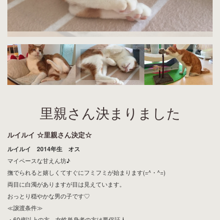
里親さん決まりました
ルイルイ ☆里親さん決定☆
ルイルイ 2014年生 オス
マイペースな甘えん坊♪
撫でられると嬉しくてすぐにフミフミが始まります(=^・^=)
両目に白濁がありますが目は見えています。
おっとり穏やかな男の子です♡
≪譲渡条件≫
・60歳以上の方、女性単身者の方は要保証人。