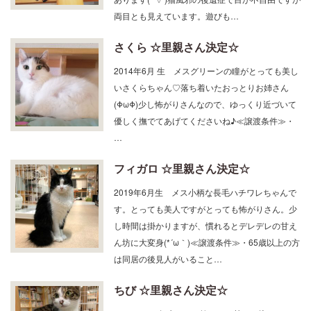
両目とも見えています。遊びも…
さくら ☆里親さん決定☆
2014年6月 生 メスグリーンの瞳がとっても美し
いさくらちゃん♡落ち着いたおっとりお姉さん
(ΦωΦ)少し怖がりさんなので、ゆっくり近づいて
優しく撫でてあげてくださいね♪≪譲渡条件≫・
…
フィガロ ☆里親さん決定☆
2019年6月生 メス小柄な長毛ハチワレちゃんで
す。とっても美人ですがとっても怖がりさん。少
し時間は掛かりますが、慣れるとデレデレの甘え
ん坊に大変身(*´ω｀)≪譲渡条件≫・65歳以上の方
は同居の後見人がいること…
ちび ☆里親さん決定☆
ちび 2018年生 メス控えめで甘えん坊なオンニ