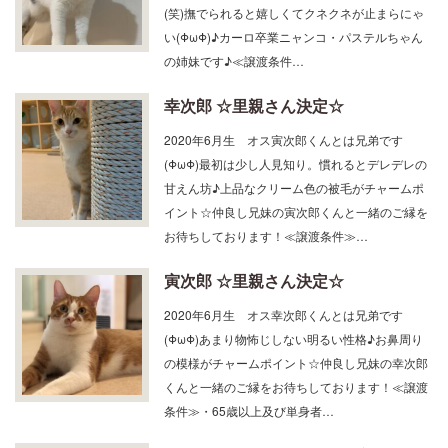
(笑)撫でられると嬉しくてクネクネが止まらにゃ
い(ΦωΦ)♪カーロ卒業ニャンコ・パステルちゃん
の姉妹です♪≪譲渡条件…
幸次郎 ☆里親さん決定☆
2020年6月生 オス寅次郎くんとは兄弟です
(ΦωΦ)最初は少し人見知り。慣れるとデレデレの
甘えん坊♪上品なクリーム色の被毛がチャームポ
イント☆仲良し兄妹の寅次郎くんと一緒のご縁を
お待ちしております！≪譲渡条件≫…
寅次郎 ☆里親さん決定☆
2020年6月生 オス幸次郎くんとは兄弟です
(ΦωΦ)あまり物怖じしない明るい性格♪お鼻周り
の模様がチャームポイント☆仲良し兄妹の幸次郎
くんと一緒のご縁をお待ちしております！≪譲渡
条件≫・65歳以上及び単身者…
シューマッハ☆里親さん決定☆