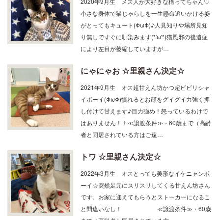
小さな身体で猫じゃらしを一生懸命追いかける姿
がとってもキュート(ΦωΦ)♪人見知りや場所見知
り無しですぐに馴染みます(*'ω'*)猫風邪の後遺症
により左目が萎縮していますが…
にゃにゃお ☆里親さん決定☆
2021年9月生 オス超甘えん坊かつ超ビビリシャ
イボーイ(ΦωΦ)慣れるとお顔をグイグイ力強く押
し付けて甘えます♪目力強め！怒っているわけで
はありません！！≪譲渡条件≫・60歳まで（高齢
者と同居されている方はご遠…
トワ ☆里親さん決定☆
2022年3月生 オスとっても美形なイケニャンボ
ーイ☆突然足元にスリスリしてくる甘えん坊さん
です。お家に迎えてもらうとストーカーになるこ
と間違いなし！ ≪譲渡条件≫・60歳
まで（高齢者と同居されている方…