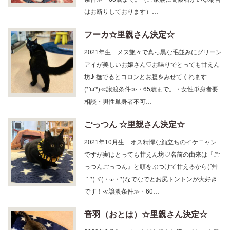
はお断りしております）…
フーカ☆里親さん決定☆
2021年生 メス艶々で真っ黒な毛並みにグリーン
アイが美しいお嬢さん♡お喋りでとっても甘えん
坊♪ 撫でるとコロンとお腹をみせてくれます
(*'ω'*)≪譲渡条件≫・65歳まで。・女性単身者要
相談・男性単身者不可…
ごっつん ☆里親さん決定☆
2021年10月生 オス精悍な顔立ちのイケニャン
ですが実はとっても甘えん坊♡名前の由来は『ご
っつんごっつん』と頭をぶつけて甘えるから(´艸
｀*)ヾ(・ω・*)なでなでとお尻トントンが大好き
です！≪譲渡条件≫・60…
音羽（おとは）☆里親さん決定☆
2020年9月生 メス人が大好きな構ってちゃん♡