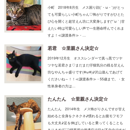
小町 2018年8月生 メス困り顔(´・ω・`)がとっ
ても可愛らしい小町ちゃん♡怖がりですがひとた
び心を開くと超甘えん坊に大変身します(*´ω｀)甘
えたい時は可愛らしい声で一生懸命呼んでくれま
すよ！≪譲渡条件≫・…
若君 ☆里親さん決定☆
2019年12月生 オススレンダーで真っ黒でツヤ
ツヤな若君さま♡まだまだ仔猫気分の残る甘えん
坊なやんちゃ盛りです(ΦωΦ)♪沢山遊んであげて
くださいね～！！≪譲渡条件≫・55歳まで。・女
性単身者の方は…
たんたん ☆里親さん決定☆
たんたん 2014年生 メス怖がりさんですが甘え
始めると全身をクネクネ♪慣れるとお腹モフモフ
も大丈夫♪足を伸ばしていると乗ってくることも
あります(*'▽')猫風邪の後遺症で目が不自由ですが