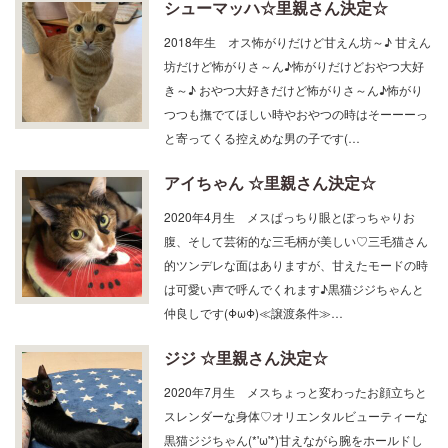
2018年生 オス怖がりだけど甘えん坊～♪ 甘えん
坊だけど怖がりさ～ん♪怖がりだけどおやつ大好
き～♪ おやつ大好きだけど怖がりさ～ん♪怖がり
つつも撫でてほしい時やおやつの時はそーーーっ
と寄ってくる控えめな男の子です(…
アイちゃん ☆里親さん決定☆
2020年4月生 メスぱっちり眼とぽっちゃりお
腹、そして芸術的な三毛柄が美しい♡三毛猫さん
的ツンデレな面はありますが、甘えたモードの時
は可愛い声で呼んでくれます♪黒猫ジジちゃんと
仲良しです(ΦωΦ)≪譲渡条件≫…
ジジ ☆里親さん決定☆
2020年7月生 メスちょっと変わったお顔立ちと
スレンダーな身体♡オリエンタルビューティーな
黒猫ジジちゃん(*'ω'*)甘えながら腕をホールドし