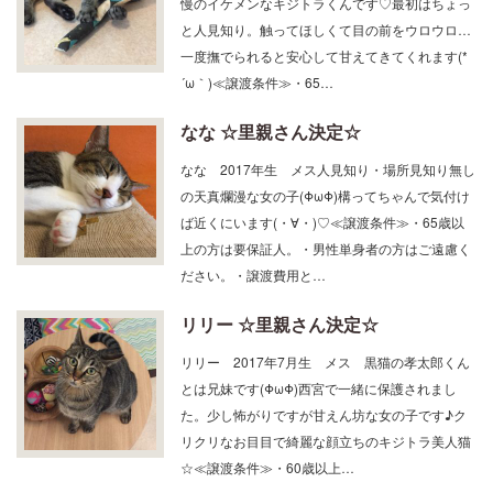
と人見知り。触ってほしくて目の前をウロウロ…
一度撫でられると安心して甘えてきてくれます(*
´ω｀)≪譲渡条件≫・65…
なな ☆里親さん決定☆
なな 2017年生 メス人見知り・場所見知り無し
の天真爛漫な女の子(ΦωΦ)構ってちゃんで気付け
ば近くにいます(・∀・)♡≪譲渡条件≫・65歳以
上の方は要保証人。・男性単身者の方はご遠慮く
ださい。・譲渡費用と…
リリー ☆里親さん決定☆
リリー 2017年7月生 メス 黒猫の孝太郎くん
とは兄妹です(ΦωΦ)西宮で一緒に保護されまし
た。少し怖がりですが甘えん坊な女の子です♪ク
リクリなお目目で綺麗な顔立ちのキジトラ美人猫
☆≪譲渡条件≫・60歳以上…