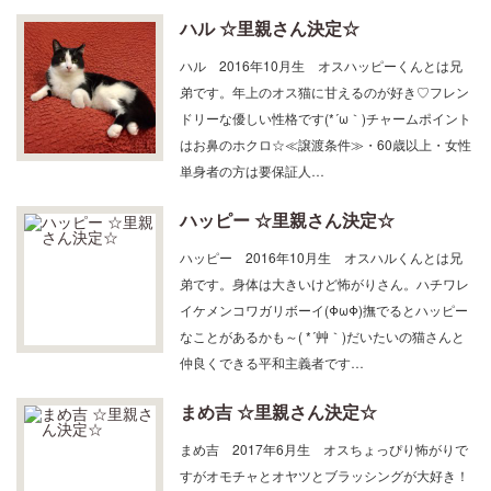
ハル ☆里親さん決定☆
ハル 2016年10月生 オスハッピーくんとは兄
弟です。年上のオス猫に甘えるのが好き♡フレン
ドリーな優しい性格です(*´ω｀)チャームポイント
はお鼻のホクロ☆≪譲渡条件≫・60歳以上・女性
単身者の方は要保証人…
ハッピー ☆里親さん決定☆
ハッピー 2016年10月生 オスハルくんとは兄
弟です。身体は大きいけど怖がりさん。ハチワレ
イケメンコワガリボーイ(ΦωΦ)撫でるとハッピー
なことがあるかも～( *´艸｀)だいたいの猫さんと
仲良くできる平和主義者です…
まめ吉 ☆里親さん決定☆
まめ吉 2017年6月生 オスちょっぴり怖がりで
すがオモチャとオヤツとブラッシングが大好き！
座っているとお膝に乗って来ることもあります♪