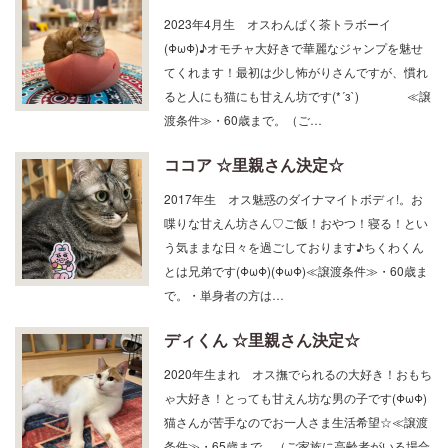
2023年4月生 オスわんぱく茶トラボーイ
(ΦωΦ)♪オモチャ大好きで華麗なジャンプを魅せ
てくれます！最初は少し怖がりさんですが、慣れ
ると人にも猫にも甘えん坊です(*´з`) ≪譲
渡条件≫・60歳まで。（ご…
ココア ☆里親さん決定☆
2017年生 オス魅惑のダイナマイトボディ!。お
喋りな甘えん坊さん♡ご飯！おやつ！寝る！とい
う気ままな日々を過ごしております♪ちくわくん
とは兄弟です(ΦωΦ)(ΦωΦ)≪譲渡条件≫・60歳ま
で。・単身者の方は…
ディくん ☆里親さん決定☆
2020年生まれ オス撫でられるの大好き！おもち
ゃ大好き！とっても甘えん坊な男の子です(ΦωΦ)
猫さんが苦手なのでお一人さま生活希望☆≪譲渡
条件≫・65歳まで。（ご家族に高齢者がいる場合