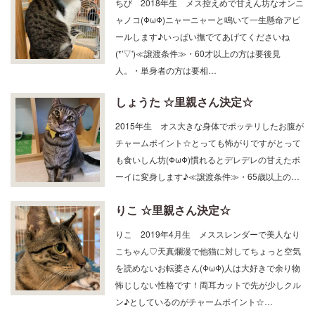
ャノコ(ΦωΦ)ニャーニャーと鳴いて一生懸命アピ
ールします♪いっぱい撫でてあげてくださいね
(*'▽')≪譲渡条件≫・60才以上の方は要後見
人。・単身者の方は要相…
しょうた ☆里親さん決定☆
2015年生 オス大きな身体でポッテリしたお腹が
チャームポイント☆とっても怖がりですがとって
も食いしん坊(ΦωΦ)慣れるとデレデレの甘えたボ
ーイに変身します♪≪譲渡条件≫・65歳以上の…
りこ ☆里親さん決定☆
りこ 2019年4月生 メススレンダーで美人なり
こちゃん♡天真爛漫で他猫に対してちょっと空気
を読めないお転婆さん(ΦωΦ)人は大好きで余り物
怖じしない性格です！両耳カットで先が少しクル
ン♪としているのがチャームポイント☆…