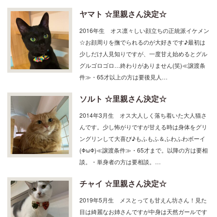
ヤマト ☆里親さん決定☆
2016年生 オス凛々しい顔立ちの正統派イケメン
☆お顔周りを撫でられるのが大好きです♪最初は
少しだけ人見知りですが、一度甘え始めるとグル
グルゴロゴロ…終わりがありません(笑)≪譲渡条
件≫・65才以上の方は要後見人…
ソルト ☆里親さん決定☆
2014年3月生 オス大人しく落ち着いた大人猫さ
んです。少し怖がりですが甘える時は身体をグリ
ングリンして大喜び♪もふもふ＆ふわふわボーイ
(ΦωΦ)≪譲渡条件≫・65才まで。以降の方は要相
談。・単身者の方は要相談。…
チャイ ☆里親さん決定☆
2019年5月生 メスとっても甘えん坊さん！見た
目は綺麗なお姉さんですが中身は天然ガールです