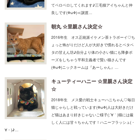
てペロペロしてくれます♪三毛猫アイちゃんと仲
良しです(ΦωΦ)≪譲渡…
朝丸 ☆里親さん決定☆
2016年生 オス正統派イケメン茶トラボーイ♡ち
ょっと怖がりだけど人が大好きで慣れるとベタベ
タの甘えん坊♪自分より体の小さい猫にも降参ポ
ーズをしちゃう平和主義者で賢い猫さんです
(ΦωΦ)ニックネームは『あーしゃん』…
キューティーハニー ☆里親さん決定
☆
2018年生 メス愛の戦士キューハニちゃん♡毎日
猫じゃらしと戦っています(ΦωΦ)人は大好きだけ
ど猫はあまり好きじゃないご様子(;´∀｀)猫には厳
しく人には甘々ちゃんです！ハニーフラッシュ(・
∀・)♪…