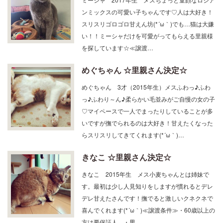
ンミックスの可愛い子ちゃんです♡人は大好き！
スリスリゴロゴロ甘えん坊(*´ω｀)でも…猫は大嫌
い！！ミーシャだけを可愛がってもらえる里親様
を探しています☆≪譲渡…
めぐちゃん ☆里親さん決定☆
めぐちゃん 3才（2015年生）メスふわっ♪ふわ
っ♪ふわり～ん♪柔らかい毛並みがご自慢の女の子
♡マイペースで一人でまったりしていることが多
いですが撫でられるのは大好き！甘えたくなった
らスリスリしてきてくれます(*´ω｀)…
きなこ ☆里親さん決定☆
きなこ 2015年生 メス小麦ちゃんとは姉妹で
す。最初は少し人見知りをしますが慣れるとデレ
デレ甘えたさんです！撫でると激しいクネクネで
喜んでくれます(*´ω｀)≪譲渡条件≫・60歳以上の
方は要保証人。・男…