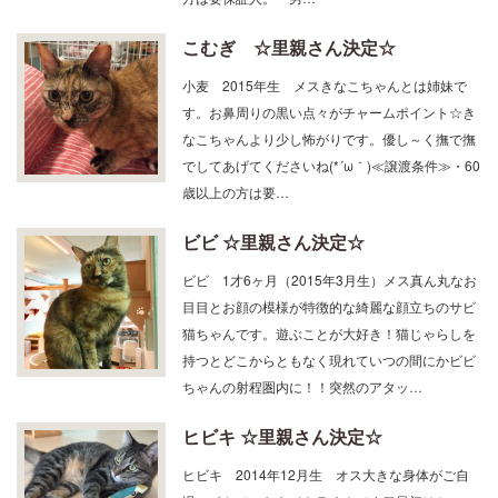
こむぎ ☆里親さん決定☆
小麦 2015年生 メスきなこちゃんとは姉妹で
す。お鼻周りの黒い点々がチャームポイント☆き
なこちゃんより少し怖がりです。優し～く撫で撫
でしてあげてくださいね(*´ω｀)≪譲渡条件≫・60
歳以上の方は要…
ビビ ☆里親さん決定☆
ビビ 1才6ヶ月（2015年3月生）メス真ん丸なお
目目とお顔の模様が特徴的な綺麗な顔立ちのサビ
猫ちゃんです。遊ぶことが大好き！猫じゃらしを
持つとどこからともなく現れていつの間にかビビ
ちゃんの射程圏内に！！突然のアタッ…
ヒビキ ☆里親さん決定☆
ヒビキ 2014年12月生 オス大きな身体がご自
慢のイケメンなキジトラくんです♡最初はちょっ