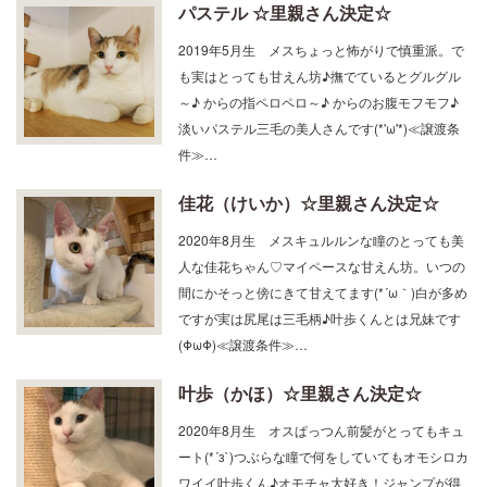
パステル ☆里親さん決定☆
2019年5月生 メスちょっと怖がりで慎重派。で
も実はとっても甘えん坊♪撫でているとグルグル
～♪ からの指ペロペロ～♪ からのお腹モフモフ♪
淡いパステル三毛の美人さんです(*'ω'*)≪譲渡条
件≫…
佳花（けいか）☆里親さん決定☆
2020年8月生 メスキュルルンな瞳のとっても美
人な佳花ちゃん♡マイペースな甘えん坊。いつの
間にかそっと傍にきて甘えてます(*´ω｀)白が多め
ですが実は尻尾は三毛柄♪叶歩くんとは兄妹です
(ΦωΦ)≪譲渡条件≫…
叶歩（かほ）☆里親さん決定☆
2020年8月生 オスぱっつん前髪がとってもキュ
ート(*´з`)つぶらな瞳で何をしていてもオモシロカ
ワイイ叶歩くん♪オモチャ大好き！ジャンプが得