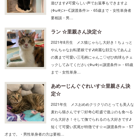
(ΦωΦ)ﾆｬｰ≪譲渡条件≫・65歳まで・女性単身者
要相談・男…
ラン ☆里親さん決定☆
2021年8月生 メス猫じゃらし大好き！ちょっと
やんちゃなお転婆娘です♪綺麗な顔立ちであんよ
の裏まで可愛い三毛柄にゃんこ♡ぜひ肉球もチェ
ックしてみてください(ΦωΦ)≪譲渡条件≫・65歳
まで・女性単身…
あめーじんぐぐれいす☆里親さん決
定☆
2021年生 メスおめめクリクリのとっても美人な
麦わら猫さんです♡好奇心旺盛で遊ぶのも食べる
のも大好き！そして撫でられるのも大好きです♪
短くて可愛い尻尾が特徴です☆≪譲渡条件≫・57
才まで。・男性単身者の方は要相…