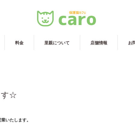
料金
里親について
店舗情報
お
ます☆
営業いたします。