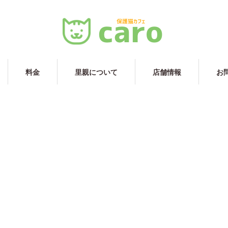
料金
里親について
店舗情報
お