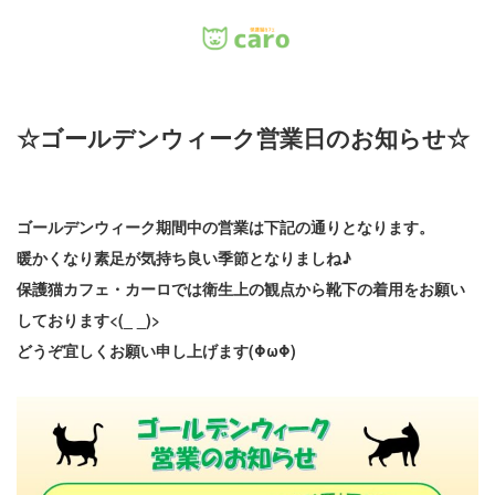
Menu
☆ゴールデンウィーク営業日のお知らせ☆
ホーム
料金
ゴールデンウィーク期間中の営業は下記の通りとなります。
暖かくなり素足が気持ち良い季節となりましね♪
里親について
保護猫カフェ・カーロでは衛生上の観点から靴下の着用をお願い
店舗情報
しております<(_ _)>
どうぞ宜しくお願い申し上げます(ΦωΦ)
お問い合わせ