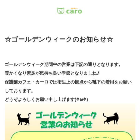
Menu
☆ゴールデンウィークのお知らせ☆
ホーム
料金
ゴールデンウィーク期間中の営業は下記の通りとなります。
暖かくなり素足が気持ち良い季節となりましね♪
里親について
保護猫カフェ・カーロでは衛生上の観点から靴下の着用をお願い
店舗情報
しております。
どうぞよろしくお願い申し上げます(ΦωΦ)
お問い合わせ