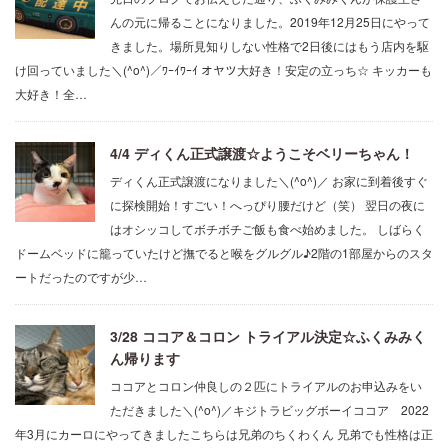
んの元に帰ることになりました。2019年12月25日にやって
きました。場所見知りしない性格で2日後にはもう店内を駆
け回っていました＼(^o^)／ﾜｰｲﾜｰｲ オヤツ大好き！安定の立っち☆ キッカーも
大好き！全…
4/4 ディくん正式譲渡☆ようこそベリーちゃん！
ディくん正式譲渡になりました＼(^o^)／ お家に到着後すぐ
に探検開始！すごい！へっぴり腰だけど（笑） 翌日の夜に
はオシッコしてボチボチご飯も食べ始めました。 しばらく
ドームベッドに籠っていたけど撫でると喉をグルグル♪2階の1部屋からのスタ
ートだったのですが少…
3/28 ココア＆コロン トライアル決定☆ふくみみく
ん帰ります
ココアとコロン仲良しの２匹にトライアルのお申込みをい
ただきました＼(^o^)／キジトラビッグボーイココア 2022
年3月にカーロにやってきましたこちらは兄弟のちくわくん 兄弟でも性格は正