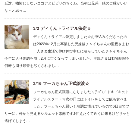
反対。物怖じしないココアとビビリのちくわ。当初は兄弟一緒のご縁がいい
な～と思っ…
3/2 ディくんトライアル決定☆
ディくんトライアル決定しました☆お申込みくださったの
は2022年12月に卒業した兄妹猫チャイちゃんの里親さまお
一人さま生活で伸び伸び幸せに暮らしていたチャイちゃん
今年に入り体調を崩し2月に亡くなってしまいました。里親さまは動物病院を
何軒も周り最善を尽くされまし…
2/16 フーカちゃん正式譲渡☆
フーカちゃん正式譲渡になりました＼(^o^)／ ドキドキのト
ライアルスタート☆次の日にはトイレをしてご飯も食べま
した。フーカちゃん賢い！順調に慣れているので6日目でフ
リーに。外から見えるシルエット素敵です♪甘えたくて近くに来るけどサッと
逃げてしまう…