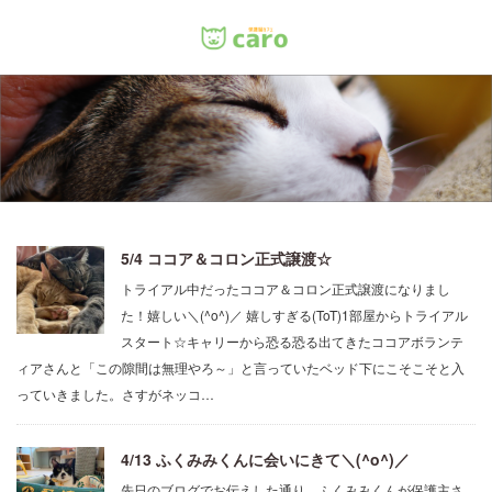
Menu
ホーム
料金
里親について
5/4 ココア＆コロン正式譲渡☆
トライアル中だったココア＆コロン正式譲渡になりまし
店舗情報
た！嬉しい＼(^o^)／ 嬉しすぎる(ToT)1部屋からトライアル
スタート☆キャリーから恐る恐る出てきたココアボランテ
お問い合わせ
ィアさんと「この隙間は無理やろ～」と言っていたベッド下にこそこそと入
っていきました。さすがネッコ…
4/13 ふくみみくんに会いにきて＼(^o^)／
先日のブログでお伝えした通り、ふくみみくんが保護主さ