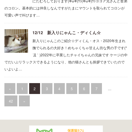
にたむろしております(ΦωΦ)ﾜﾗ(ΦωΦ)ﾜﾗココア兄さんと舎弟
のコロン。基本的には仲良しなんですがたまにマウントを取られてコロンが
可愛い声で叫びます…
12/12 新入りにゃんこ・ディくん☆
新入りにゃんこのご紹介☆ディくん・オス・2020年生まれ
撫でられるの大好き！めちゃくちゃ甘えん坊な男の子です(*
´Д｀)2022年に卒業したチャイちゃんの兄妹です ケージの中
でだいぶリラックスできるようになり、他の猫さんとも挨拶できていたので
いよいよ…
«
1
2
3
4
5
6
7
…
42
»