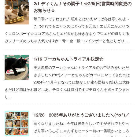
2/1 ディくん！その調子！☆2/8(日)営業時間変更の
お知らせ☆
毎日寒いですねぇ(*_*; 暖冬とはいえやっぱ冬は寒いのよ～
(*_*;それでもニャンズはとっても元気！エビ天にかぶりつ
くコロンボーイ☆ココア兄さんもエビ天がお好きなようで♡エビの蹴りぐる
みシリーズめっちゃ人気です♪赤・青・金・銀・レインボーと色とりどり…
1/16 フーカちゃんトライアル決定☆
美人黒猫のフーカちゃんにトライアルのお申込みをいただ
きました＼(^o^)／フーカちゃんがカーロにやってきたのは
2024年11月今となっては懐かしい座布団被り(笑)人は大好
きだけど猫はそれほど…あ、チロくんは特別です♡チロくんを巡ってひまわ
り…
12/28 2025年ありがとうございました＼(^o^)／
寒くなりましたね。今年は暖冬らしいですがそれでもやっ
ぱり寒い((+_+))にゃんずもヒーター前の一番暖かいところ