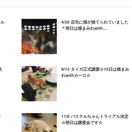
アル
4/20 店先に猫が捨てられていました
＊明日は猫まみれwith…
支
9/13 タイガ正式譲渡☆15日は猫まみ
れwithカーロ☆
☆
11/6 パステルちゃんトライアル決定
☆明日は譲渡会です☆