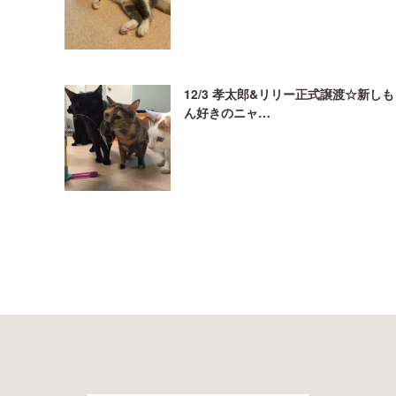
12/3 孝太郎&リリー正式譲渡☆新しも
ん好きのニャ…