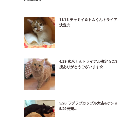
11/13 チャミイ＆トムくんトライ
決定☆
4/29 玄米くんトライアル決定☆ご
援ありがとうございます☆…
5/26 ラブラブカップル大吉&ケン
5/29発売…