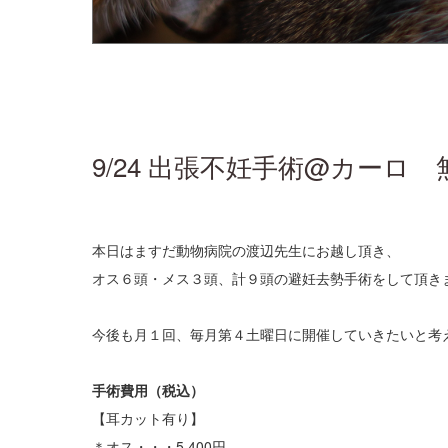
9/24 出張不妊手術@カーロ
本日はますだ動物病院の渡辺先生にお越し頂き、
オス６頭・メス３頭、計９頭の避妊去勢手術をして頂き
今後も月１回、毎月第４土曜日に開催していきたいと考
手術費用（税込）
【耳カット有り】
＊オス・・・5,400円