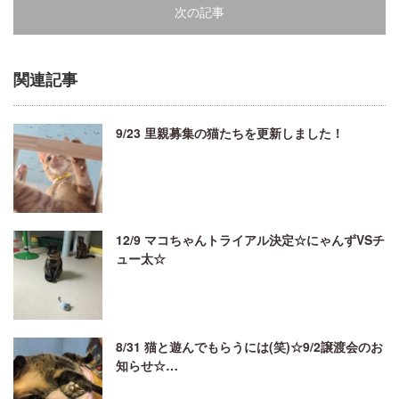
次の記事
関連記事
9/23 里親募集の猫たちを更新しました！
12/9 マコちゃんトライアル決定☆にゃんずVSチ
ュー太☆
8/31 猫と遊んでもらうには(笑)☆9/2譲渡会のお
知らせ☆…