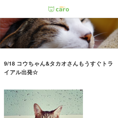
Menu
ホーム
料金
里親について
9/18 コウちゃん&タカオさんもうすぐトラ
イアル出発☆
店舗情報
お問い合わせ