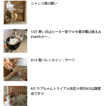
ニャンコ達の願い
1/27 寒い日はヒーター前で☆今週日曜は猫まみ
れwithカー…
2/14 聖バレンタイン・デー♡
6/2 ラブちゃんトライアル決定☆明日6/3は譲渡
会です☆