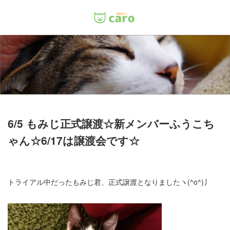
Menu
ホーム
料金
里親について
6/5 もみじ正式譲渡☆新メンバーふうこち
ゃん☆6/17は譲渡会です☆
店舗情報
お問い合わせ
トライアル中だったもみじ君、正式譲渡となりましたヽ(^o^)丿