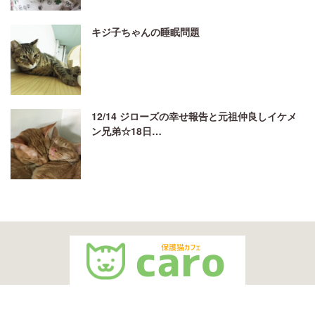
キジ子ちゃんの睡眠問題
12/14 ジローズの幸せ報告と元祖仲良しイケメ
ン兄弟☆18日…