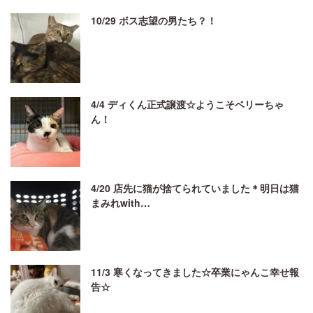
10/29 ボス志望の男たち？！
4/4 ディくん正式譲渡☆ようこそベリーちゃ
ん！
4/20 店先に猫が捨てられていました＊明日は猫
まみれwith…
11/3 寒くなってきました☆卒業にゃんこ幸せ報
告☆