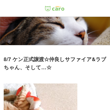
Menu
ホーム
料金
里親について
8/7 ケン正式譲渡☆仲良しサファイア&ラブ
ちゃん、そして…☆
店舗情報
お問い合わせ