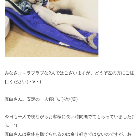
みなさま～ラブラブな2人ではございますが、どうぞ左の方にご注
目ください(・∀・)
真白さん。安定の一人寝( ˘ω˘)ｽﾔｧ(笑)
今日も一人で寝ながらお客様に長い時間撫でてもらっていました(*
´ω｀*)
真白さんは身体を撫でられるのは余り好きではないのですが、お