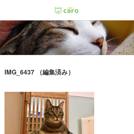
Menu
ホーム
料金
里親について
IMG_6437 （編集済み）
店舗情報
お問い合わせ