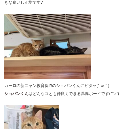
きな食いしん坊です♪
カーロの新ニャン教育係?!のショパンくんにピタッ(*´ω｀)
ショパンくん
はどんなコとも仲良くできる温厚ボーイです(*’▽’)