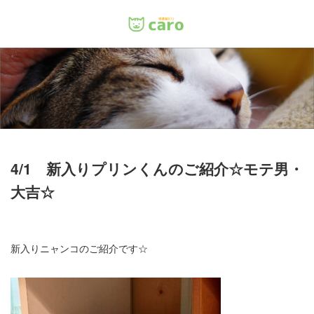
Menu
ホーム
料金
里親について
4/1 新入りプリンくんのご紹介☆モテ男・
大吉☆
店舗情報
お問い合わせ
新入りニャンコのご紹介です☆