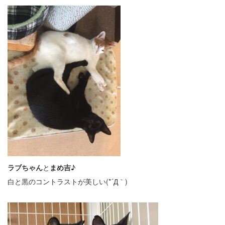
ラブちゃん
と
まめ吉
♪
白と黒のコントラストが美しい(*´Д｀)