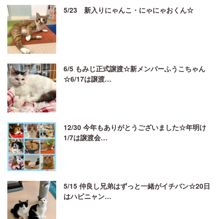
5/23 新入りにゃんこ・にゃにゃおくん☆
6/5 もみじ正式譲渡☆新メンバーふうこちゃん
☆6/17は譲渡…
12/30 今年もありがとうございました☆年明け
1/7は譲渡会…
5/15 仲良し兄弟はずっと一緒がイチバン☆20日
はハピニャン…