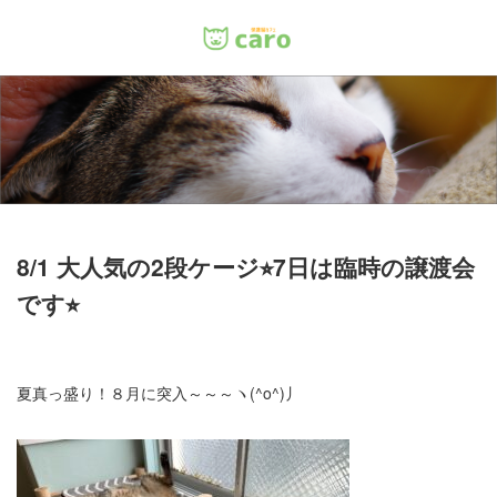
Menu
ホーム
料金
里親について
8/1 大人気の2段ケージ⭐︎7日は臨時の譲渡会
です⭐︎
店舗情報
お問い合わせ
夏真っ盛り！８月に突入～～～ヽ(^o^)丿